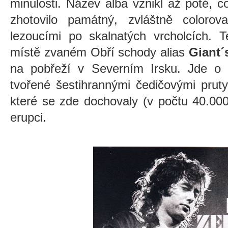
minulosti. Název alba vznikl až poté, c
zhotovilo památný, zvláštně coloro
lezoucími po skalnatých vrcholcích. 
místě zvaném Obří schody alias
Giant
na pobřeží v Severním Irsku. Jde o s
tvořené šestihrannými čedičovými prut
které se zde dochovaly (v počtu 40.00
erupci.