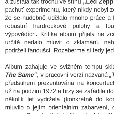
a zůstala tak trochu ve stínu
„Led Zeppe
pachuť experimentu, který nikdy nebyl z
že se hudebně udělalo mnoho práce a 
robustní hardrockové polohy a touž
výpovědích. Kritika album přijala ne z
určitě nedalo mluvit o zklamání, 
podrželi fanoušci. Rozeberme si tedy jed
Album zahajuje ve svižném tempu sk
The Same“
, v pracovní verzi nazvaná
„
předstihem prezentována na koncertec
už na podzim 1972 a brzy se zařadila do
několik let vydržela (konkrétně do k
mluvilo o jejím orientálním zabarvení,