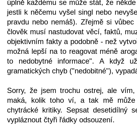
úplně každému se může stát, že někde 
jestli k něčemu vyšel singl nebo nevyše
pravdu nebo nemáš). Zřejmě si vůbec n
člověk musí nastudovat věcí, faktů, muz
objektivním fakty a podobně - než vytvoř
možná lepší na to reagovat méně aroga
to nedobytné informace". A když u
gramatických chyb ("nedobitné"), vypadá
Sorry, že jsem trochu ostrej, ale ví
maká, kolik toho ví, a tak mě může 
chytrácké kritiky. Sepsat desetidílný s
vypláznout čtyři řádky odsouzení.