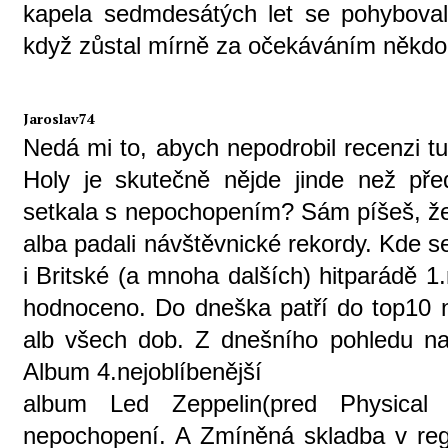
kapela sedmdesátých let se pohybovala
když zůstal mírně za očekáváním někdo 
Jaroslav74
Nedá mi to, abych nepodrobil recenzi tu
Holy je skutečně nějde jinde než př
setkala s nepochopením? Sám píšeš, že
alba padali návštěvnické rekordy. Kde se
i Britské (a mnoha dalších) hitparádě 1
hodnoceno. Do dneška patří do top10 
alb všech dob. Z dnešního pohledu na
Album 4.nejoblíbenější
album Led Zeppelin(pred Physical 
nepochopení. A Zmíněná skladba v reg