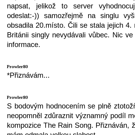
napsat, jelikož to server vyhodnoc
odeslat:-)) samozřejmě na singlu vy
obsadila 20.místo. Čili se stala jejich 
Británii singly nevydávali vůbec. Nic v
informace.
Prowler80
*Přiznávám...
Prowler80
S bodovým hodnocením se plně ztotožňuj
neopomněl zdůraznit významný podíl me
kompozice The Rain Song. Přiznáván, ž
mám odmala velkou slabost.