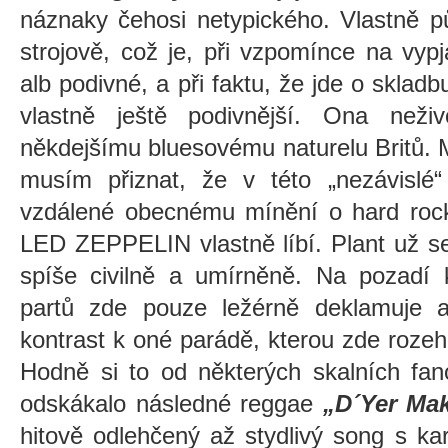
náznaky čehosi netypického. Vlastně 
strojově, což je, při vzpomínce na vyp
alb podivné, a při faktu, že jde o skladb
vlastně ještě podivnější. Ona neži
někdejšímu bluesovému naturelu Britů. M
musím přiznat, že v této „nezávislé“
vzdálené obecnému mínění o hard rock
LED ZEPPELIN vlastně líbí. Plant už s
spíše civilně a umírněně. Na pozadí k
partů zde pouze ležérně deklamuje a
kontrast k oné parádě, kterou zde rozeh
Hodně si to od některých skalních fan
odskákalo následné reggae
„D´Yer Ma
hitově odlehčený až stydlivý song s k