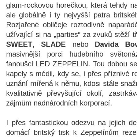
glam-rockovou horečkou, která tehdy n
ale globálně i ty nejvyšší patra brits
Rozjařené obličeje roztodivně napará
užívající si na „parties“ za zvuků stěží 
SWEET
,
SLADE
nebo
Davida Bo
masivnější porci hudebního světoná
fanoušci LED ZEPPELIN. Tou dobou se 
kapely s médii, kdy se, i přes příznivé 
uznání mířená k němu, kdosi stále snaži
kvalitativně převyšující okolí, zastrk
zájmům nadnárodních korporací.
I přes fantastickou odezvu na jejich 
domácí britský tisk k Zeppelínům reze