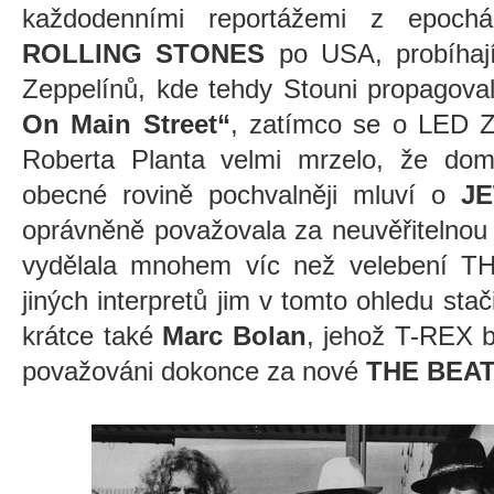
každodenními reportážemi z epoch
ROLLING STONES
po USA, probíhají
Zeppelínů, kde tehdy Stouni propagov
On Main Street“
, zatímco se o LED Z
Roberta Planta velmi mrzelo, že dom
obecné rovině pochvalněji mluví o
J
oprávněně považovala za neuvěřitelnou 
vydělala mnohem víc než velebení
jiných interpretů jim v tomto ohledu sta
krátce také
Marc Bolan
, jehož T-REX 
považováni dokonce za nové
THE BEA