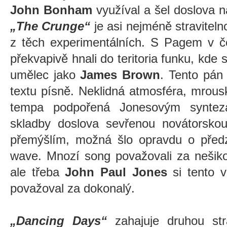
John Bonham
využíval a šel doslova n
„The Crunge“
je asi nejméně stravitel
z těch experimentálních. S Pagem v
překvapivě hnali do teritoria funku, kde
umělec jako
James Brown
. Tento pán
textu písně. Neklidná atmosféra, mrous
tempa podpořená Jonesovým syntezá
skladby doslova sevřenou novátorsko
přemýšlím, možná šlo opravdu o předz
wave. Mnozí song považovali za nešiko
ale třeba
John Paul Jones
si tento vá
považoval za dokonalý.
„Dancing Days“
zahajuje druhou st