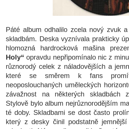
Páté album odhalilo zcela nový zvuk 
skladbám. Deska vyznívala prakticky úp
hlomozná hardrocková mašina preze
Holy“
opravdu nepřipomínalo nic z minulo
různorodý celek z náladovějších a jemn
které se směrem k fans promít
neoposlouchaných uměleckých horizont
závažnost na některých skladbách z
Stylově bylo album nejrůznorodějším 
té doby. Skladbami se dost často prolín
který z desky činil podstatně jemnějš