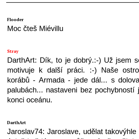
Flooder
Moc čteš Miévillu
Stray
DarthArt: Dík, to je dobrý.:-) Už jsem 
motivuje k další práci. :-) Naše ost
korábů - Armada - jede dál... s dolov
palubách... nastaveni bez pochybností j
konci oceánu.
DarthArt
Jaroslav74: Jaroslave, udělat takovýhle