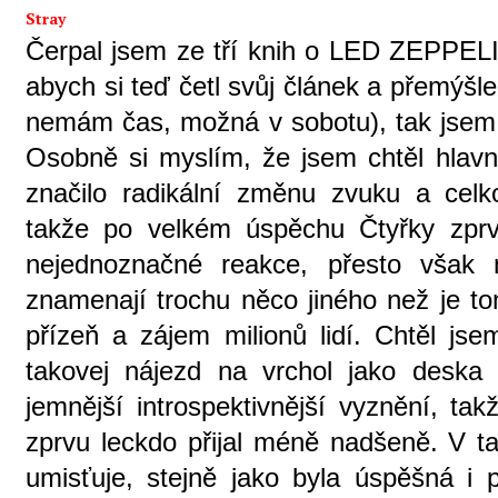
Stray
Čerpal jsem ze tří knih o LED ZEPPELIN
abych si teď četl svůj článek a přemýšl
nemám čas, možná v sobotu), tak jsem s
Osobně si myslím, že jsem chtěl hlavn
značilo radikální změnu zvuku a cel
takže po velkém úspěchu Čtyřky zprv
nejednoznačné reakce, přesto však
znamenají trochu něco jiného než je to
přízeň a zájem milionů lidí. Chtěl jse
takovej nájezd na vrchol jako deska
jemnější introspektivnější vyznění, tak
zprvu leckdo přijal méně nadšeně. V 
umisťuje, stejně jako byla úspěšná i p