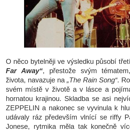
O něco bytelněji ve výsledku působí tře
Far Away“
, přestože svým tématem
života, navazuje na
„The Rain Song“
. Ro
svém místě v životě a v lásce a pojímá 
hornatou krajinou. Skladba se asi nejv
ZEPPELIN a nakonec se vyvinula k hl
udávaly ráz především vlnící se riffy 
Jonese, rytmika měla tak konečně víc