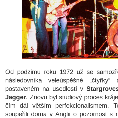
Od podzimu roku 1972 už se samozřej
následovníka veleúspěšné „čtyřky“
postaveném na usedlosti v
Stargrove
Jagger
. Znovu byl studiový proces kráj
čím dál větším perfekcionalismem.
soupeřili doma v Anglii o pozornost 