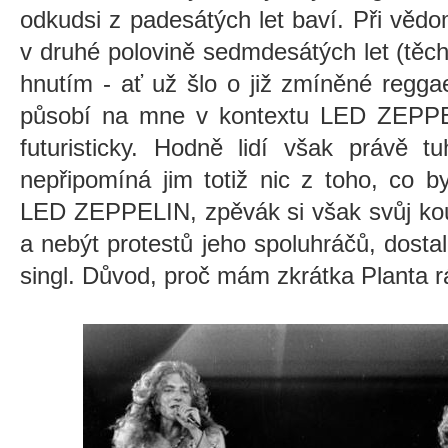
odkudsi z padesátých let baví. Při věd
v druhé polovině sedmdesátých let (těc
hnutím - ať už šlo o již zmíněné regg
působí na mne v kontextu LED ZEPPEL
futuristicky. Hodně lidí však právě t
nepřipomíná jim totiž nic z toho, co 
LED ZEPPELIN, zpěvák si však svůj kou
a nebýt protestů jeho spoluhráčů, dost
singl. Důvod, proč mám zkrátka Planta r