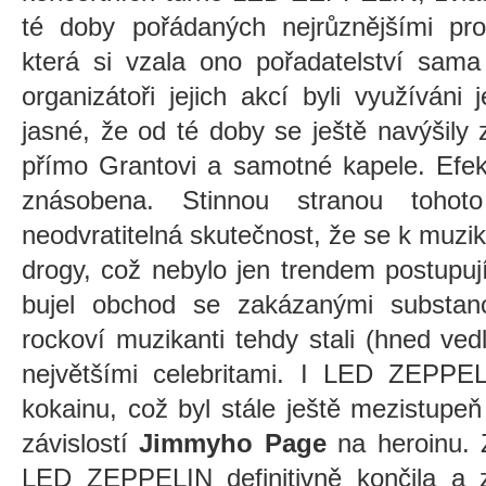
té doby pořádaných nejrůznějšími prom
která si vzala ono pořadatelství sama
organizátoři jejich akcí byli využíváni 
jasné, že od té doby se ještě navýšily z
přímo Grantovi a samotné kapele. Efekt
znásobena. Stinnou stranou toho
neodvratitelná skutečnost, že se k muzi
drogy, což nebylo jen trendem postupuj
bujel obchod se zakázanými substan
rockoví muzikanti tehdy stali (hned ved
největšími celebritami. I LED ZEPPEL
kokainu, což byl stále ještě mezistupeň
závislostí
Jimmyho Page
na heroinu.
LED ZEPPELIN definitivně končila a 