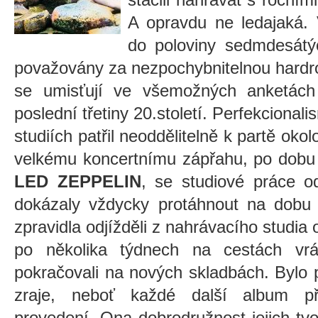
A opravdu ne ledajaká. 
do poloviny sedmdesátýc
považovány za nezpochybnitelnou hardro
se umisťují ve všemožných anketách
poslední třetiny 20.století. Perfekcional
studiích patřil neoddělitelně k partě ok
velkému koncertnímu zápřahu, po dobu 
LED ZEPPELIN
, se studiové práce 
dokázaly vždycky protáhnout na dobu t
zpravidla odjížděli z nahrávacího studia
po několika týdnech na cestách vrá
pokračovali na nových skladbách. Bylo 
zraje, neboť každé další album při
provedení. Ona dobrodružnost jejich tv