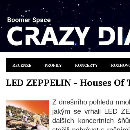
Boomer Space
RECENZE
PROFILY
KONCERTY
ROZHOV
LED ZEPPELIN - Houses Of 
Z dnešního pohledu mnoh
jakým se vrhali LED ZE
dalších koncertních šň
stačili nahrávat s ročním