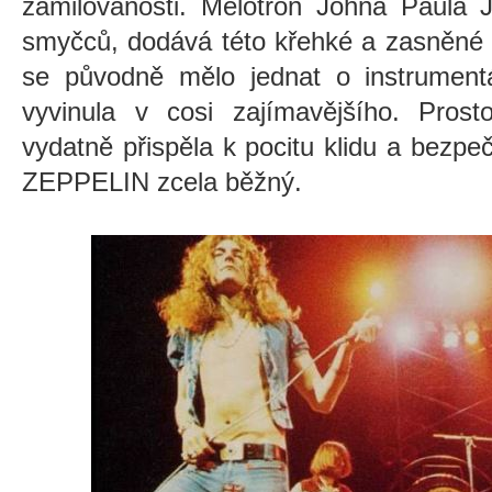
zamilovanosti. Melotron Johna Paula J
smyčců, dodává této křehké a zasněné p
se původně mělo jednat o instrumentá
vyvinula v cosi zajímavějšího. Pros
vydatně přispěla k pocitu klidu a bezpe
ZEPPELIN zcela běžný.