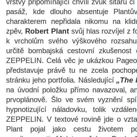
vrstvy připomínající chvíli zvuk sitáru 
pasáž, kde dlouho absentuje Plantů
charakterem nepřidala nikomu na kli
zpěv,
Robert Plant
svůj hlas rozvíjel z 
k vrcholům svého výškového rozsahu
určitě bombajská cestovní zkušenost
ZEPPELIN. Celá věc je ukázkou Pageov
představuje právě tu ne zcela pochop
stránku jeho portfolia. Následující
„The 
na úvodní položku přímo navazoval, an
prvoplánově. Šlo ve svém vyznění spí
hypnotizující náladovku, tolik vzdá
ZEPPELIN. V textové rovině jde o vzta
Plant pojal jako cestu životem p