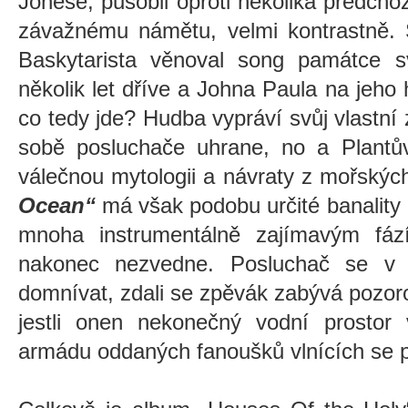
Jonese, působil oproti několika předch
závažnému námětu, velmi kontrastně. Š
Baskytarista věnoval song památce s
několik let dříve a Johna Paula na jeho
co tedy jde? Hudba vypráví svůj vlastní
sobě posluchače uhrane, no a Plantův
válečnou mytologii a návraty z mořskýc
Ocean“
má však podobu určité banality 
mnoha instrumentálně zajímavým fáz
nakonec nezvedne. Posluchač se v 
domnívat, zdali se zpěvák zabývá pozo
jestli onen nekonečný vodní prostor
armádu oddaných fanoušků vlnících se 