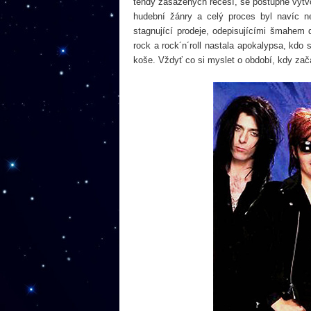
tehdy zasažených recesí, se postupně vytv
hudební žánry a celý proces byl navíc ne
stagnující prodeje, odepisujícími šmahem 
rock a rock´n´roll nastala apokalypsa, kdo
koše. Vždyť co si myslet o období, kdy zač