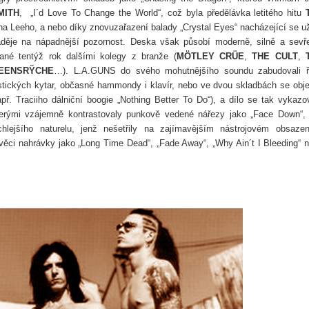
MITH
, „I´d Love To Change the World“, což byla předělávka letitého hitu
ina Leeho, a nebo díky znovuzařazení balady „Crystal Eyes“ nacházející se u
aděje na nápadnější pozornost. Deska však působí moderně, silně a sevř
ané tentýž rok dalšími kolegy z branže (
MÖTLEY CRÜE
,
THE CULT
,
ENSRŸCHE
…). L.A.GUNS do svého mohutnějšího soundu zabudovali 
stických kytar, občasné hammondy i klavír, nebo ve dvou skladbách se obje
ř. Traciiho dálniční boogie „Nothing Better To Do“), a dílo se tak vykazo
erými vzájemně kontrastovaly punkově vedené nářezy jako „Face Down“,
chlejšího naturelu, jenž nešetřily na zajímavějším nástrojovém obsaze
í věci nahrávky jako „Long Time Dead“, „Fade Away“, „Why Ain´t I Bleeding“ 