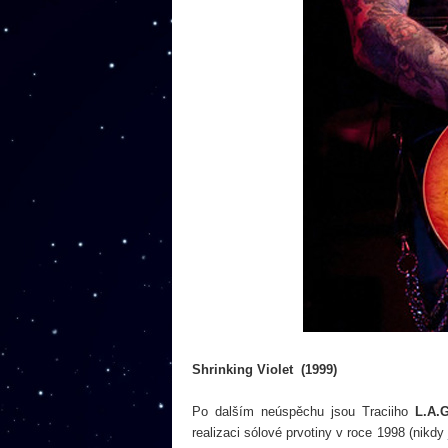
Shrinking Violet (1999)
Po dalším neúspěchu jsou Traciiho
L.A.
realizaci sólové prvotiny v roce 1998 (nikd