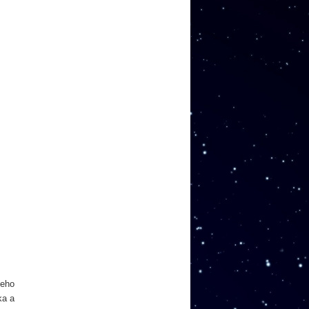
jeho
ka a