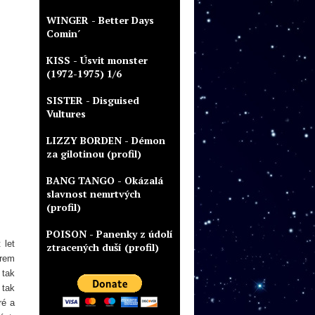
WINGER - Better Days
Comin´
KISS - Úsvit monster
(1972-1975) 1/6
SISTER - Disguised
Vultures
LIZZY BORDEN - Démon
za gilotinou (profil)
BANG TANGO - Okázalá
slavnost nemrtvých
(profil)
POISON - Panenky z údolí
 let
ztracených duší (profil)
erem
 tak
 tak
ré a