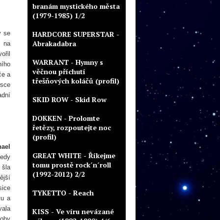
branám mystického města
(1979-1985) 1/2
y se
HARDCORE SUPERSTAR -
Abrakadabra
u na
ořil
WARRANT - Hymny s
ního
věčnou příchutí
če a
třešňových koláčů (profil)
esce
adní
SKID ROW - Skid Row
DOKKEN - Prolomte
řetězy, rozpoutejte noc
(profil)
hael
GREAT WHITE - Říkejme
tedy
tomu prostě rock´n´roll
 šla
(1992-2012) 2/2
ější
sice
TYKETTO - Reach
ku a
vala
KISS - Ve víru nevázané
coby