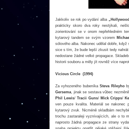
Jakkoliv se rok po vydání alba
„Hollywood
prakticky skoro dva roky nestýkali, neš
zorientování se v onom nepřehledném te
kytarový tandem se svým vzorem
Micha
sólového alba. Nakonec udělal dobře, když s
sice s tím, že bude lepší zkusit tedy nahrát
nedostane žádné velké propagace. Skladeb n
historii souboru a měly jít rovněž více nap
Vicious Circle (1994)
Za vyhozeného bubeníka
Steva Rileyho
by
Gersema
, jinak se sestava vůbec nezměnil
Phil Lewis
/
Tracii Guns
/
Mick Cripps
/
Ke
ven pouze kvalita. Materiál se nakonec po
kytarový zvuk. Nicméně skladbám nechybě
trochu zastaraleji vyznívajících, ale o t
naprosto žádná propagace ze strany vydav
snaha projektu opatřit nějaké stěžejní š