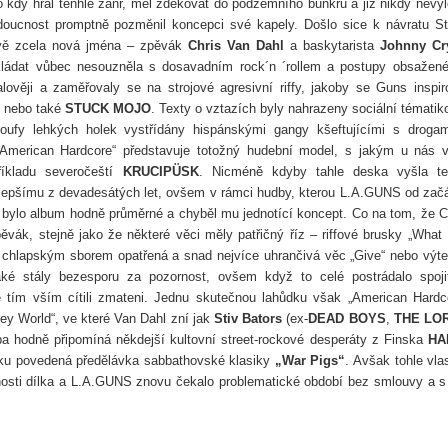
 kdy hrál tenhle žánr, měl zdekovat do podzemního bunkru a již nikdy nevyl
doucnost promptně pozměnil koncepci své kapely. Došlo sice k návratu S
 dvě zcela nová jména – zpěvák
Chris Van Dahl
a baskytarista
Johnny Cr
kládat vůbec nesouzněla s dosavadním rock´n ´rollem a postupy obsažen
ověji a zaměřovaly se na strojové agresivní riffy, jakoby se Guns inspir
nebo také
STUCK MOJO
. Texty o vztazích byly nahrazeny sociální tématik
oufy lehkých holek vystřídány hispánskými gangy kšeftujícími s droga
American Hardcore“ představuje totožný hudební model, s jakým u nás v
íkladu severočeští
KRUCIPÜSK
. Nicméně kdyby tahle deska vyšla t
jlepšímu z devadesátých let, ovšem v rámci hudby, kterou L.A.GUNS od zač
ci bylo album hodně průměrné a chyběl mu jednotící koncept. Co na tom, že C
ěvák, stejně jako že některé věci měly patřičný říz – riffové brusky „What 
 chlapským sborem opatřená a snad nejvíce uhrančivá věc „Give“ nebo výt
ké stály bezesporu za pozornost, ovšem když to celé postrádalo spoji
 tím vším cítili zmateni. Jednu skutečnou lahůdku však „American Hardc
ey World“, ve které Van Dahl zní jak
Stiv Bators
(ex-
DEAD BOYS
,
THE LO
a hodně připomíná někdejší kultovní street-rockové desperáty z Finska
HA
elku povedená předělávka sabbathovské klasiky
„War Pigs“
. Avšak
tohle vla
ěnosti dílka a L.A.GUNS znovu čekalo problematické období bez smlouvy a s