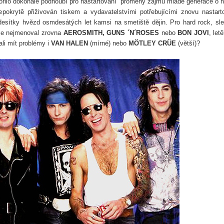
ořilo dokonalé podhoubí pro nastartování proměny zájmu mladé generace o 
pokrytě přiživován tiskem a vydavatelstvími potřebujícími znovu nastart
desítky hvězd osmdesátých let kamsi na smetiště dějin. Pro hard rock, sl
 se nejmenoval zrovna
AEROSMITH, GUNS ´N´ROSES
nebo
BON JOVI
, let
ali mít problémy i
VAN HALEN
(mírné) nebo
MÖTLEY CRÜE
(větší)?