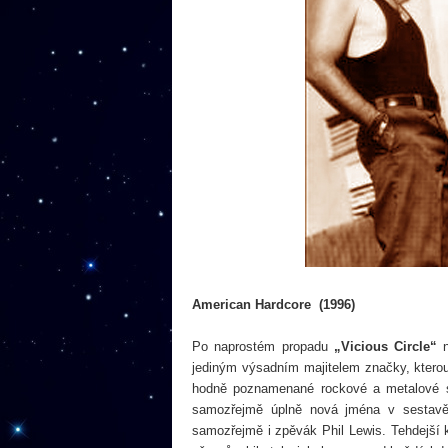
American Hardcore (1996)
Po naprostém propadu
„Vicious Circle“
n
jediným výsadním majitelem značky, ktero
hodně poznamenané rockové a metalové s
samozřejmě úplně nová jména v sestavě,
samozřejmě i zpěvák Phil Lewis. Tehdejší 