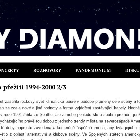
ONCERTY
ROZHOVORY
PANDEMONIUM
DISKU
 přežití 1994-2000 2/3
et zastihla rockový svět klimatická bouře v podobě proměny celé scény a t
za zcela nové a jiné hodnoty a formy vyjádření zastávající kapely. Hodně 
v roce 1991 šířila ze Seattlu, ale z mého pohledu šlo o souhrn proměn, jen
vycházejícího právě tou dobou z jednoho trendy města na severozápadě Amer
 té doby naprosto zavedená a komerčně úspěšná jména, aby byla jejich m
ětlo z oblastí alternativní a klubové scény. Ve Spojených státech americk