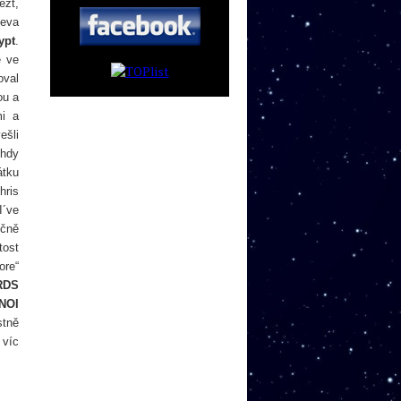
ézt,
teva
ypt
.
é ve
oval
ou a
mi a
ešli
ehdy
átku
hris
I´ve
ečně
tost
ore“
RDS
NOI
stně
 víc