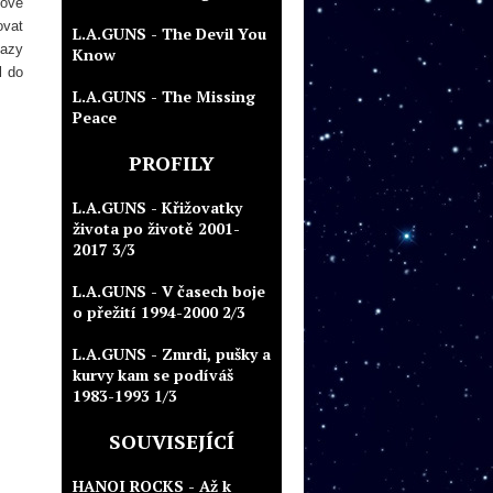
nové
ovat
L.A.GUNS - The Devil You
eazy
Know
ěl do
L.A.GUNS - The Missing
Peace
PROFILY
L.A.GUNS - Křižovatky
života po životě 2001-
2017 3/3
L.A.GUNS - V časech boje
o přežití 1994-2000 2/3
L.A.GUNS - Zmrdi, pušky a
kurvy kam se podíváš
1983-1993 1/3
SOUVISEJÍCÍ
HANOI ROCKS - Až k