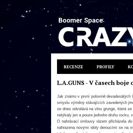
Boomer Space
RECENZE
PROFILY
K
L.A.GUNS - V časech boje o
Jak známo v první polovině devadesátých l
smyslu výměny stávajících zavedených jmen 
se dnes odvolává na vlnu grunge, která se 
netýkaly jen a pouze jednoho druhu rocku, 
O nahrávací smlouvy rázem přicházela do
nahrazena novými idoly deroucími se na sv