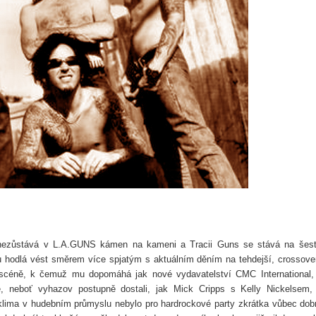
ezůstává v L.A.GUNS kámen na kameni a Tracii Guns se stává na šest
u hodlá vést směrem více spjatým s aktuálním děním na tehdejší, crossov
céně, k čemuž mu dopomáhá jak nové vydavatelství CMC International,
 neboť vyhazov postupně dostali, jak Mick Cripps s Kelly Nickelsem,
klima v hudebním průmyslu nebylo pro hardrockové party zkrátka vůbec dob