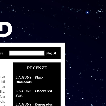
SE
RECENZE
o ve
L.A.GUNS - Black
Diamonds
lidí
ž se
L.A.GUNS - Checkered
iky.
Past
ísta
ých,
L.A.GUNS - Renegades