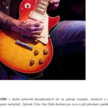
GUNS
v druhé polovině devadesátých let na pokraji rozpadu, nemluvě o 
y jsem neslyšel). Zpěvák Chris Van Dahl dostává po roce a půl působení padá