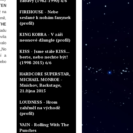
zábavy (1982-1990) 4/6
TEN
FIREHOUSE - Nebe
ž na
seslané k nohám fanynek
eně,
(profil)
THE
řadu
KING KOBRA - V záři
vila
neonové džungle (profil)
valo
 „No
KISS - Jsme stále KISS...
ní a
berte, nebo nechte být!
nebo
(1998-2015) 6/6
HARDCORE SUPERSTAR,
MICHAEL MONROE -
Mnichov, Backstage,
21.října 2015
LOUDNESS - Hrom
zahřměl na východě
(profil)
VAIN - Rolling With The
Punches