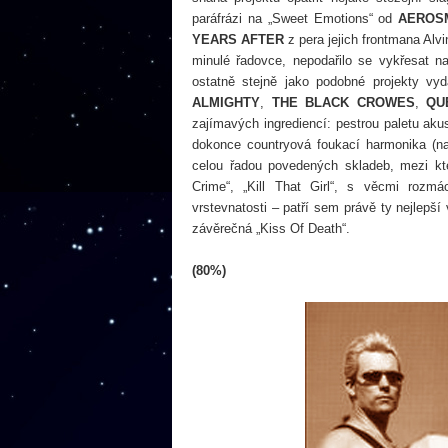
paráfrázi na „Sweet Emotions“ od
AEROS
YEARS AFTER
z pera jejich frontmana Alv
minulé řadovce, nepodařilo se vykřesat n
ostatně stejně jako podobné projekty vyd
ALMIGHTY
,
THE BLACK CROWES
,
QUE
zajímavých ingrediencí: pestrou paletu aku
dokonce countryová foukací harmonika (nap
celou řadou povedených skladeb, mezi kt
Crime“, „Kill That Girl“, s věcmi rozmá
vrstevnatosti – patří sem právě ty nejlepš
závěrečná „Kiss Of Death“.
(80%)