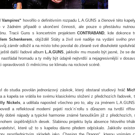
 Vampires“
hovořilo o definitivním rozpadu L.A.GUNS a členové této kapel
lo v žádném případě o ukončení činnosti, ale pouze o přestávku nutno
rénu. Tracii Guns s koncertním projektem
CONTRABAND
, kde dokonce tv
elem Schenkerem
, objížděl Státy a živil své naděje na vydání svého prv
vůj záměr odložil a na místo toho povolal do zbraně své dlouholeté spoluhrá
 ještě další řadové album
L.A.GUNS
, jakkoliv mu muselo být jasné, že se d
astřádal hromadu a ty měly být údajně nejtvrdší a nejagresivnější v dosav
roti opravdovosti či měnícímu se klimatu na rockové scéně.
l do studia povolán jednorázový záskok, který obstaral studiový hráč
Mic
a a kapela se vrátila ke svému klasickému složení z předchozích řadovek, 
lly Nickels
, a udělala naposled všechno pro to, aby za jménem L.A.GUNS
vedl a reflektoval moderní pojetí rock´n´rollu s důrazem na tvrdší riffov
ly dobré nápady a typické harmonie známé fanouškům již z předchozích, 
o mnohem úspěšnějších desek. Slabinou projektu byla absence hitového trhá
atelství, které už to s kapelou dávno předem odpískalo. Jakkoliv existo
lágry prostřednictvím skladeb jako „Chasing the Dragon“, kterou vnímám 