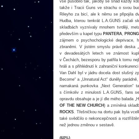
vše působilo tak, jakoby se snad každý kdo
takže i Tracii Guns ve strachu o svou bu
Rileyho za bicí, ale k němu se připojila
Hudba, kterou tenkrát L.A.GUNS začali s
skladbách vyznívaly mnohem tvrději, metal
především u kapel typu
PANTERA
,
PRONG
zájmem o psychochologické deprivace, h
zbraněmi. V jistém smyslu právě deska „
v devadesátých letech ve známost kupř
v Čechách, bezesporu by patřila k tomu ne
hráli a s přihlédnutí k zahraniční konkuren
Van Dahl byl v jádru docela dost slušný zp
Become“ a
„Unnatural Act“ duněly parádně
,
namakaná punkovka „Next Generation“ ta
s čímkoliv z minulosti L.A.GUNS, fans se
opravdu obsahuje a je jí dle mého balada „H
OF THE NEW CHURCH
) a zmíněná skladb
ROCKS
. Třešničkou na dortu pak byla vc
také svědčilo o nekoncepčnosti a roztříšt
než jednou změnou v sestavě.
(60%)