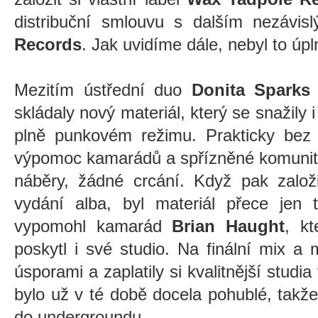
distribuční smlouvu s dalším nezávi
Records
. Jak uvidíme dále, nebyl to úpl
Mezitím ústřední duo
Donita Sparks
skládaly nový materiál, který se snažily 
plně punkovém režimu. Prakticky bez
výpomoc kamarádů a spřízněné komunity
náběry, žádné crcání. Když pak založi
vydání alba, byl materiál přece jen 
vypomohl kamarád
Brian Haught
, k
poskytl i své studio. Na finální mix a 
úsporami a zaplatily si kvalitnější studi
bylo už v té době docela pohublé, tak
do undergroundu.