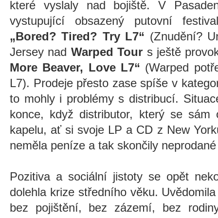
které vyslaly nad bojiště. V Pasad
vystupující obsazený putovní festiv
„Bored? Tired? Try L7“
(Znudění? Un
Jersey nad
Warped Tour
s ještě provo
More Beaver, Love L7“
(Warped potřeb
L7). Prodeje přesto zase spíše v kategor
to mohly i problémy s distribucí. Situ
konce, když distributor, který se sám 
kapelu, ať si svoje LP a CD z New York
neměla peníze a tak skončily neprodané
Pozitiva a sociální jistoty se opět ne
dolehla krize středního věku. Uvědomila s
bez pojištění, bez zázemí, bez rodiny