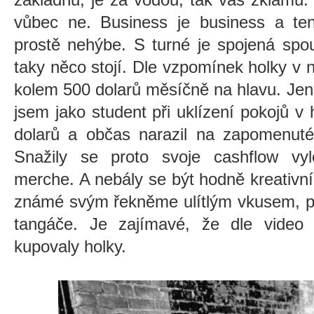
vůbec ne. Business je business a te
prostě nehýbe. S turné je spojená spo
taky něco stojí. Dle vzpomínek holky v 
kolem 500 dolarů měsíčně na hlavu. Jen
jsem jako student při uklízení pokojů v
dolarů a občas narazil na zapomenuté 
Snažily se proto svoje cashflow vy
merche. A nebály se být hodně kreativní
známé svým řekněme ulítlým vkusem, p
tangáče. Je zajímavé, že dle vide
kupovaly holky.