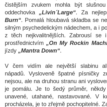
čistějším zvukem mohla být slušnou
oddechovka
„Livin´Large“
. Za nejle
Burn“
. Pomalá hloubavá skladba se ne
silným psychedelickým nádechem, a i po
z těch nejkvalitnějších. Zabrousí se
prostřednictvím
„On My Rockin Mach
jízdy
„Mantra Down“
.
V čem vidím ale největší slabinu a
nápadů. Vysloveně špatné písničky 
nejsou, ale na druhou stranu ani vyslove
je pomálu. Je to šedý průměr, někdy
unavené, utahané, nastavované. V k
procházela, je to zřejmě pochopitelné. Z