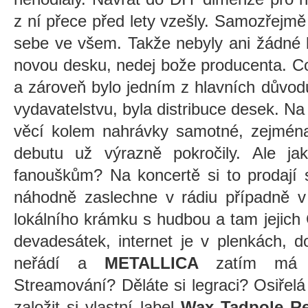
z ní přece před lety vzešly. Samozřejm
sebe ve všem. Takže nebyly ani žádné 
novou desku, nedej bože producenta. Co 
a zároveň bylo jedním z hlavních důvod
vydavatelstvu, byla distribuce desek. Na
věcí kolem nahrávky samotné, zejména 
debutu už výrazně pokročily. Ale j
fanouškům? Na koncertě si to prodají 
náhodně zaslechne v rádiu případně v 
lokálního krámku s hudbou a tam jejic
devadesátek, internet je v plenkách,
neřádí a
METALLICA
zatím má z 
Streamování? Děláte si legraci? Osiřelá 
založit si vlastní label
Wax Tadpole R