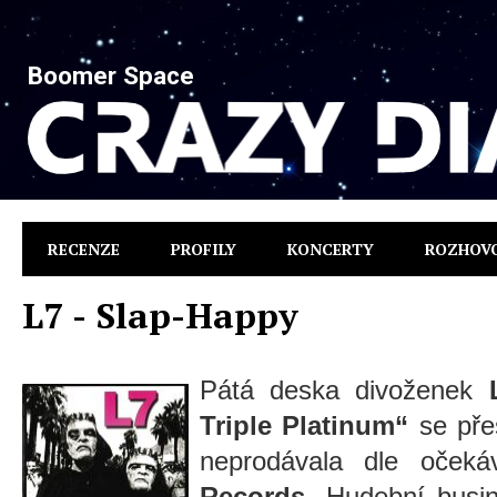
Boomer Space
RECENZE
PROFILY
KONCERTY
ROZHOV
L7 - Slap-Happy
Pátá deska divoženek
Triple Platinum“
se pře
neprodávala dle očeká
Records
. Hudební busin