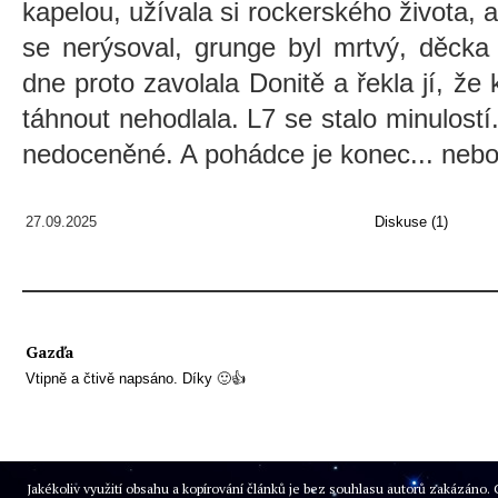
kapelou, užívala si rockerského života, 
se nerýsoval, grunge byl mrtvý, děcka
dne proto zavolala Donitě a řekla jí, že 
táhnout nehodlala. L7 se stalo minulos
nedoceněné. A pohádce je konec... nebo
27.09.2025
Diskuse (1)
Gazďa
Vtipně a čtivě napsáno. Díky 🙂👍
Jakékoliv využití obsahu a kopírování článků je bez souhlasu autorů zakázán