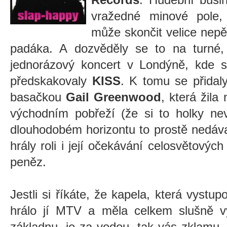
vražedné minové pole,
může skončit velice nepě
padáka. A dozvěděly se to na turné, 
jednorázový koncert v Londýně, kde s
předskakovaly
KISS
. K tomu se přidaly
basačkou
Gail Greenwood
, která žila
východním pobřeží (že si to holky nev
dlouhodobém horizontu to prostě nedáva
hrály roli i její očekávání celosvětovýc
peněz.
Jestli si říkáte, že kapela, která vystup
hrálo jí MTV a měla celkem slušně 
základnu, je za vodou, tak vás zklamu.