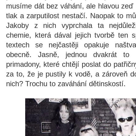
musíme dát bez váhání, ale hlavou zeď 
tlak a zarputilost nestačí. Naopak to mů
Jakoby z nich vyprchala ta nejdůleži
chemie, která dával jejich tvorbě ten sp
textech se nejčastěji opakuje našt
obecně. Jasně, jednou dvakrát to 
primadony, které chtějí poslat do patřič
za to, že je pustily k vodě, a zároveň d
nich? Trochu to zaváhání dětinskostí.