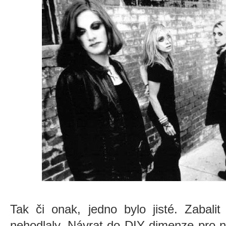
Tak či onak, jedno bylo jisté. Zabali
nehodlaly. Návrat do DIY dimenze pro n