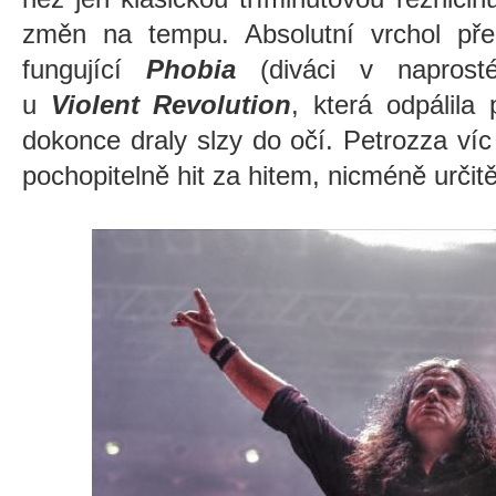
změn na tempu. Absolutní vrchol před
fungující
Phobia
(diváci v naprost
u
Violent Revolution
, která odpálila
dokonce draly slzy do očí. Petrozza ví
pochopitelně hit za hitem, nicméně urči