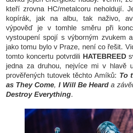
kteří zrovna HC/metalcoru neholdují. J
kopírák, jak na albu, tak naživo, av
výpověď je v tomhle směru při konc
vystoupení spojí s výborným zvukem a
jako tomu bylo v Praze, není co řešit. Vi
tomto koncertu potvrdili
HATEBREED
sv
jedna za druhou, nejvíce mi v hlavě u
prověřených tutovek těchto Amíků:
To 
as They Come
,
I Will Be Heard
a závě
Destroy Everything
.