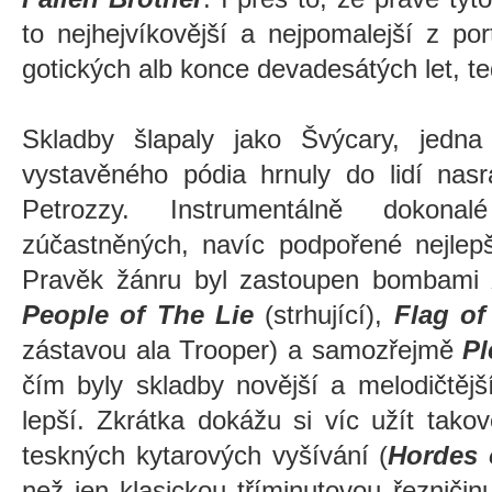
to nejhejvíkovější a nejpomalejší z p
gotických alb konce devadesátých let, t
Skladby šlapaly jako Švýcary, jedn
vystavěného pódia hrnuly do lidí nasra
Petrozzy. Instrumentálně dokon
zúčastněných, navíc podpořené nejlep
Pravěk žánru byl zastoupen bombami
People of The Lie
(strhující),
Flag of
zástavou ala Trooper) a samozřejmě
Pl
čím byly skladby novější a melodičtějš
lepší. Zkrátka dokážu si víc užít tak
teskných kytarových vyšívání (
Hordes 
než jen klasickou tříminutovou řezniči