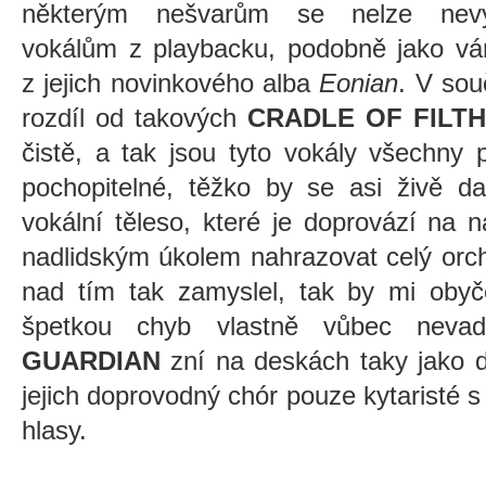
některým nešvarům se nelze nevy
vokálům z playbacku, podobně jako vá
z jejich novinkového alba
Eonian
. V sou
rozdíl od takových
CRADLE OF FILTH
čistě, a tak jsou tyto vokály všechny
pochopitelné, těžko by se asi živě da
vokální těleso, které je doprovází na 
nadlidským úkolem nahrazovat celý orch
nad tím tak zamyslel, tak by mi obyč
špetkou chyb vlastně vůbec nevad
GUARDIAN
zní na deskách taky jako di
jejich doprovodný chór pouze kytaristé s 
hlasy.