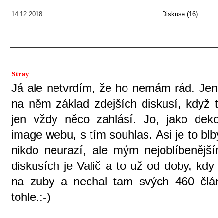
14.12.2018
Diskuse (16)
Stray
Já ale netvrdím, že ho nemám rád. Jen 
na něm základ zdejších diskusí, když t
jen vždy něco zahlásí. Jo, jako dekor
image webu, s tím souhlas. Asi je to blb
nikdo neurazí, ale mým nejoblíbenějš
diskusích je Valič a to už od doby, kdy
na zuby a nechal tam svých 460 člá
tohle.:-)