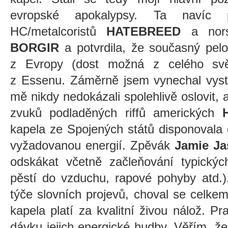
evropské apokalypsy. Ta navíc p
HC/metalcoristů
HATEBREED
a nors
BORGIR
a potvrdila, že současný pel
z Evropy (dost možná z celého svě
z Essenu. Záměrně jsem vynechal vys
mě nikdy nedokázali spolehlivě oslovit, 
zvuků podladěných riffů amerických
kapela ze Spojených států disponovala
vyžadovanou energií. Zpěvák
Jamie Ja
odskákat včetně začleňování typickýc
pěstí do vzduchu, rapové pohyby atd.),
týče slovních projevů, choval se celke
kapela platí za kvalitní živou nálož. P
dávku jejich energické hudby. Věřím, že j