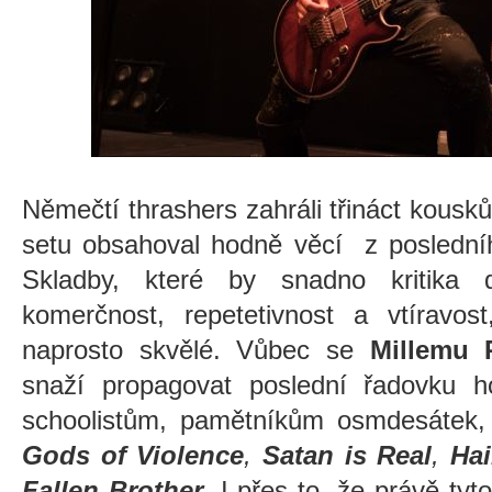
Němečtí thrashers zahráli třináct kousk
setu obsahoval hodně věcí z posledn
Skladby, které by snadno kritika d
komerčnost, repetetivnost a vtíravos
naprosto skvělé. Vůbec se
Millemu 
snaží propagovat poslední řadovku 
schoolistům, pamětníkům osmdesátek, t
Gods of Violence
,
Satan is Real
,
Hai
Fallen Brother
. I přes to, že právě tyt