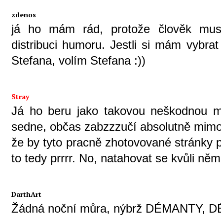
zdenos
já ho mám rád, protože člověk musí
distribuci humoru. Jestli si mám vybr
Stefana, volím Stefana :))
Stray
Já ho beru jako takovou neškodnou 
sedne, občas zabzzzučí absolutně mimo 
že by tyto pracně zhotovované stránky 
to tedy prrrr. No, natahovat se kvůli ně
DarthArt
Žádná noční můra, nýbrž DÉMANTY, DÉ