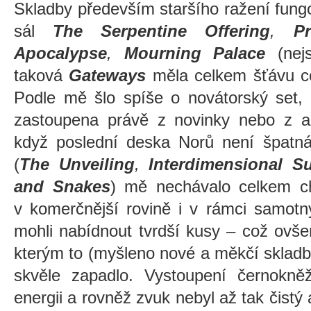
Skladby především staršího ražení fungo
sál
The Serpentine Offering
,
P
Apocalypse
,
Mourning Palace
(nej
taková
Gateways
měla celkem šťávu co
Podle mě šlo spíše o novátorský set, 
zastoupena právě z novinky nebo z 
když poslední deska Norů není špatná,
(
The Unveiling
,
Interdimensional S
and Snakes
) mě nechávalo celkem c
v komerčnější rovině i v rámci samot
mohli nabídnout tvrdší kusy – což ovš
kterým to (myšleno nové a měkčí skladb
skvěle zapadlo. Vystoupení černokněž
energii a rovněž zvuk nebyl až tak čistý 