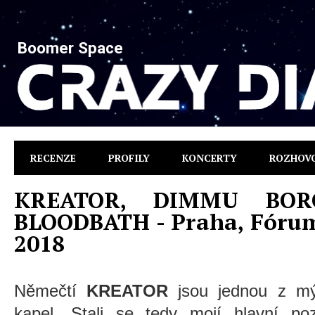
Boomer Space
RECENZE
PROFILY
KONCERTY
ROZHOV
KREATOR, DIMMU BORG
BLOODBATH - Praha, Fórum 
2018
Němečtí
KREATOR
jsou jednou z mýc
kapel. Stali se tedy mojí hlavní p