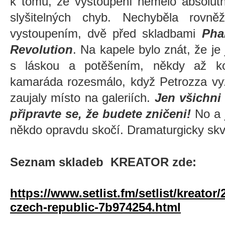
k tomu, že vystoupení nemělo absolutn
slyšitelných chyb. Nechyběla rovně
vystoupením, dvě před skladbami
Pha
Revolution
. Na kapele bylo znát, že je j
s láskou a potěšením, někdy až kom
kamaráda rozesmálo, když Petrozza vyzý
zaujaly místo na galeriích.
Jen všichni 
připravte se, že budete zničeni!
No a 
někdo opravdu skočí.
Dramaturgicky skv
Seznam skladeb KREATOR zde:
https://www.setlist.fm/setlist/kreator
czech-republic-7b974254.html