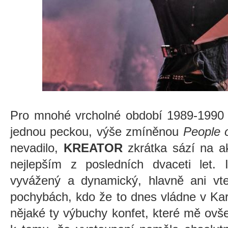
Pro mnohé vrcholné období 1989-1990 
jednou peckou, výše zmíněnou
People o
nevadilo,
KREATOR
zkrátka sází na ak
nejlepším z posledních dvaceti let.
vyvážený a dynamický, hlavně ani vte
pochybách, kdo že to dnes vládne v Kar
nějaké ty výbuchy konfet, které mě ovš