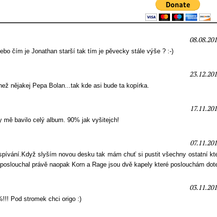
08.08.201
ebo čím je Jonathan starší tak tím je pěvecky stále výše ? :-)
23.12.201
 než nějakej Pepa Bolan...tak kde asi bude ta kopírka.
17.11.201
y mě bavilo celý album. 90% jak vyšitejch!
07.11.201
spívání.Když slyším novou desku tak mám chuť si pustit všechny ostatní kt
eposlouchal právě naopak Korn a Rage jsou dvě kapely které poslouchám dot
03.11.201
!! Pod stromek chci origo :)