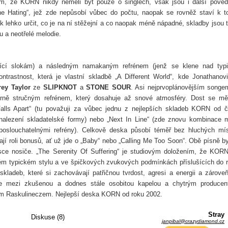
zem, že KORN nikdy neměli být pouze o singlech, však jsou i další pove
he Hating“, jež zde nepůsobí vůbec do počtu, naopak se rovněž staví k 
k lehko určit, co je na ní stěžejní a co naopak méně nápadné, skladby jsou t
u a neotřelé melodie.
ušící slokám) a následným namakaným refrénem (jenž se klene nad typ
kontrastnost, která je vlastní skladbě „A Different World“, kde Jonathanov
rey Taylor
ze
SLIPKNOT
a
STONE SOUR
. Asi nejprvoplánovějším songe
ně stručným refrénem, který dosahuje až snové atmosféry. Dost se m
 Falls Apart“ (tu považuji za vůbec jednu z nejlepších skladeb KORN od 
unalezení skladatelské formy) nebo „Next In Line“ (zde znovu kombinace 
 poslouchatelnými refrény). Celkově deska působí téměř bez hluchých mí
í roli bonusů, ať už jde o „Baby“ nebo „Calling Me Too Soon“. Obě písně b
sce nosiče. „The Serenity Of Suffering“ je studiovým doložením, že KOR
svém typickém stylu a ve špičkových zvukových podmínkách příslušících do 
 skladeb, které si zachovávají patřičnou tvrdost, agresi a energii a zárove
ráce mezi zkušenou a dodnes stále osobitou kapelou a chytrým produce
kem Raskulineczem. Nejlepší deska KORN od roku 2002.
Stray
Diskuse (8)
janpibal@crazydiamond.cz