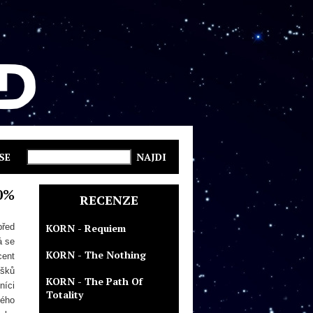
SE
0%
RECENZE
před
KORN - Requiem
á se
KORN - The Nothing
cent
ušků
KORN - The Path Of
níci
Totality
tého