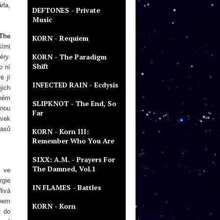
rla,
DEFTONES - Private
Music
The
KORN - Requiem
šími
KORN - The Paradigm
éry.
Shift
o ní
é jí
INFECTED RAIN - Ecdysis
jich
zném
SLIPKNOT - The End, So
inou
Far
ávek
časů
KORN - Korn III:
Remember Who You Are
SIXX: A.M. - Prayers For
The Damned, Vol.1
y ve
rgie
IN FLAMES - Battles
livá
anem
KORN - Korn
é do