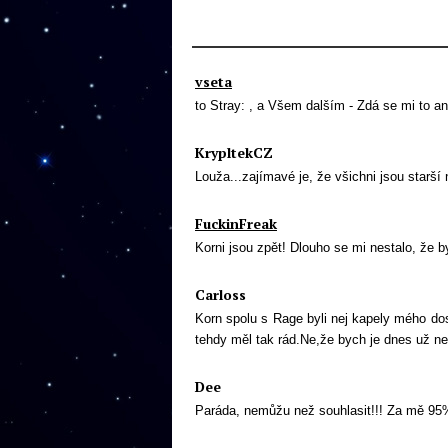
vseta
to Stray: , a Všem dalším - Zdá se mi to an
KrypltekCZ
Louža...zajímavé je, že všichni jsou starší
FuckinFreak
Korni jsou zpět! Dlouho se mi nestalo, že b
Carloss
Korn spolu s Rage byli nej kapely mého do
tehdy měl tak rád.Ne,že bych je dnes už n
Dee
Paráda, nemůžu než souhlasit!!! Za mě 95%!