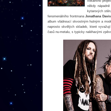
vokálního proje
někdy nápadně 
kytarových stěn
fenomenálního frontmana
Jonathana Davis
album vládnoucí skvostným hutným a mod
naprosto skvělých skladeb, které vyvažuj
časů nu-metalu, s typicky naléhavými zpěv