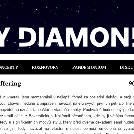
ONCERTY
ROZHOVORY
PANDEMONIUM
DISKU
ffering
9
é nu-metalu jsou momentálně v nejlepší formě za poslední dekádu a stojí 
pou, zbaveni neduhů a připraveni navázat na éru svých prvních pěti alb, kter
největšímu uznání fanoušků a vlastně i kritiky. Pochvalně hodnocený produ
cz
vrátil pětici z Bakersfieldu v Kalifornii přesně tam, kde by jí většina fano
, tedy u signifikantních motivů stylu, který před dvěma dekádami sami hudeb
ří se jim tedy navázat na vlastní minulost pomocí emocionálně vypja