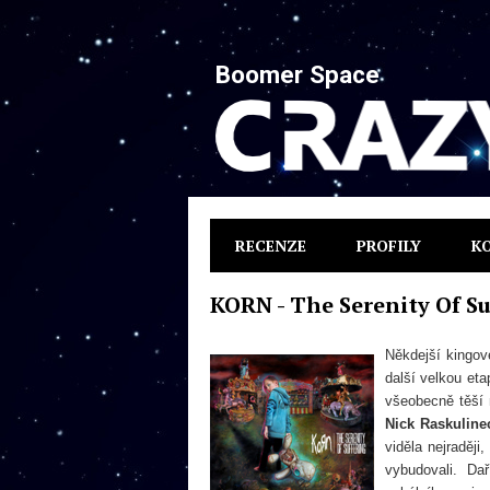
Boomer Space
RECENZE
PROFILY
K
KORN - The Serenity Of Su
Někdejší kingov
další velkou eta
všeobecně těší 
Nick Raskuline
viděla nejraději
vybudovali. Da