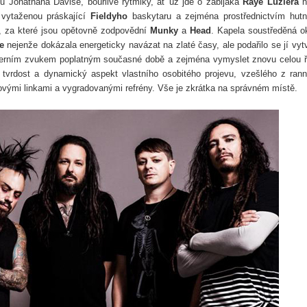
vu Jonathana Davise, bouřlivé rytmiky, ať už jde o zabijáka
Raye
Luziera
n
vytaženou práskající
Fieldyho
baskytaru a zejména prostřednictvím hut
, za které jsou opětovně zodpovědní
Munky
a
Head
. Kapela soustředěná o
e
nejenže dokázala energeticky navázat na zlaté časy, ale podařilo se jí vytv
erním zvukem poplatným současné době a zejména vymyslet znovu celou 
í tvrdost a dynamický aspekt vlastního osobitého projevu, vzešlého z ran
ovými linkami a vygradovanými refrény. Vše je zkrátka na správném místě.