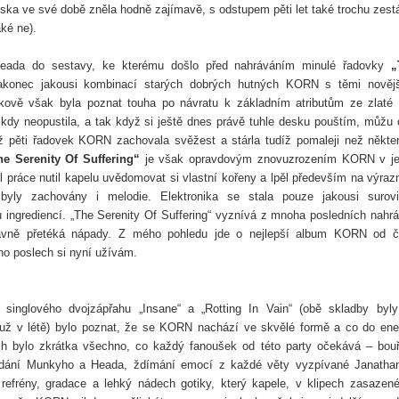
eska ve své době zněla hodně zajímavě, s odstupem pěti let také trochu zestá
ké ne).
Heada do sestavy, ke kterému došlo před nahráváním minulé řadovky
„
nakonec jakousi kombinací starých dobrých hutných KORN s těmi nověj
kově však byla poznat touha po návratu k základním atributům ze zlaté 
kdy neopustila, a tak když si ještě dnes právě tuhle desku pouštím, můžu 
 až pěti řadovek KORN zachovala svěžest a stárla tudíž pomaleji než někter
he Serenity Of Suffering“
je však opravdovým znovuzrozením KORN v je
l práce nutil kapelu uvědomovat si vlastní kořeny a lpěl především na výra
yly zachovány i melodie. Elektronika se stala pouze jakousi surov
u ingrediencí. „The Serenity Of Suffering“ vyznívá z mnoha posledních nahr
 a hlavně přetéká nápady. Z mého pohledu jde o nejlepší album KORN od 
ho poslech si nyní užívám.
nglového dvojzápřahu „Insane“ a „Rotting In Vain“ (obě skladby byl
už v létě) bylo poznat, že se KORN nachází ve skvělé formě a co do ene
ch bylo zkrátka všechno, co každý fanoušek od této party očekává – bouř
 v podání Munkyho a Heada, ždímání emocí z každé věty vyzpívané Janath
refrény, gradace a lehký nádech gotiky, který kapele, v klipech zasazen