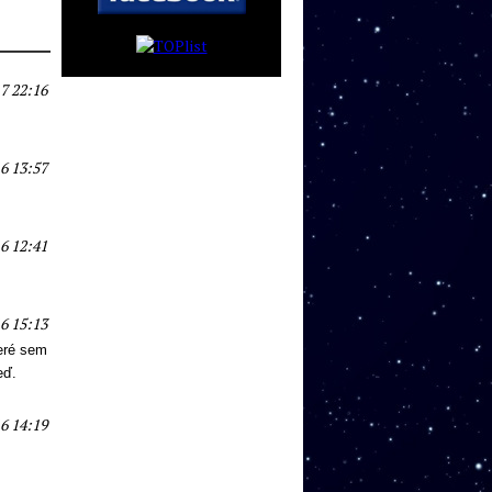
7 22:16
6 13:57
6 12:41
6 15:13
eré sem
eď.
6 14:19