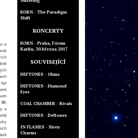
Suffering
KORN - The Paradigm
Shift
KONCERTY
KORN - Praha, Fórum
ou a
Karlín, 30.března 2017
ovat
cích
SOUVISEJÍCÍ
obně
ných
DEFTONES - Ohms
tech
 byl
DEFTONES - Diamond
vané
Eyes
ssem
III:
COAL CHAMBER - Rivals
by a
DEFTONES - Deftones
riál
rvky
IN FLAMES - Siren
ních
Charms
rávě