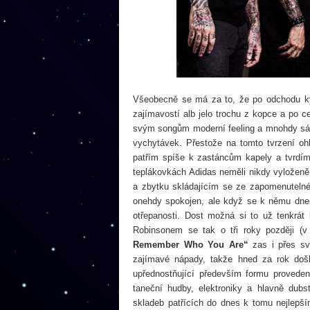
Všeobecně se má za to, že po odchodu kyt
zajímavostí alb jelo trochu z kopce a po c
svým songům moderní feeling a mnohdy sáh
vychytávek. Přestože na tomto tvrzení o
patřím spíše k zastáncům kapely a tvrdím
teplákovkách Adidas neměli nikdy vyloženě 
a zbytku skládajícím se ze zapomenuteln
onehdy spokojen, ale když se k němu dnes 
otřepanosti. Dost možná si to už tenkrá
Robinsonem se tak o tři roky později (
Remember Who You Are“
zas i přes svů
zajímavé nápady, takže hned za rok doš
upřednostňující především formu provede
taneční hudby, elektroniky a hlavně dub
skladeb patřících do dnes k tomu nejlepš