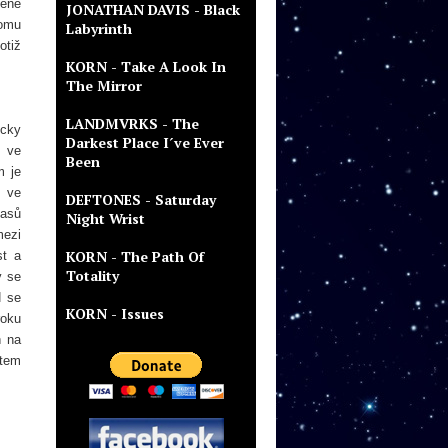
dené
JONATHAN DAVIS - Black
tomu
Labyrinth
otiž
KORN - Take A Look In
The Mirror
LANDMVRKS - The
icky
Darkest Place I´ve Ever
i ve
Been
m je
ě ve
DEFTONES - Saturday
časů
Night Wrist
mezi
KORN - The Path Of
st a
Totality
y se
N se
KORN - Issues
roku
ň na
ntem