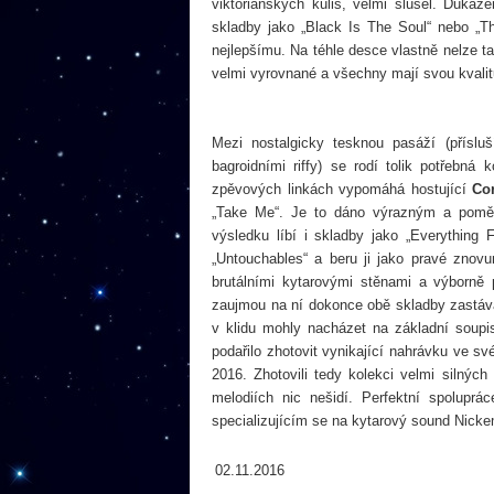
viktoriánských kulis, velmi slušel. Důka
skladby jako „Black Is The Soul“ nebo „T
nejlepšímu. Na téhle desce vlastně nelze ta
velmi vyrovnané a všechny mají svou kvalit
Mezi nostalgicky tesknou pasáží (přísl
bagroidními riffy) se rodí tolik potřebná 
zpěvových linkách vypomáhá hostující
Co
„Take Me“. Je to dáno výrazným a poměr
výsledku líbí i skladby jako „Everything
„Untouchables“ a beru ji jako pravé znov
brutálními kytarovými stěnami a výborně
zaujmou na ní dokonce obě skladby zastávaj
v klidu mohly nacházet na základní soupi
podařilo zhotovit vynikající nahrávku ve 
2016. Zhotovili tedy kolekci velmi silných
melodiích nic nešidí. Perfektní spolup
specializujícím se na kytarový sound Nic
02.11.2016