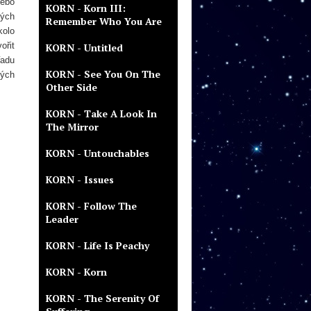
ebo
KORN - Korn III:
ných
Remember Who You Are
kolo
ořit
KORN - Untitled
řadu
KORN - See You On The
ných
Other Side
KORN - Take A Look In
The Mirror
KORN - Untouchables
KORN - Issues
KORN - Follow The
Leader
KORN - Life Is Peachy
KORN - Korn
KORN - The Serenity Of