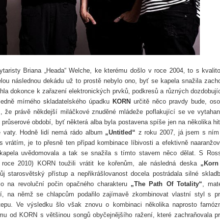
aristy Briana „Heada“ Welche, ke kterému došlo v roce 2004, to s kvalit
elou následnou dekádu už to prostě nebylo ono, byť se kapela snažila zach
la dokonce k zařazení elektronických prvků, podkresů a různých dozdobují
hledně mírného skladatelského úpadku
KORN
určitě něco pravdy bude, os
, že právě někdejší miláčkové znuděné mládeže poflakující se ve vytaha
průserové období, byť některá alba byla postavena spíše jen na několika hi
é vaty. Hodně lidí nemá rádo album
„Untitled“
z roku 2007, já jsem s ním
vrátím, je to přesně ten případ kombinace líbivosti a efektivně naaranžo
t kapela uvědomovala a tak se snažila s tímto stavem něco dělat. S Ro
v roce 2010) KORN toužili vrátit ke kořenům, ale následná deska
„Korn 
j starosvětský přístup a nepřikrášlovanost docela postrádala silné sklad
lo na revoluční počin opačného charakteru
„The Path Of Totality“
, mate
ní, na němž se chlapcům podařilo zajímavě zkombinovat vlastní styl s p
stepu. Ve výsledku šlo však znovu o kombinaci několika naprosto famóz
ímu od KORN s většinou songů obyčejnějšího ražení, které zachraňovala p