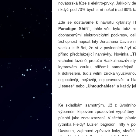
novátorská fúze s elektro-prvky. Jakkoliv d
i když pod 70% bych s ní nešel (nad 80% ta
Zde se dostáváme k návratu kytaristy 
Paradigm Shift“
, tahle věc byla totiž 
obohacenými elektronickými podkresy, cel
Schopnost napsat hity Jonathana Davise ni
vcelku jistě říci, že si z posledních čtyř
přímo předcházející nahrávky. Novinka
„T
vrcholné fazóně, protože Raskulineczův sty
kytarovém zvuku, přičemž samozřejmě b
k dokreslení, tudíž velmi zřídka využívano
nejpoctivěji, nejživěji, nejopravdověji
„Issues“
nebo
„Untouchables“
a každý je
Ke skladbám samotným. Už z úvodního si
výborném klipovém zpracování vypuštěny 
působí jako znovuzrození. V těchto písní
rytmika Fieldy/ Luzier, bagroidní riffy
Davisem, zajímavé zpěvové linky, skvělé 