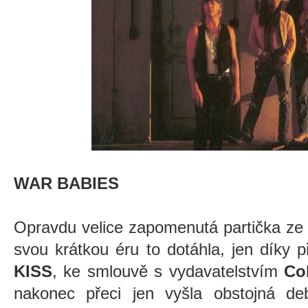
WAR BABIES
Opravdu velice zapomenutá partička ze
svou krátkou éru to dotáhla, jen díky 
KISS
, ke smlouvě s vydavatelstvím
Co
nakonec přeci jen vyšla obstojná d