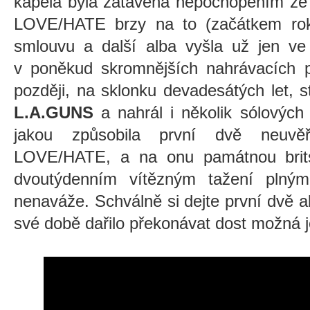
kapela byla zatavena nepochopením ze s
LOVE/HATE brzy na to (začátkem roku
smlouvu a další alba vyšla už jen ve
v poněkud skromnějších nahrávacích p
později, na sklonku devadesátých let, 
L.A.GUNS
a nahrál i několik sólových
jakou způsobila první dvě neuvěř
LOVE/HATE, a na onu památnou brits
dvoutýdenním vítězným tažení plným
nenaváže. Schválně si dejte první dvě 
své době dařilo překonávat dost možná 