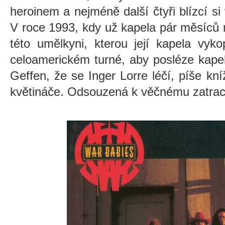
heroinem a nejméně další čtyři blízcí si 
V roce 1993, kdy už kapela pár měsíců 
této umělkyni, kterou její kapela vyk
celoamerickém turné, aby posléze kapel
Geffen, že se Inger Lorre léčí, píše kní
květináče. Odsouzená k věčnému zatrac