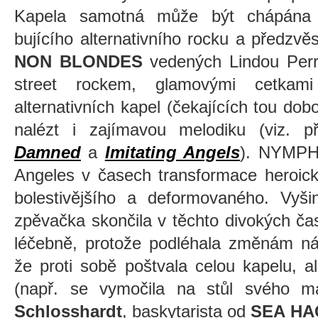
Kapela samotná může být chápána ja
bujícího alternativního rocku a předzv
NON BLONDES
vedených Lindou Per
street rockem, glamovými cetka
alternativních kapel (čekajících tou dob
nalézt i zajímavou melodiku (viz. p
Damned
a
Imitating Angels
). NYMPHS
Angeles v časech transformace heroick
bolestivějšího a deformovaného. Vyši
zpěvačka skončila v těchto divokých ča
léčebně, protože podléhala změnám ná
že proti sobě poštvala celou kapelu, ale 
(např. se vymočila na stůl svého ma
Schlosshardt
, baskytarista od
SEA HA