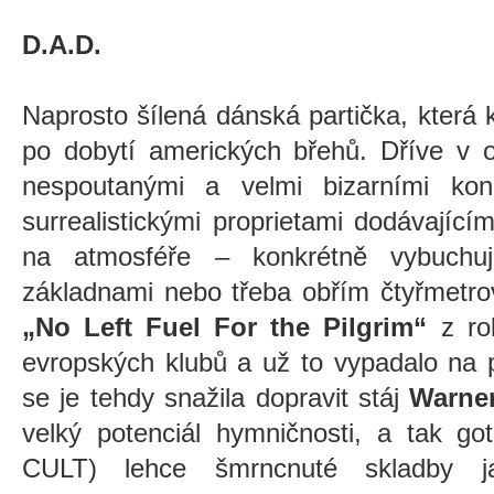
D.A.D.
Naprosto šílená dánská partička, která k
po dobytí amerických břehů. Dříve v o
nespoutanými a velmi bizarními kon
surrealistickými proprietami dodávající
na atmosféře – konkrétně vybuchují
základnami nebo třeba obřím čtyřmetro
„No Left Fuel For the Pilgrim“
z rok
evropských klubů a už to vypadalo na 
se je tehdy snažila dopravit stáj
Warne
velký potenciál hymničnosti, a tak g
CULT) lehce šmrncnuté skladby