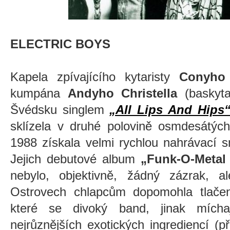
ELECTRIC BOYS
Kapela zpívajícího kytaristy
Conyho
kumpána
Andyho Christella
(baskyta
Švédsku singlem
„All Lips And Hips
sklízela v druhé polovině osmdesátých
1988 získala velmi rychlou nahrávací 
Jejich debutové album
„Funk-O-Metal
nebylo, objektivně, žádný zázrak, 
Ostrovech chlapcům dopomohla tlačenk
které se divoký band, jinak mícha
nejrůznějších exotických ingrediencí (p