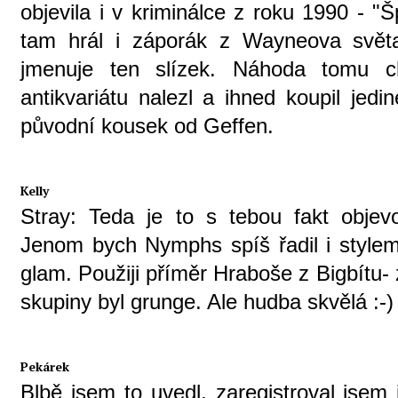
objevila i v kriminálce z roku 1990 - "
tam hrál i záporák z Wayneova svět
jmenuje ten slízek. Náhoda tomu c
antikvariátu nalezl a ihned koupil je
původní kousek od Geffen.
Kelly
Stray: Teda je to s tebou fakt objev
Jenom bych Nymphs spíš řadil i style
glam. Použiji příměr Hraboše z Bigbítu-
skupiny byl grunge. Ale hudba skvělá :-)
Pekárek
Blbě jsem to uvedl, zaregistroval jsem 