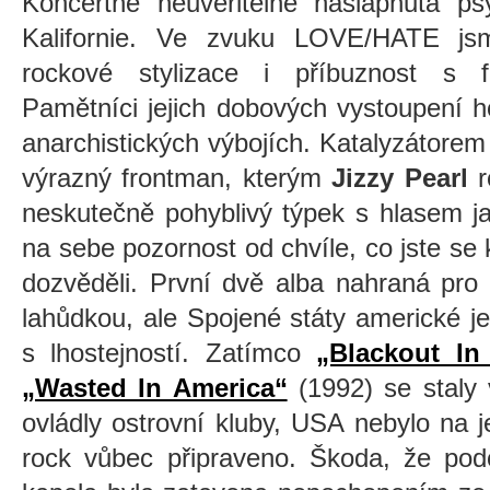
Koncertně neuvěřitelně našlápnutá ps
Kalifornie. Ve zvuku LOVE/HATE jsm
rockové stylizace i příbuznost s f
Pamětníci jejich dobových vystoupení ho
anarchistických výbojích. Katalyzátore
výrazný frontman, kterým
Jizzy Pearl
r
neskutečně pohyblivý týpek s hlasem ja
na sebe pozornost od chvíle, co jste se
dozvěděli. První dvě alba nahraná pro
lahůdkou, ale Spojené státy americké je 
s lhostejností. Zatímco
„Blackout I
„Wasted In America“
(1992) se staly 
ovládly ostrovní kluby, USA nebylo na 
rock vůbec připraveno. Škoda, že pod