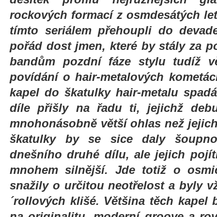
rockových formací z osmdesátých le
tímto seriálem přehoupli do devade
pořád dost jmen, které by stály za
bandům pozdní fáze stylu tudíž vě
povídání o hair-metalových kometách
kapel do škatulky hair-metalu spadá
díle přišly na řadu ti, jejichž de
mnohonásobně větší ohlas než jejich 
škatulky by se sice daly šoupno
dnešního druhé dílu, ale jejich pojí
mnohem silnější. Jde totiž o osmi
snažily o určitou neotřelost a byly 
´rollových klišé. Většina těch kapel
na originalitu, moderní groove a ro