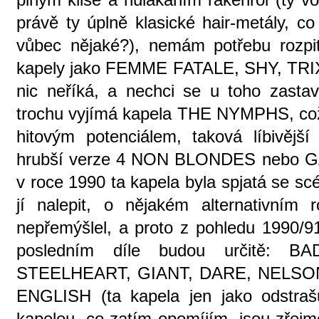
právě ty úplně klasické hair-metály, c
vůbec nějaké?), nemám potřebu rozpi
kapely jako FEMME FATALE, SHY, TRIX
nic neříká, a nechci se u toho zasta
trochu vyjímá kapela THE NYMPHS, což j
hitovým potenciálem, taková líbivěj
hrubší verze 4 NON BLONDES nebo G
v roce 1990 ta kapela byla spjatá se s
jí nalepit, o nějakém alternativním
nepřemýšlel, a proto z pohledu 1990
posledním díle budou určitě: 
STEELHEART, GIANT, DARE, NELSON 
ENGLISH (ta kapela jen jako odstrašuj
kapelou, co zatím opomíjím, jsou zř