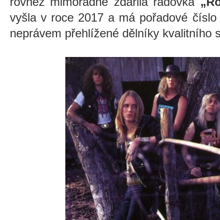
rovněž mimořádně zdařilá řadovka
„Ro
vyšla v roce 2017 a má pořadové číslo
neprávem přehlížené dělníky kvalitního 