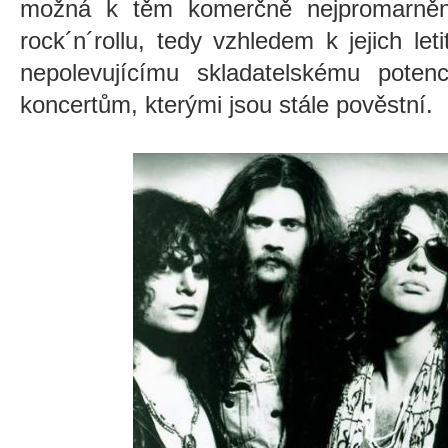
možná k těm komerčně nejpromarněn
rock´n´rollu, tedy vzhledem k jejich l
nepolevujícímu skladatelskému poten
koncertům, kterými jsou stále pověstní.