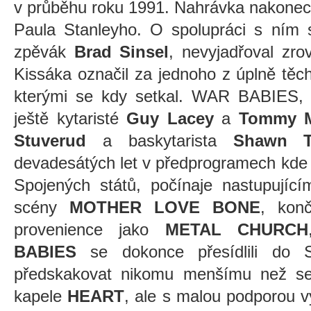
v průběhu roku 1991. Nahrávka nakonec 
Paula Stanleyho. O spolupráci s ním s
zpěvák
Brad Sinsel
, nevyjadřoval zr
Kissáka označil za jednoho z úplně těc
kterými se kdy setkal. WAR BABIES, k
ještě kytaristé
Guy Lacey
a
Tommy M
Stuverud
a baskytarista
Shawn Tr
devadesátých let v předprogramech kde
Spojených států, počínaje nastupujíc
scény
MOTHER LOVE BONE
, kon
provenience jako
METAL CHURCH
BABIES
se dokonce přesídlili do S
předskakovat nikomu menšímu než se
kapele
HEART
, ale s malou podporou v