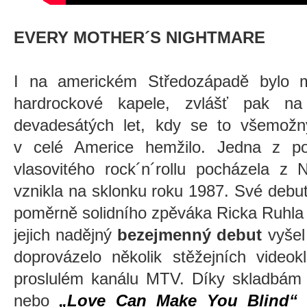
EVERY MOTHER´S NIGHTMARE
I na americkém Středozápadě bylo m
hardrockové kapele, zvlášť pak n
devadesátých let, kdy se to všemožný
v celé Americe hemžilo. Jedna z pos
vlasovitého rock´n´rollu pocházela z 
vznikla na sklonku roku 1987. Své debu
poměrně solidního zpěváka Ricka Ruhla 
jejich nadějný
bezejmenný debut
vyšel
doprovázelo několik stěžejních videok
proslulém kanálu MTV. Díky skladbám
nebo
„Love Can Make You Blind“