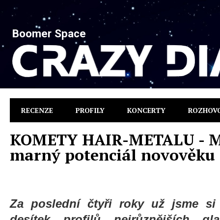
Boomer Space
RECENZE
PROFILY
KONCERTY
ROZHOV
KOMETY HAIR-METALU - Mac
marný potenciál novověku 
Za poslední čtyři roky už jsme si 
desítek profilů nejrůznějších g