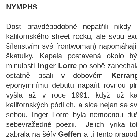
NYMPHS
Dost pravděpodobně nepatřili nikdy m
kalifornského street rocku, ale svou exc
šílenstvím své frontwoman) napomáhají
škatulky. Kapela postavená okolo b
minulostí
Inger Lorre
po sobě zanechala
ostatně psali v dobovém
Kerran
eponymnímu debutu napařit rovnou p
vyšla až v roce 1991, když už kap
kalifornských pódiích, a sice nejen se s
sebou. Inger Lorre byla nemocnou d
sebevražedné poezii. Jejich lyrika to
zabrala na šéfy
Geffen
a ti tento prapo