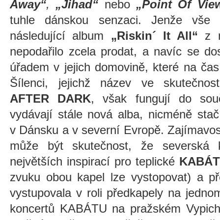
Away“
,
„Jihad“
nebo
„Point Of Vie
tuhle dánskou senzaci. Jenže vše 
následující album
„Riskin´ It All“
z r
nepodařilo zcela prodat, a navíc se d
úřadem v jejich domovině, které na čas 
Šílenci, jejichž název ve skutečn
AFTER DARK
,
však fungují do souč
vydávají stále nová alba, nicméně stač
v Dánsku a v severní Evropě. Zajímavo
může být skutečnost, že severská 
největších inspirací pro teplické
KABÁ
zvuku obou kapel lze vystopovat) a p
vystupovala v roli předkapely na jedno
koncertů KABÁTU na pražském Vypich