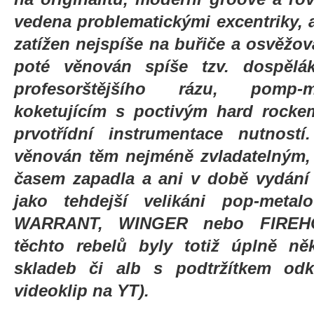
vedena problematickými excentriky, a
zatížen nejspíše na buřiče a osvěžova
poté věnován spíše tzv. dospělá
profesorštějšího rázu, pomp-m
koketujícím s poctivým hard rocke
prvotřídní instrumentace nutnost
věnován těm nejméně zvladatelným, j
časem zapadla a ani v době vydání 
jako tehdejší velikáni pop-meta
WARRANT, WINGER nebo FIREHOU
těchto rebelů byly totiž úplně ně
skladeb či alb s podtržítkem odk
videoklip na YT).