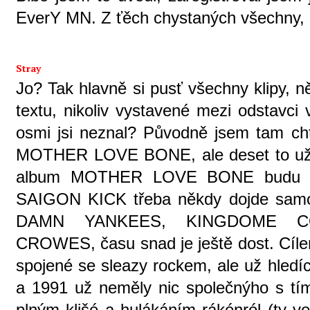
EverY MN. Z ťěch chystaných všechny,
Stray
Jo? Tak hlavně si pusť všechny klipy, 
textu, nikoliv vystavené mezi odstavci
osmi jsi neznal? Původně jsem tam c
MOTHER LOVE BONE, ale deset to už b
album MOTHER LOVE BONE budu v 
SAIGON KICK třeba někdy dojde samos
DAMN YANKEES, KINGDOME C
CROWES, času snad je ještě dost. Cíle
spojené se sleazy rockem, ale už hledíc
a 1991 už neměly nic společnýho s tím
plným klišé a hulákáním rákénról (ty vol