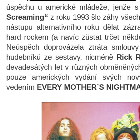
úspěchu u americké mládeže, jenže s
Screaming“
z roku 1993 šlo záhy všech
nástupu alternativního roku dělat záz
hard rockem (a navíc zůstat trčet někd
Neúspěch doprovázela ztráta smlouvy 
hudebníků ze sestavy, nicméně
Rick 
devadesátých let v různých obměněnýc
pouze amerických vydání svých nový
vedením
EVERY MOTHER´S NIGHTM