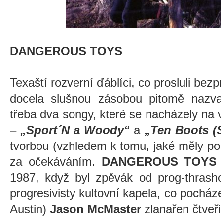
DANGEROUS TOYS
Texaští rozverní ďáblíci, co prosluli be
docela slušnou zásobou pitomě nazv
třeba dva songy, které se nacházely na
–
„Sport´N a Woody“
a
„Ten Boots (
tvorbou (vzhledem k tomu, jaké měly po
za očekáváním.
DANGEROUS TOYS
1987, když byl zpěvák od prog-thras
progresivisty kultovní kapela, co pocház
Austin)
Jason McMaster
zlanařen čtveř