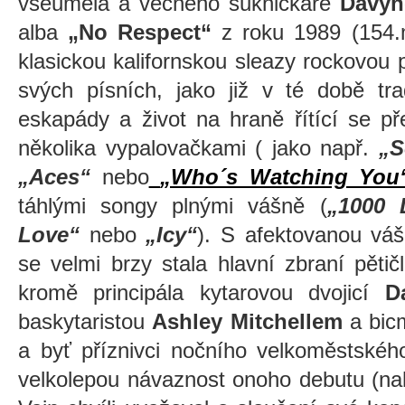
všeuměla a věčného sukničkáře
Davyh
alba
„No Respect“
z roku 1989 (154.m
klasickou kalifornskou sleazy rockovou p
svých písních, jako již v té době tra
eskapády a život na hraně řítící se př
několika vypalovačkami ( jako např.
„S
„Aces“
nebo
„Who´s Watching You
táhlými songy plnými vášně (
„
1000 
Love“
nebo
„Icy“
). S afektovanou váš
se velmi brzy stala hlavní zbraní pěti
kromě principála kytarovou dvojicí
D
baskytaristou
Ashley Mitchellem
a bi
a byť příznivci nočního velkoměstského
velkolepou návaznost onoho debutu (na