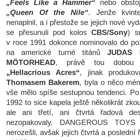
„Feels Like a Hammer“
nebo obstoj
„Queen Of the Nile“
. Jenže kvinte
nenaplnil, a i přestože se jejich nové v
se přesunuli pod kolos
CBS/Sony
) s
v roce 1991 dokonce nominovalo do poz
na americké turné titánů
JUDAS 
MÖTORHEAD
, právě tou dobou 
„Hellacrious Acres“
, jinak produk
Thomasem Bakerem
, byla o něco mé
vše mělo spíše sestupnou tendenci. Po
1992 to sice kapela ještě několikrát zko
ale ani třetí, ani čtvrtá řadová de
nezopakovaly. DANGEROUS TOYS s
nerozešli, avšak jejich čtvrtá a posledn