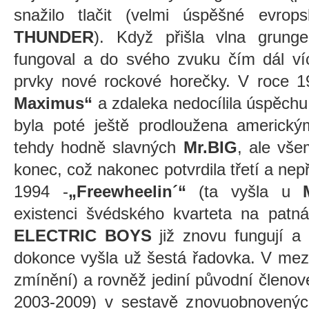
snažilo tlačit (velmi úspěšné evro
THUNDER
). Když přišla vlna grunge
fungoval a do svého zvuku čím dál víc
prvky nové rockové horečky. V roce 
Maximus“
a zdaleka nedocílila úspěchu
byla poté ještě prodloužena americk
tehdy hodně slavných
Mr.BIG
, ale vše
konec, což nakonec potvrdila třetí a nep
1994 -
„Freewheelin´“
(ta vyšla u
existenci švédského kvarteta na patná
ELECTRIC BOYS
již znovu fungují a
dokonce vyšla už šestá řadovka. V mez
zmínění) a rovněž jediní původní členové
2003-2009) v sestavě znovuobnovený