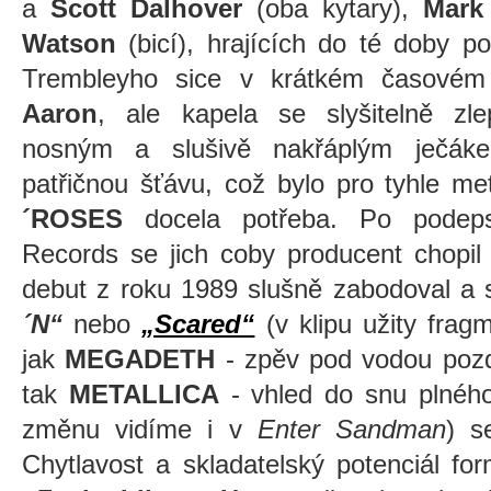
a
Scott Dalhover
(oba kytary),
Mark
Watson
(bicí), hrajících do té doby
Trembleyho sice v krátkém časovém 
Aaron
, ale kapela se slyšitelně zle
nosným a slušivě nakřáplým ječáke
patřičnou šťávu, což bylo pro tyhle me
´ROSES
docela potřeba. Po podep
Records se jich coby producent chopi
debut z roku 1989 slušně zabodoval a 
´N“
nebo
„Scared“
(v klipu užity fragm
jak
MEGADETH
- zpěv pod vodou pozd
tak
METALLICA
- vhled do snu plnéh
změnu vidíme i v
Enter Sandman
) s
Chytlavost a skladatelský potenciál fo