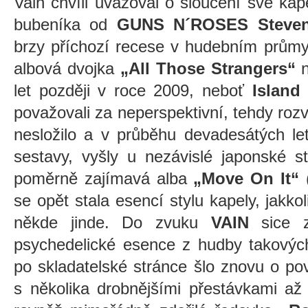
Vain chvíli uvažoval o sloučení své ka
bubeníka od
GUNS N´ROSES
Steve
brzy příchozí recese v hudebním průmy
albová dvojka
„All Those Strangers“
n
let později v roce 2009, neboť
Island
považovali za neperspektivní, tehdy roz
nesložilo a v průběhu devadesátých let
sestavy, vyšly u nezávislé japonské s
poměrně zajímavá alba
„Move On It“
se opět stala esencí stylu kapely, jakk
někde jinde. Do zvuku
VAIN
sice z
psychedelické esence z hudby takový
po skladatelské stránce šlo znovu o po
s několika drobnějšími přestávkami až