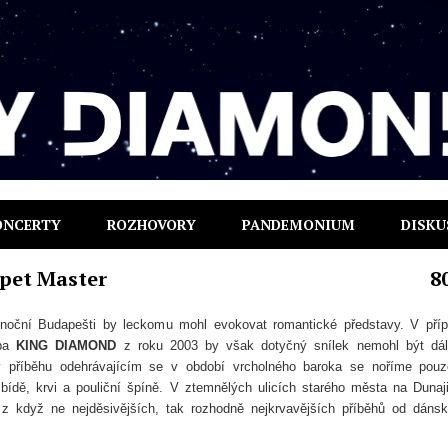
ONCERTY
ROZHOVORY
PANDEMONIUM
DISKU
pet Master
8
noční Budapešti by leckomu mohl evokovat romantické představy. V pří
lba
KING DIAMOND
z roku 2003 by však dotyčný snílek nemohl být dá
v příběhu odehrávajícím se v období vrcholného baroka se noříme pou
bídě, krvi a pouliční špíně. V ztemnělých ulicích starého města na Dunaj
 z když ne nejděsivějších, tak rozhodně nejkrvavějších příběhů od dáns