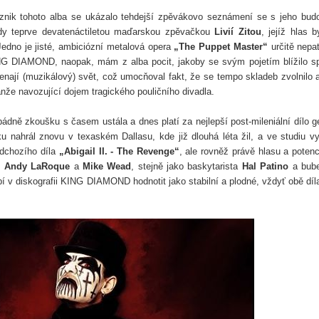
znik tohoto alba se ukázalo tehdejší zpěvákovo seznámení se s jeho bud
dy teprve devatenáctiletou maďarskou zpěvačkou
Livií Zitou
, jejíž hlas b
Jedno je jisté, ambiciózní metalová opera
„The Puppet Master“
určitě nepat
NG DIAMOND, naopak, mám z alba pocit, jakoby se svým pojetím blížilo s
nají (muzikálový) svět, což umocňoval fakt, že se tempo skladeb zvolnilo 
nže navozující dojem tragického pouličního divadla.
dně zkoušku s časem ustála a dnes platí za nejlepší post-mileniální dílo g
 nahrál znovu v texaském Dallasu, kde již dlouhá léta žil, a ve studiu vy
edchozího díla
„Abigail II. - The Revenge“
, ale rovněž právě hlasu a potenc
é
Andy LaRoque
a
Mike Wead
, stejně jako baskytarista
Hal Patino
a bube
bí v diskografii KING DIAMOND hodnotit jako stabilní a plodné, vždyť obě díl