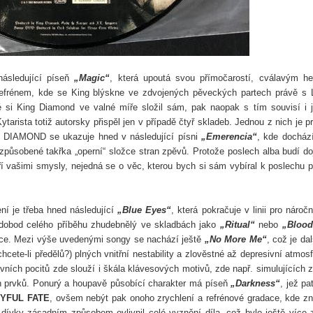
následující píseň
„Magic“
, která upoutá svou přímočarostí, cválavým h
refrénem, kde se King blýskne ve zdvojených pěveckých partech právě s L
ré si King Diamond ve valné míře složil sám, pak naopak s tím souvisí i j
arista totiž autorsky přispěl jen v případě čtyř skladeb. Jednou z nich je p
G DIAMOND se ukazuje hned v následující písni
„Emerencia“
, kde docház
způsobené takřka „operní“ složce stran zpěvů. Protože poslech alba budí d
í vašimi smysly, nejedná se o věc, kterou bych si sám vybíral k poslechu př
ní je třeba hned následující
„Blue Eyes“
, která pokračuje v linii pro náročn
ředobod celého příběhu zhudebnělý ve skladbách jako
„Ritual“
nebo
„Blood
ace.
Mezi výše uvedenými songy se nachází ještě
„No More Me“
, což je dal
cete-li předělů?) plných vnitřní nestability a zlověstné až depresivní atmosf
vních pocitů zde slouží i škála klávesových motivů, zde např. simulujících 
h prvků.
Ponurý a houpavě působící charakter má píseň
„Darkness“
, jež pa
YFUL FATE
, ovšem nebýt pak onoho zrychlení a refrénové gradace, kde z
o dívky zásadním způsobem ovlivnil celé vyznění díla, což bylo ještě více 