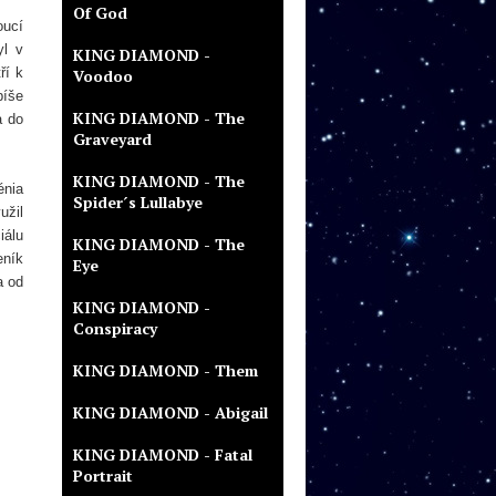
Of God
oucí
yl v
KING DIAMOND -
ří k
Voodoo
píše
KING DIAMOND - The
a do
Graveyard
KING DIAMOND - The
énia
Spider´s Lullabye
užil
iálu
KING DIAMOND - The
ník
Eye
a od
KING DIAMOND -
Conspiracy
KING DIAMOND - Them
KING DIAMOND - Abigail
KING DIAMOND - Fatal
Portrait