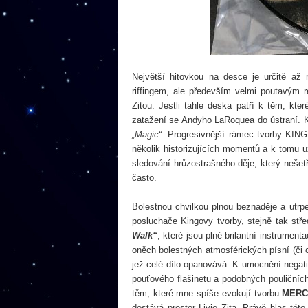
Největší hitovkou na desce je určitě až 
riffingem, ale především velmi poutavým 
Zitou. Jestli tahle deska patří k těm, kte
zatažení se Andyho LaRoquea do ústraní. Kyt
„Magic“
. Progresivnější rámec tvorby KIN
několik historizujících momentů a k tomu u
sledování hrůzostrašného děje, který nešetř
často.
Bolestnou chvilkou plnou beznaděje a utrpe
posluchače Kingovy tvorby, stejně tak st
Walk“
, které jsou plné brilantní instrument
oněch bolestných atmosférických písní (či ch
jež celé dílo opanovává. K umocnění negati
pouťového flašinetu a podobných pouličníc
těm, které mne spíše evokují tvorbu
MERC
dostává prostor Livie Zita. Právě hlas tét