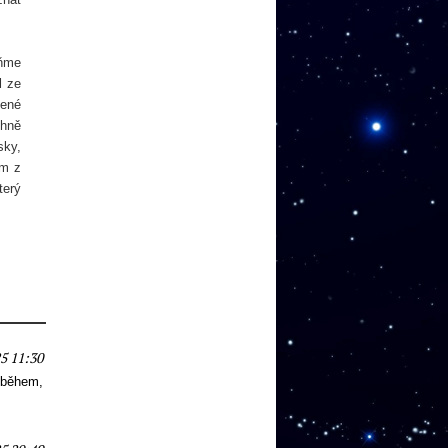
eňme
l ze
lené
chně
sky,
em z
terý
5 11:30
íběhem,