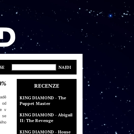
SE
0%
RECENZE
padě
KING DIAMOND - The
Puppet Master
l od
ze v
KING DIAMOND - Abigail
i se
II: The Revenge
kého
KING DIAMOND - House