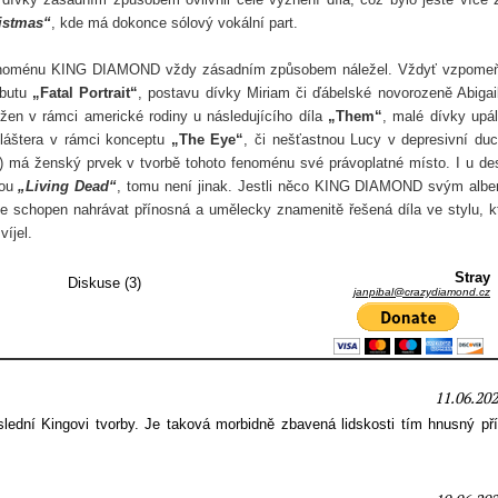
istmas“
, kde má dokonce sólový vokální part.
 fenoménu KING DIAMOND vždy zásadním způsobem náležel. Vždyť vzpom
ebutu
„Fatal Portrait“
, postavu dívky Miriam či ďábelské novorozeně Abigai
 žen v rámci americké rodiny u následujícího díla
„Them“
, malé dívky upá
kláštera v rámci konceptu
„The Eye“
, či nešťastnou Lucy v depresivní du
) má ženský prvek v tvorbě tohoto fenoménu své právoplatné místo. I u de
rou
„Living Dead“
, tomu není jinak. Jestli něco KING DIAMOND svým alb
 je schopen nahrávat přínosná a umělecky znamenitě řešená díla ve stylu, k
íjel.
Stray
Diskuse (3)
janpibal@crazydiamond.cz
11.06.202
lední Kingovi tvorby. Je taková morbidně zbavená lidskosti tím hnusný př