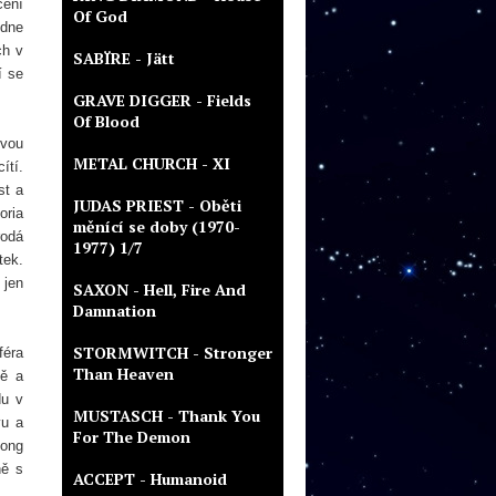
cení
Of God
odne
ch v
SABÏRE - Jätt
í se
GRAVE DIGGER - Fields
Of Blood
svou
METAL CHURCH - XI
ítí.
st a
JUDAS PRIEST - Oběti
oria
měnící se doby (1970-
rodá
1977) 1/7
tek.
 jen
SAXON - Hell, Fire And
Damnation
STORMWITCH - Stronger
féra
Than Heaven
tě a
du v
MUSTASCH - Thank You
vu a
For The Demon
Song
ně s
ACCEPT - Humanoid