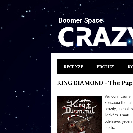
Boomer Space
RECENZE
PROFILY
K
KING DIAMOND - The Pup
Vánoční čas v 
koncepčního a
pravdy, neboť 
lidském zmaru, 
odehrává jeden
mistra.