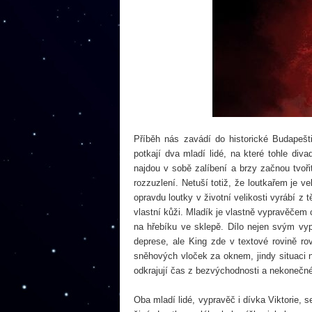
Příběh nás zavádí do historické Budapešti
potkají dva mladí lidé, na které tohle div
najdou v sobě zalíbení a brzy začnou tvořit
rozzuzlení. Netuší totiž, že loutkařem je v
opravdu loutky v životní velikosti vyrábí z 
vlastní kůži. Mladík je vlastně vypravěčem 
na hřebíku ve sklepě. Dílo nejen svým v
deprese, ale King zde v textové rovině ro
sněhových vloček za oknem, jindy situaci 
odkrajují čas z bezvýchodnosti a nekonečné
Oba mladí lidé, vypravěč i dívka Viktorie, 