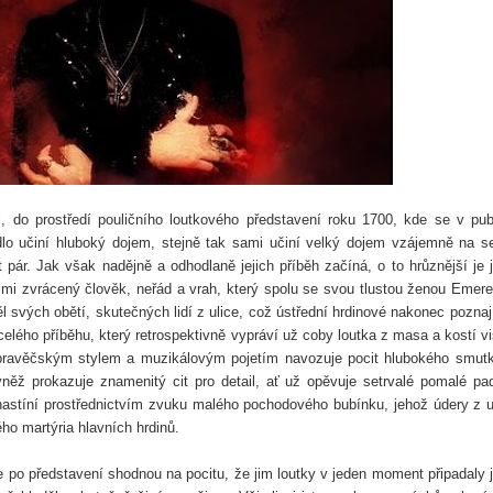
, do prostředí pouličního loutkového představení roku 1700, kde se v pub
adlo učiní hluboký dojem, stejně tak sami učiní velký dojem vzájemně na s
 pár. Jak však nadějně a odhodlaně jejich příběh začíná, o to hrůznější je 
elmi zvrácený člověk, neřád a vrah, který spolu se svou tlustou ženou Emere
těl svých obětí, skutečných lidí z ulice, což ústřední hrdinové nakonec poznaj
celého příběhu, který retrospektivně vypráví už coby loutka z masa a kostí vi
ypravěčským stylem a muzikálovým pojetím navozuje pocit hlubokého smut
vněž prokazuje znamenitý cit pro detail, ať už opěvuje setrvalé pomalé pa
nastíní prostřednictvím zvuku malého pochodového bubínku, jehož údery z u
ho martýria hlavních hrdinů.
se po představení shodnou na pocitu, že jim loutky v jeden moment připadaly 