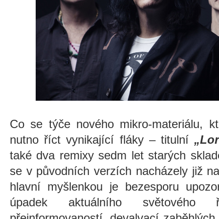
Co se týče nového mikro-materiálu, kt
nutno říct vynikající fláky – titulní
„Lo
také dva remixy sedm let starých skla
se v původních verzích nacházely již n
hlavní myšlenkou je bezesporu upozo
úpadek aktuálního světového řá
přeinformovaností, devalvací zaběhlých