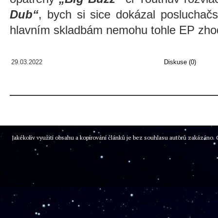
Dub“
, bych si sice dokázal posluchačs
hlavním skladbám nemohu tohle EP zhodn
29.03.2022
Diskuse (0)
Jakékoliv využití obsahu a kopírování článků je bez souhlasu autorů zakázán