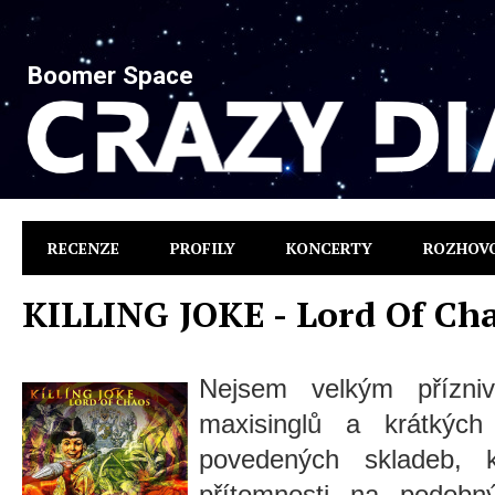
Boomer Space
RECENZE
PROFILY
KONCERTY
ROZHOV
KILLING JOKE - Lord Of Ch
Nejsem velkým přízn
maxisinglů a krátkých
povedených skladeb, 
přítomnosti na podobn