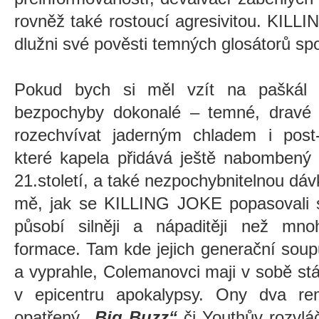
rovněž také rostoucí agresivitou. KILL
dlužni své pověsti temných glosátorů sp
Pokud bych si měl vzít na paškál 
bezpochyby dokonalé – temné, dravé 
rozechvívat jaderným chladem i post-
které kapela přidává ještě nabombený 
21.století, a také nezpochybnitelnou dá
mě, jak se KILLING JOKE popasovali
působí silněji a nápaditěji než mno
formace. Tam kde jejich generační soup
a vyprahle, Colemanovci maji v sobě stá
v epicentru apokalypsy.
Ony dva rem
opatřený
„Big Buzz“
či Youthův rozvlá