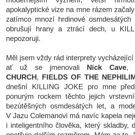
apokalyptické vize na mne rázem začaly 
zatímco mnozí hrdinové osmdesátých 
obrušují hrany a ztrácí dech, u KI
nepozoruji.
Měl jsem vždy rád interprety vycházející
ať už se jmenovali
Nick Cave
CHURCH
,
FIELDS OF THE NEPHILI
dnešní KILLING JOKE pro mne předst
ponurým rockem těchto jejich vrstevní
bezútěšných osmdesátých let, a moder
V Jazu Colemanovi má navíc kapela neje
i inteligentního člověka, který skladby,
opatřuje dalším rozměrem. Mám za to, ž