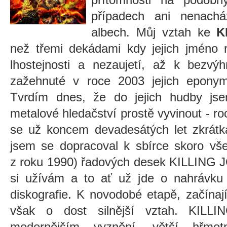
případech ani nenachá
albech. Můj vztah ke
K
než třemi dekádami kdy jejich jméno re
lhostejnosti a nezaujetí, až k bezvý
zažehnuté v roce 2003 jejich epony
Tvrdím dnes, že do jejich hudby js
metalové hledačství prostě vyvinout - ro
se už koncem devadesátých let zkrátka
jsem se dopracoval k sbírce skoro vše
z roku 1990) řadových desek KILLING J
si užívám a to ať už jde o nahrávku z
diskografie. K novodobé etapě, začína
však o dost silnější vztah. KILL
modernějším vyznění, větší hřmotn