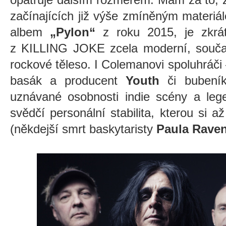
začínajících již výše zmíněným materiá
albem
„Pylon“
z roku 2015, je zkrát
z KILLING JOKE zcela moderní, souč
rockové těleso. I Colemanovi spoluhráči 
basák a producent
Youth
či buben
uznávané osobnosti indie scény a le
svědčí personální stabilita, kterou si a
(někdejší smrt baskytaristy
Paula Rave