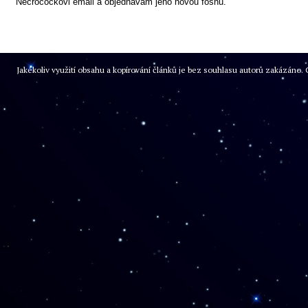
Necrocockovi email a objednávám jeho novou fošnu.
Jakékoliv využití obsahu a kopírování článků je bez souhlasu autorů zakázán