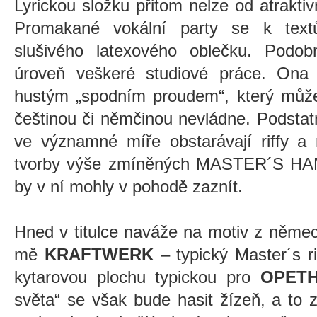
Lyrickou složku přitom nelze od atraktiv
Promakané vokální party se k textů
slušivého latexového oblečku. Podobn
úroveň veškeré studiové práce. Ona h
hustým „spodním proudem“, který může 
češtinou či němčinou nevládne. Podstat
ve významné míře obstarávají riffy a 
tvorby výše zmíněných MASTER´S HA
by v ní mohly v pohodě zaznít.
Hned v titulce naváže na motiv z němec
mě
KRAFTWERK
– typický Master´s ri
kytarovou plochu typickou pro
OPET
světa“ se však bude hasit žízeň, a to 