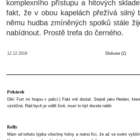
komplexního přístupu a hitových sklad
fakt, že v obou kapelách přežívá silný 
němu hudba zmíněných spolků stále žij
nabídnout. Prostě trefa do černého.
12.12.2019
Diskuse (2)
Pekárek
Dík! Furt mi hrajou v palici:) Fakt mě dostal. Stejně jako Heiden, kte
výstižná. Rád bych je viděl živě, musí to být docela nátěr.
Kelly
Mám od tohoto týpka všechny fošny a nutno říci, že až ve svém vyšším