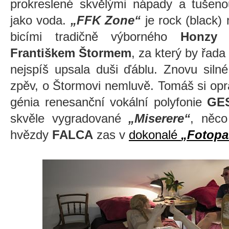
prokreslené skvělými nápady a tušeno
jako voda.
„FFK Zone“
je rock (black)
bicími tradičně výborného
Honzy 
Františkem Štormem
, za který by řad
nejspíš upsala duši ďáblu. Znovu siln
zpěv, o Štormovi nemluvě. Tomáš si opr
génia renesanční vokální polyfonie
GE
skvěle vygradované
„Miserere“
, něco
hvězdy
FALCA
zas v
dokonalé
„Fotopa