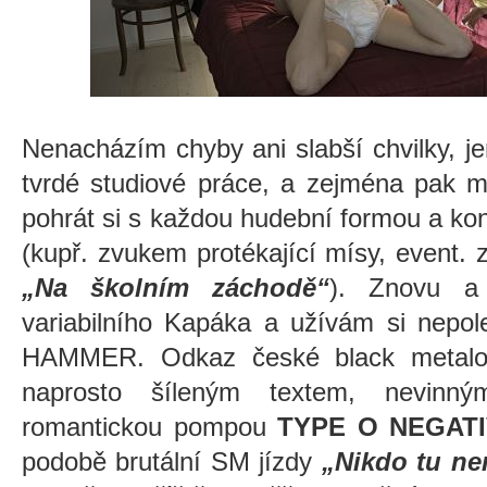
Nenacházím chyby ani slabší chvilky, je
tvrdé studiové práce, a zejména pak 
pohrát si s každou hudební formou a ko
(kupř. zvukem protékající mísy, event.
„Na školním záchodě“
). Znovu a
variabilního Kapáka a užívám si nepo
HAMMER. Odkaz české black metalov
naprosto šíleným textem, nevinn
romantickou pompou
TYPE O NEGATI
podobě brutální SM jízdy
„Nikdo tu ne