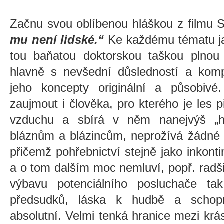
Začnu svou oblíbenou hláškou z filmu 
mu není lidské.“
Ke každému tématu ja
tou baňatou doktorskou taškou plnou 
hlavně s nevšední důsledností a komp
jeho koncepty originální a působiv
zaujmout i člověka, pro kterého je les
vzduchu a sbírá v něm nanejvýš „h
bláznům a blázincům, neprožívá žádné p
přičemž pohřebnictví stejně jako inkonti
a o tom dalším moc nemluví, popř. radši
výbavu potenciálního posluchače ta
předsudků, láska k hudbě a schopn
absolutní. Velmi tenká hranice mezi k