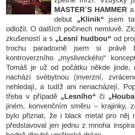
MASTER´S HAMMER
a 
debut
„Klinik“
jsem ta
odložil. O dalších počinech nemluvě. Zlo
zkušeností a s
„Lesní hudbou“
od pro
trochu paradoxně jsem si právě 
kontroverzního „mysliveckého“ koncept
Tomáš je už od počátku někde jinde, 
nachází svébytnou (inverzní, zvrácen
nehledají, a tudíž ani nenacházejí. Pop
třeba v případě
„Lesního“
či
„Houba
jiném, konvenčním směru – krajinky, zá
bylo přiznat, že i black metal pro něj
představoval jen jednu z mnoha inspira
hodně dlouhé umělecké dráze.