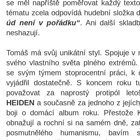
se měl napříště poměřovat každý texto
tématu zcela odpovídá hudební složka
úd není v pořádku“
. Ani další skla
neshazují.
Tomáš má svůj unikátní styl. Spojuje v
svého vlastního světa plného extrémů.
se svým týmem stoprocentní práci, k 
vyjádřil dostatečně. S koncem roku 
považovat za naprostý protipól leto
HEIDEN
a současně za jednoho z jejích
boji o domácí album roku. Přestože
obnažují a rochní si na samém dně, z
posmutnělého humanismu, bavím s