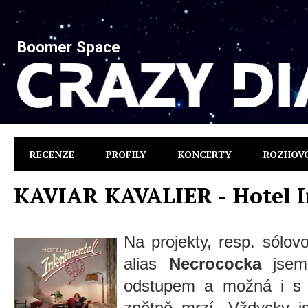
Boomer Space
RECENZE
PROFILY
KONCERTY
ROZHOV
KAVIAR KAVALIER - Hotel I
Na projekty, resp. sólov
alias
Necrococka
jsem 
odstupem a možná i s 
zpětně mrzí. Vždycky js