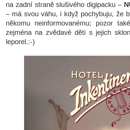
na zadní straně slušivého digipacku –
N
– má svou váhu, i když pochybuju, že b
někomu neinformovanému; pozor také
zejména na zvědavé děti s jejich sklo
leporel.:-)