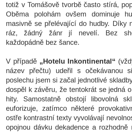
totiž v Tomášově tvorbě často stírá, po
Oběma polohám ovšem dominuje humo
masivně se přelévající do hudby. Díky
ráz, žádný žánr jí nevelí. Bez sh
každopádně bez šance.
V případě
„Hotelu Inkontinental“
(vžd
název přečtu) udeřil s očekávanou s
poslechu jsem si začal jednotlivé sklad
dospěl k závěru, že tentokrát se jedná 
hity. Samostatně obstojí libovolná sk
euforizuje, zatímco některé provokativ
ostře kontrastní texty vyvolávají nevoln
opojnou dávku dekadence a rozhodně n