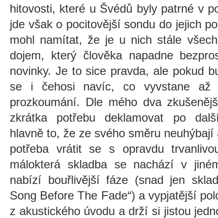
hitovosti, které u Švédů byly patrné v
jde však o pocitovější sondu do jejich
mohl namítat, že je u nich stále všech
dojem, který člověka napadne bezpros
novinky. Je to sice pravda, ale pokud bu
se i čehosi navíc, co vyvstane až
prozkoumání. Dle mého dva zkušeněj
zkrátka potřebu deklamovat po dalš
hlavně to, že ze svého směru neuhýbají a
potřeba vrátit se s opravdu trvanlivo
málokterá skladba se nachází v jin
nabízí bouřlivější fáze (snad jen skla
Song Before The Fade“) a vypjatější po
z akustického úvodu a drží si jistou jedn