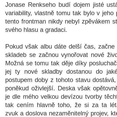
Jonase Renkseho budí dojem jisté ustá
variability, vlastně tomu tak bylo v jeh
tento frontman nikdy nebyl zpěvákem s
svého hlasu a gradaci.
Pokud však albu dáte delší čas, začne
skladeb se začnou vynořovat nové živo
Možná se tomu tak děje díky posluchačo
jej ty nové skladby dostanou do ja
postupem doby z tohoto stavu dostává,
poněkud oživlejší. Deska však opětovně
je dle mého velkou devízou tvorby těc
tak cením hlavně toho, že si za ta léta 
zvuk a doslova nezaměnitelný projev, kt