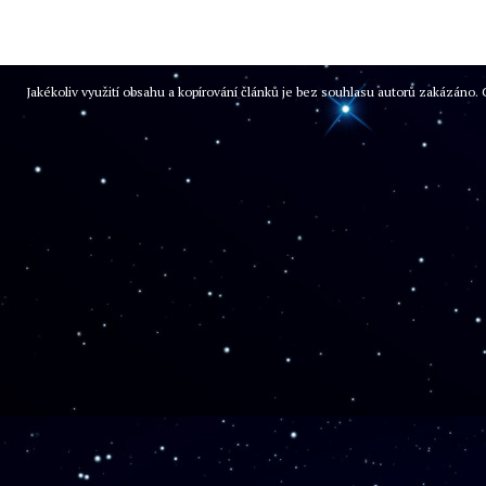
Jakékoliv využití obsahu a kopírování článků je bez souhlasu autorů zakázán