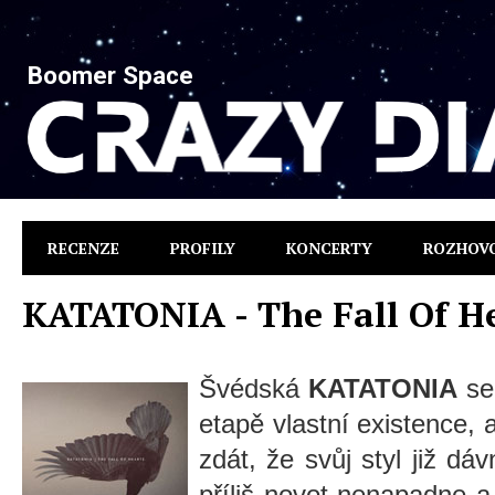
Boomer Space
RECENZE
PROFILY
KONCERTY
ROZHOV
KATATONIA - The Fall Of H
Švédská
KATATONIA
se
etapě vlastní existence,
zdát, že svůj styl již dá
příliš novot nenapadne a