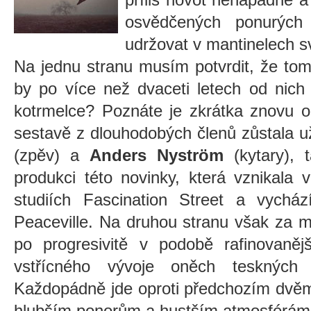
osvědčených ponurých
udržovat v mantinelech sv
Na jednu stranu musím potvrdit, že tom
by po více než dvaceti letech od nich 
kotrmelce? Poznáte je zkrátka znovu od
sestavě z dlouhodobých členů zůstala u
(zpěv) a
Anders Nyström
(kytary), 
produkci této novinky, která vznikala
studiích Fascination Street a vycház
Peaceville. Na druhou stranu však za m
po progresivitě v podobě rafinovaně
vstřícného vývoje oněch teskných 
Každopádně jde oproti předchozím dvěm
hlubším ponorům a hustším atmosférám