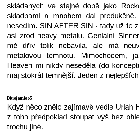
skládaných ve stejné době jako Rocka
skladbami a mnohem dál produkčně. 
nesedím. SIN AFTER SIN - tady už to za
asi zrod heavy metalu. Geniální Sinner
mě dřív tolik nebavila, ale má neuv
metalovou temnotu. Mimochodem, ja
Heaven mi nikdy neseděla (do konceptu 
maj stokrát temnější. Jeden z nejlepších
Bluejamie65
Když něco znělo zajímavě vedle Uriah 
z toho předpoklad stoupat výš bez ohle
trochu jiné.