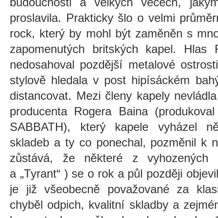
budoucnosti a velkých věcech, jakým
proslavila. Prakticky šlo o velmi prům
rock, který by mohl být zaměněn s mno
zapomenutých britských kapel. Hlas 
nedosahoval pozdější metalové ostrost
stylově hledala v post hipísáckém bah
distancovat. Mezi členy kapely nevládl
producenta Rogera Baina (produkova
SABBATH), který kapele vyházel něk
skladeb a ty co ponechal, pozměnil k 
zůstává, že některé z vyhozených
a
„Tyrant“
)
se o rok a půl později objevi
je již všeobecně považované za klas
chyběl odpich, kvalitní skladby a zej