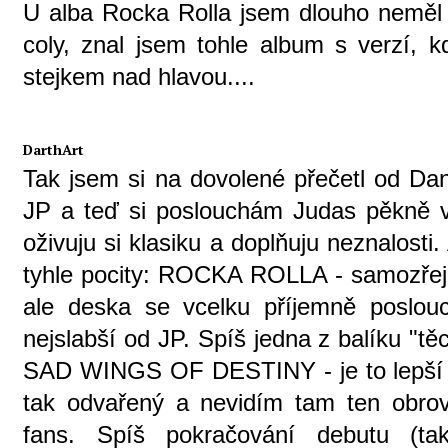
U alba Rocka Rolla jsem dlouho neměl t
coly, znal jsem tohle album s verzí, 
stejkem nad hlavou....
DarthArt
Tak jsem si na dovolené přečetl od Dani
JP a teď si poslouchám Judas pěkně 
oživuju si klasiku a doplňuju neznalost
tyhle pocity: ROCKA ROLLA - samozřejm
ale deska se vcelku příjemně poslou
nejslabší od JP. Spíš jedna z balíku "t
SAD WINGS OF DESTINY - je to lepší 
tak odvařený a nevidím tam ten obrovs
fans. Spíš pokračování debutu (ta