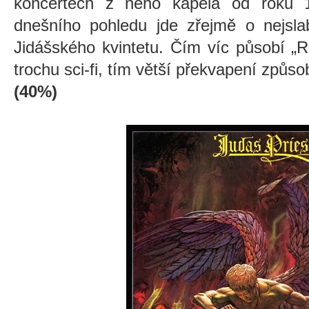
koncertech z něho kapela od roku 1
dnešního pohledu jde zřejmě o nejslab
Jidášského kvintetu. Čím víc působí „R
trochu sci-fi, tím větší překvapení způsob
(40%)