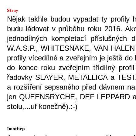
Stray
Nějak takhle budou vypadat ty profily 
budu ládovat v průběhu roku 2016. Ako
jednodílných kompletací příslušných d
W.A.S.P., WHITESNAKE, VAN HALEN
profily vícedílné a zveřejním je ještě do
do konce roku zveřejním třídílný pr
řadovky SLAYER, METALLICA a TESTA
a rozšíření sepsaného před dávnem n
jen QUEENSRYCHE, DEF LEPPARD a K
stolu,...uf konečně).:-)
Imothep