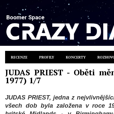
Boomer Space
RECENZE
PROFILY
KONCERTY
ROZHOV
JUDAS PRIEST - Oběti měn
1977) 1/7
JUDAS PRIEST, jedna z nejvlivnější
všech dob byla založena v roce 1
britské Midlands - v Birminghamu