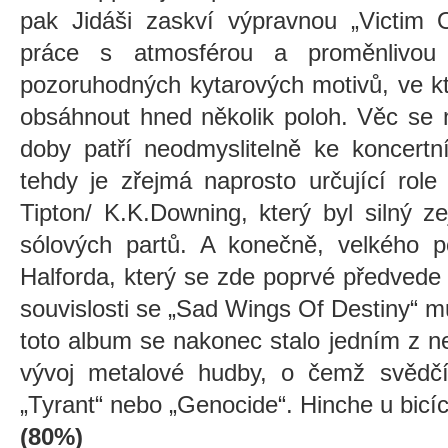
pak Jidáši zaskví výpravnou „Victim
práce s atmosférou a proměnlivou 
pozoruhodných kytarových motivů, ve 
obsáhnout hned několik poloh. Věc se n
doby patří neodmyslitelně ke koncert
tehdy je zřejmá naprosto určující rol
Tipton/ K.K.Downing, který byl silný z
sólových partů. A konečně, velkého p
Halforda, který se zde poprvé předvede 
souvislosti se „Sad Wings Of Destiny“ m
toto album se nakonec stalo jedním z nej
vývoj metalové hudby, o čemž svědčí
„Tyrant“ nebo „Genocide“. Hinche u bicíc
(80%)