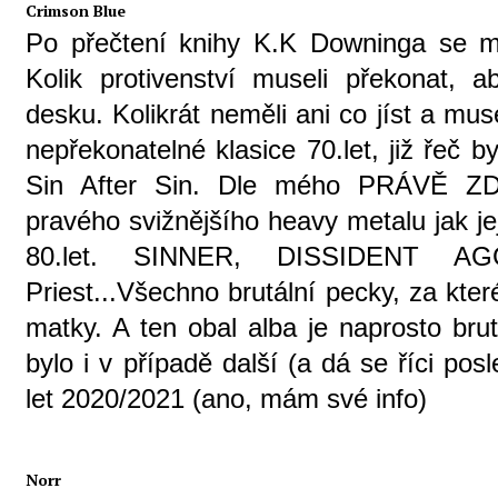
Crimson Blue
Po přečtení knihy K.K Downinga se m
Kolik protivenství museli překonat, a
desku. Kolikrát neměli ani co jíst a m
nepřekonatelné klasice 70.let, již řeč b
Sin After Sin. Dle mého PRÁVĚ ZDE
pravého svižnějšího heavy metalu jak je
80.let. SINNER, DISSIDENT A
Priest...Všechno brutální pecky, za kter
matky. A ten obal alba je naprosto br
bylo i v případě další (a dá se říci po
let 2020/2021 (ano, mám své info)
Norr