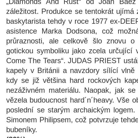
„Diamonds And Rust“ od Joan Baez c
záležitost. Produkce se tentokrát ujímá
baskytarista tehdy v roce 1977 ex-
asistence Marka Dodsona, což možná
průraznosti, ale celkově šlo znovu o 
gotickou symboliku jako zcela určující
Come The Tears“. JUDAS PRIEST ustálil
kapely v Británii a navzdory sílící vlně
kdy se již většina hard rockových kape
nezáživném materiálu. Naopak, jak se 
vězela budoucnost hard´n´heavy. Vše ob
poslední se starým archaickým logem.
Simonem Philipsem, což potvrzuje tehdej
bubeníky.