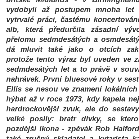
vydobyli až postupem mnoha let 
vytrvalé práci, častému koncertová
alb, která předurčila zásadní vý
přelomu sedmdesátých a osmdesátýc
dá mluvit také jako o otcích zakl
protože tento výraz byl uveden ve
sedmdesátých let a to právě v souvis
nahrávek. První bluesové roky v sest
Ellis se nesou ve znamení lokálních
hýbat až v roce 1973, kdy kapela ne
hardrockovější zvuk, ale do sestav
velké posily: bratr dívky, se kter
pozdější ikona - zpěvák Rob Halford 
také zručný skladatel a kytarista