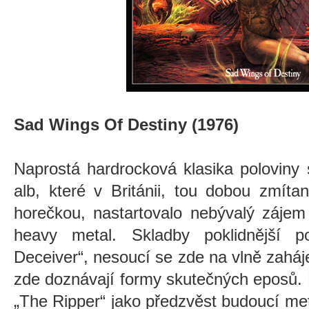
Sad Wings Of Destiny (1976)
Naprostá hardrocková klasika poloviny
alb, které v Británii, tou dobou zmí
horečkou, nastartovalo nebývalý zájem
heavy metal. Skladby poklidnější 
Deceiver“, nesoucí se zde na vlně zah
zde doznávají formy skutečných eposů. 
„The Ripper“ jako předzvěst budoucí me