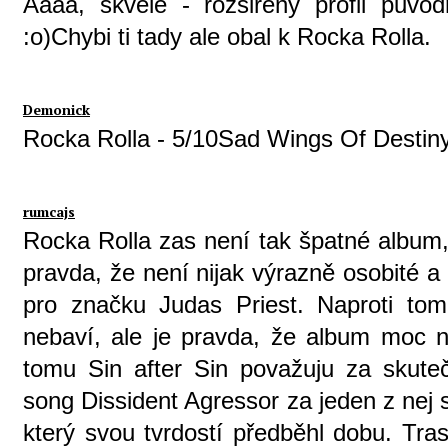
Aaaa, skvele - rozsireny profil puvo
:o)Chybi ti tady ale obal k Rocka Rolla.
Demonick
Rocka Rolla - 5/10Sad Wings Of Destiny 
rumcajs
Rocka Rolla zas není tak špatné album,
pravda, že není nijak výrazně osobité a
pro značku Judas Priest. Naproti t
nebaví, ale je pravda, že album moc
tomu Sin after Sin považuju za skut
song Dissident Agressor za jeden z nej
který svou tvrdostí předběhl dobu. Tra