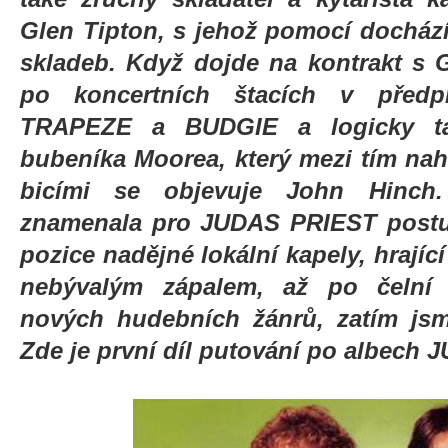
Glen Tipton, s jehož pomocí docház
skladeb. Když dojde na kontrakt s 
po koncertních štacích v předp
TRAPEZE a BUDGIE a logicky t
bubeníka Moorea, který mezi tím nahra
bicími se objevuje John Hinc
znamenala pro JUDAS PRIEST postup
pozice nadějné lokální kapely, hrajíc
nebývalým zápalem, až po čelní 
nových hudebních žánrů, zatím jsm
Zde je první díl putování po albech