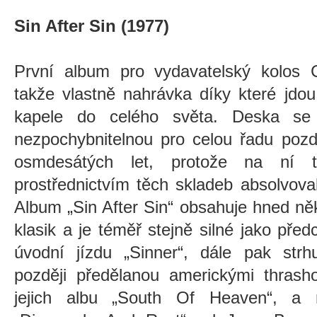
Sin After Sin (1977)
První album pro vydavatelský kolos 
takže vlastně nahrávka díky které jdo
kapele do celého světa. Deska se 
nezpochybnitelnou pro celou řadu pozd
osmdesátých let, protože na ní te
prostřednictvím těch skladeb absolvova
Album „Sin After Sin“ obsahuje hned ně
klasik a je téměř stejně silné jako př
úvodní jízdu „Sinner“, dále pak strhu
později předělanou americkými thras
jejich albu
„South Of Heaven“
, a 