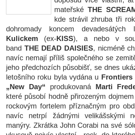
mateřské
THE SCREA
kde strávil zhruba tři rok
dohromady koncem devadesátých 
Kulickem
(ex-
KISS
), a nebo v souč
band
THE DEAD DAISIES
, nicméně chu
navíc nemají příliš společného se zem
jeho předchozích působišť, se dnes ukáza
letošního roku byla vydána u
Frontiers
„New Day“
produkovaná
Marti Fred
které působí hodně přirozeným dojmem 
rockovým fortelem příznačným pro obdo
navíc netrpí žádnými velikášskými 
manýry. Zkrátka John Corabi na své sól
vkusově nejvíc vlastní - rock, do kteréh