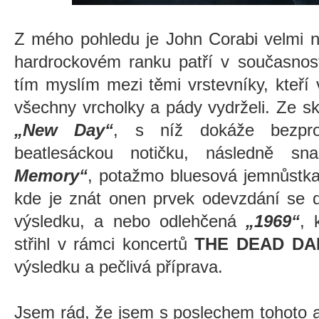
Z mého pohledu je John Corabi velmi
hardrockovém ranku patří v současnost
tím myslím mezi těmi vrstevníky, kteří 
všechny vrcholky a pády vydrželi. Ze skl
„New Day“
, s níž dokáže bezpro
beatlesáckou notičku, následně s
Memory“
,
potažmo
bluesová jemnůstk
kde je znát onen prvek odevzdání se 
výsledku, a nebo odlehčená
„1969“
, 
střihl v rámci koncertů
THE DEAD DAI
výsledku a pečlivá příprava.
Jsem rád, že jsem s poslechem tohoto a