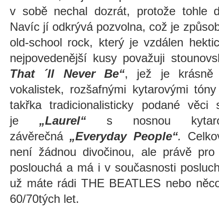
v sobě nechal dozrát, protože tohle d
Navíc jí odkrývá pozvolna, což je způsob
old-school rock, který je vzdálen hekt
nejpovedenější kusy považuji stounov
That ´ll Never Be“
, jež je krásně
vokalistek, rozšafnými kytarovými tó
takřka tradicionalisticky podané věci 
je
„Laurel“
s nosnou kytar
závěrečná
„Everyday People“
.
Celko
není žádnou divočinou, ale právě pro 
poslouchá a má i v současnosti posluc
už máte rádi THE BEATLES nebo něco
60/70tých let.