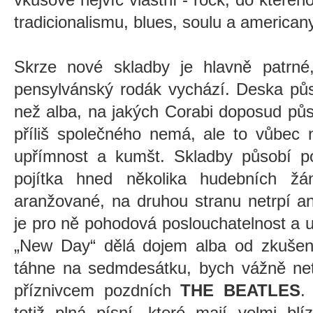
tradicionalismu, blues, soulu a americany
Skrze nové skladby je hlavně patrné,
pensylvánský rodák vychází. Deska půs
než alba, na jakých Corabi doposud půs
příliš společného nemá, ale to vůbec n
upřímnost a kumšt. Skladby působí po
pojítka hned několika hudebních žá
aranžované, na druhou stranu netrpí an
je pro ně pohodová poslouchatelnost a 
„New Day“ dělá dojem alba od zkušen
táhne na sedmdesátku, bych vážně neti
příznivcem pozdních
THE BEATLES
.
totiž plná písní, které mají velmi bl