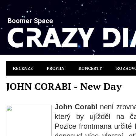
Boomer Space
RECENZE
PROFILY
KONCERTY
ROZHOV
JOHN CORABI - New Day
John Corabi
není zrovn
který by ujížděl na ča
Pozice frontmana určité
doposud více vlastní, a