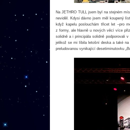
Na JETHRO TULL jsem byl na stejném místě
neviděl. Kdysi dávno jsem měl koupený líst
když kapelu poslouchám třicet let –pro 
z formy, ale hlavně u nových věcí více při
solidně a i principála solidně podporovali
jelikož se mi líbila letošní deska a také 
preludovanou vynikající desetiminutovku
„B