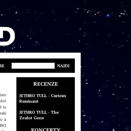
SE
RECENZE
 tam
JETHRO TULL - Curious
Ruminant
ešní
ě to
JETHRO TULL - The
ralé
Zealot Gene
ru a
THRO
KONCERTY