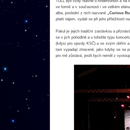
TULL byli vždy hlavně o Andersonovi a na 
ve formě a v současnosti i ve velkém elánu
alba, poslední z nich nazvané
„Curious Ru
platit nájem, vydali se při jeho příležitosti n
Pakul je jejich tradiční zastávkou a přizn
se v jich pohodlně a u tohohle typu koncer
(kdysi pro sjezdy KSČ) a se svým obřím a
tam vypadají ztraceně, jako kdyby se na pa
pro mě zůstává, jestli bych neměl z vystoupe