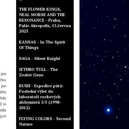
THE FLOWER KINGS,
NEAL MORSE AND THE
RESONANCE - Praha,
Palác Akropolis, 13.června
2025
KANSAS - In The Spirit
Of Things
SAGA - Silent Knight
JETHRO TULL - The
 pro
Zealot Gene
éčku
RUSH - Expedice pátá:
 jen
Poslední výlet do
vého
laboratoří rockových
lidu
alchymistů 5/5 (1998-
ž si
2012)
edla
ných
FLYING COLORS - Second
Nature