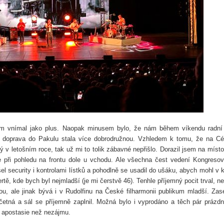
sem vnímal jako plus. Naopak minusem bylo, že nám během víkendu radní
e doprava do Pakulu stala více dobrodružnou. Vzhledem k tomu, že na C
ý v letošním roce, tak už mi to tolik zábavné nepřišlo. Dorazil jsem na místo
 při pohledu na frontu dole u vchodu. Ale všechna čest vedení Kongreso
el security i kontrolami lístků a pohodlně se usadil do ušáku, abych mohl v k
ě, kde bych byl nejmladší (je mi čerstvě 46). Tenhle příjemný pocit trval, ne
u, ale jinak bývá i v Rudolfinu na České filharmonii publikum mladší. Zas
očetná a sál se příjemně zaplnil. Možná bylo i vyprodáno a těch pár prázd
é apostasie než nezájmu.