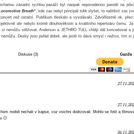
chanou zásadní rychlou pasáží byl naopak nepovedenou parodií na pův
Locomotive Breath“
, kde zas nebyl principál tolik slyšet, to naštěstí zas zv
oncert než ostatní. Publikum tleskalo a vyvolávalo. Zdvořilostně ok, přeci
jektivně ale nebylo kromě dlouhověkosti a kvalitního repertoáru čemu. Já
že si nemůžu stěžovat. Anderson a JETHRO TULL chtějí dál koncertovat a j
e nemůžu. Desky jsou pořád dobré, ale jestli to dává smysl i naživo, tím si j
Diskuse (3)
Gazďa
27.11.202
27.11.202
m mobili nechali v kapse, coz vsichni dodrzovali. Mohlo se fotit a filmova
u 🙂
26.11.202