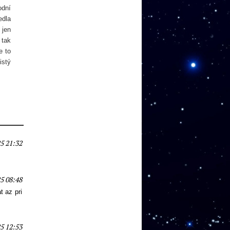
odní
edla
 jen
 tak
e to
istý
5 21:32
5 08:48
t az pri
5 12:53