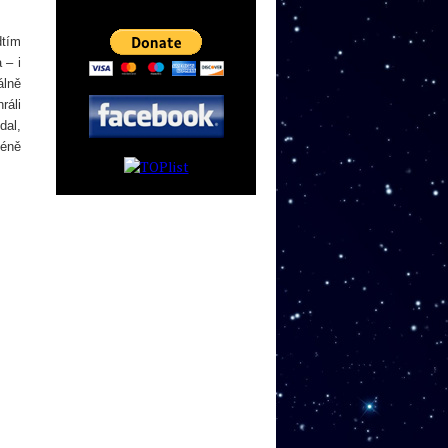
dtím
 – i
álně
ráli
dal,
éně