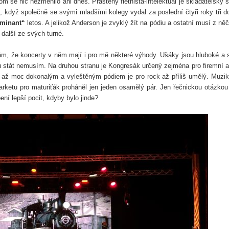
tom se nic nezměnilo ani dnes.
Praštěný flétnista-intelektuál je skladatelsky s
, když společně se svými mladšími kolegy vydal za poslední čtyři roky tři d
minant“
letos. A jelikož Anderson je zvyklý žít na pódiu a ostatní musí z ně
a další ze svých turné.
ávám, že koncerty v něm mají i pro mě některé výhody. Ušáky jsou hluboké a 
tu stát nemusím. Na druhou stranu je Kongresák určený zejména pro firemní 
 až moc dokonalým a vyleštěným pódiem je pro rock až příliš umělý. Muzik
rketu pro maturiťák proháněl jen jeden osamělý pár. Jen řečnickou otázkou
ní lepší pocit, kdyby bylo jinde?