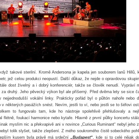
když takové sterilní. Kromě Andersona je kapela jen souborem Ianů Hillů, k
etr, jež celou produkci neopustí. Další důkaz, že nejde o opravdovou skup
le dost živelný a i dobrý konferenciér, takže se člověk nenudí. Vypráví 
oj za druhý. Jeho pěvecký výkon byl ale příšerný. Před dvěma lety se sice č
y nejjednodušší vokální linky. Prakticky pořád byl o půltón nahoře nebo d
v některých pasážích snést. Nevím, jestli to ví, nebo jestli se to šéfovi ost
Celkem to fungovalo tam, kde ho nástroje spolehlivě přehlušovaly a nej
l flétně, foukací harmonice nebo kytaře. Hlavně z první půlky koncertu stál
 jinak myslím nic a překvapivě ani v novince „Curious Ruminant“ nebyl jeho 
nebyl tolik slyšet, takže zlepšení. Z mého soukromého čistě sobeckého poh
jlepším kusem byla právě má srdeční
„Budapest“
, kde si to celé nějak d