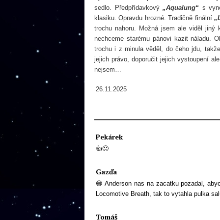
sedlo. Předpřídavkový
„Aqualung“
s vyne
klasiku. Opravdu hrozné. Tradičně finální
„
trochu nahoru. Možná jsem ale viděl jiný k
nechceme starému pánovi kazit náladu. Ob
trochu i z minula věděl, do čeho jdu, tak
jejich právo, doporučit jejich vystoupení al
nejsem…
26.11.2025
Pekárek
👍🙂
Gazďa
😁 Anderson nas na zacatku pozadal, abycho
Locomotive Breath, tak to vytahla pulka sal
Tomáš