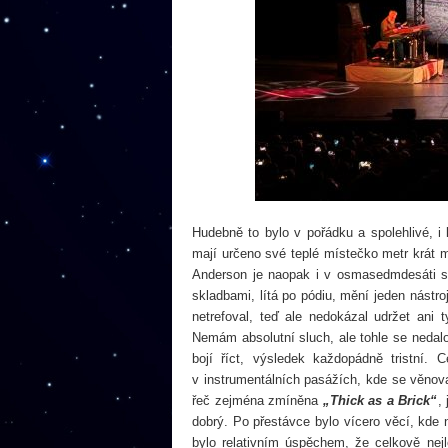
Hudebně to bylo v pořádku a spolehlivé, i 
mají určeno své teplé místečko metr krát m
Anderson je naopak i v osmasedmdesáti stá
skladbami, lítá po pódiu, mění jeden nástr
netrefoval, teď ale nedokázal udržet ani t
Nemám absolutní sluch, ale tohle se nedalo 
bojí říct, výsledek každopádně tristní. 
v instrumentálních pasážích, kde se věnova
řeč zejména zmíněna
„Thick as a Brick“
,
dobrý. Po přestávce bylo vícero věcí, kde 
bylo relativním úspěchem, že celkově ne