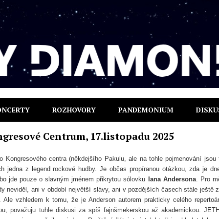
ONCERTY
ROZHOVORY
PANDEMONIUM
DISKU
gresové Centrum, 17.listopadu 2025
ho Kongresového centra (někdejšího Pakulu, ale na tohle pojmenování jsou
tech jedna z legend rockové hudby. Je občas propíranou otázkou, zda je dn
ebo jde pouze o slavným jménem přikrytou sólovku
Iana Andersona
. Pro m
y neviděl, ani v období největší slávy, ani v pozdějších časech stále ještě z
nu. Ale vzhledem k tomu, že je Anderson autorem prakticky celého repertoá
kou, považuju tuhle diskusi za spíš fajnšmekerskou až akademickou. JE