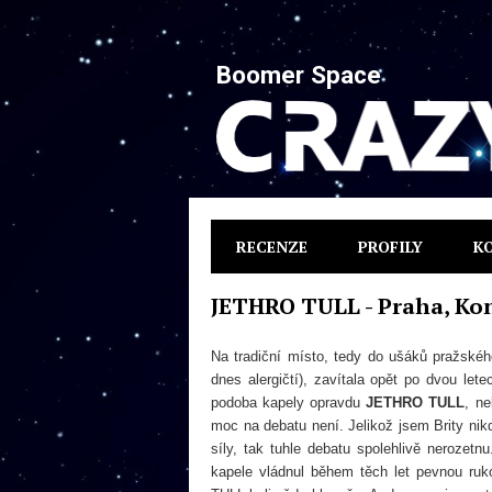
Boomer Space
RECENZE
PROFILY
K
JETHRO TULL - Praha, Kon
Na tradiční místo, tedy do ušáků pražské
dnes alergičtí), zavítala opět po dvou le
podoba kapely opravdu
JETHRO TULL
, n
moc na debatu není. Jelikož jsem Brity nikd
síly, tak tuhle debatu spolehlivě nerozet
kapele vládnul během těch let pevnou ru