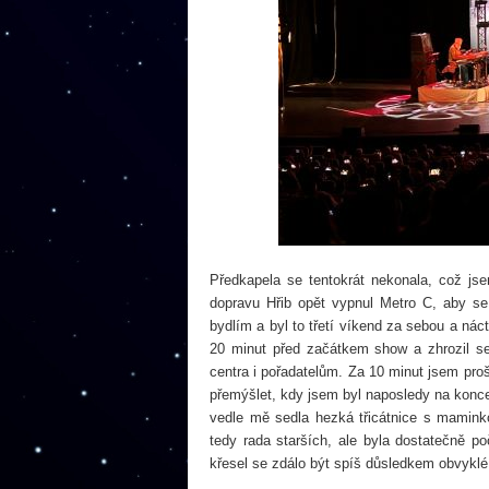
Předkapela se tentokrát nekonala, což j
dopravu Hřib opět vypnul Metro C, aby s
bydlím a byl to třetí víkend za sebou a náct
20 minut před začátkem show a zhrozil se
centra i pořadatelům. Za 10 minut jsem proš
přemýšlet, kdy jsem byl naposledy na koncert
vedle mě sedla hezká třicátnice s maminko
tedy rada starších, ale byla dostatečně p
křesel se zdálo být spíš důsledkem obvykl