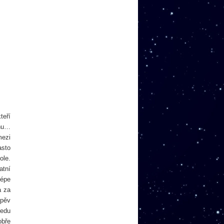
teří
inu…
mezi
asto
ole.
atní
lépe
a za
zpěv
ledu
obře