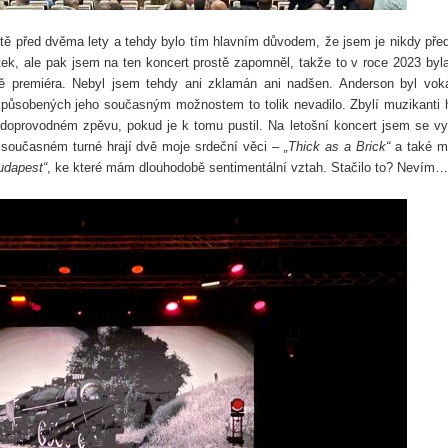
 před dvěma lety a tehdy bylo tím hlavním důvodem, že jsem je nikdy pře
ek, ale pak jsem na ten koncert prostě zapomněl, takže to v roce 2023 byla
mě premiéra. Nebyl jsem tehdy ani zklamán ani nadšen. Anderson byl vok
způsobených jeho současným možnostem to tolik nevadilo. Zbylí muzikanti h
 v doprovodném zpěvu, pokud je k tomu pustil. Na letošní koncert jsem se vy
na současném turné hrají dvě moje srdeční věci –
„Thick as a Brick“
a také m
udapest“
, ke které mám dlouhodobě sentimentální vztah. Stačilo to? Nevím…