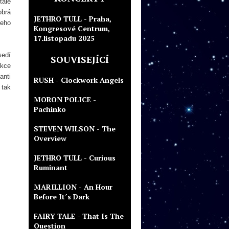
tále
obrá
JETHRO TULL - Praha,
čeho
Kongresové Centrum,
17.listopadu 2025
sedí
SOUVISEJÍCÍ
akce
anti
RUSH - Clockwork Angels
 tak
MORON POLICE -
Pachinko
STEVEN WILSON - The
Overview
JETHRO TULL - Curious
Ruminant
MARILLION - An Hour
Before It´s Dark
FAIRY TALE - That Is The
Question