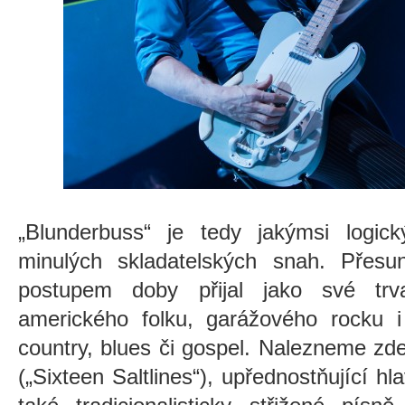
„Blunderbuss“ je tedy jakýmsi logi
minulých skladatelských snah. Přesun
postupem doby přijal jako své trva
amerického folku, garážového rocku i
country, blues či gospel. Nalezneme zd
(„Sixteen Saltlines“), upřednostňující hl