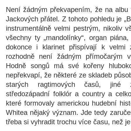
Není žádným překvapením, že na albu v
Jackových přátel. Z tohoto pohledu je „
instrumentálně velmi pestrým, nikoliv 
všechny ty „mandolínky“, organ piána,
dokonce i klarinet přispívají k velmi
rozhodně není žádným přímočarým vý
Hodně songů má své kořeny hluboko 
nepřekvapí, že některé ze skladeb půso
starých ragtimových časů, jiné 
středozápadní folklór a country a celk
které formovaly americkou hudební hist
Whitea nějaký význam. Jde tedy zaručen
třeba si vyhradit trochu více času, než j