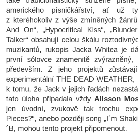
také tradicionalisticky střižené písn
amerického písničkářství, ať už t
z kteréhokoliv z výše zmíněných žánr
And On“, „Hypocritical Kiss“, „Blund
Talker“ obsahují celou škálu roztodivný
muzikantů, rukopis Jacka Whitea je d
první sólovce znamenitě zvýrazněný, 
především. Z jeho projektů zůstávaj
experimentální THE DEAD WEATHER, což
k tomu, že Jack v jejich řadách nezastáv
tato úloha připadala vždy
Alisson Mos
jen úvodní, zvukově tak trochu expe
Pieces?“, anebo později song „I´m Shak
´B, mohou tento projekt připomenout.