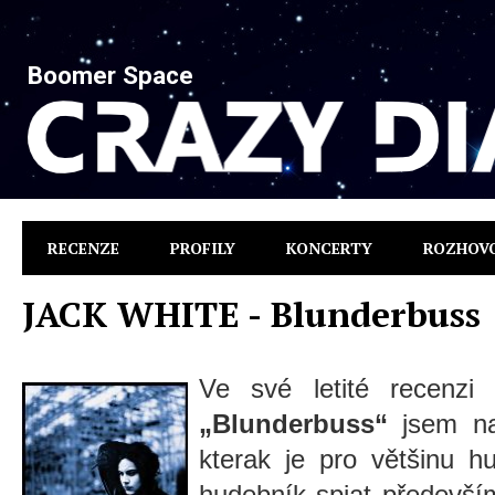
Boomer Space
RECENZE
PROFILY
KONCERTY
ROZHOV
JACK WHITE - Blunderbuss
Ve své letité recenzi
„Blunderbuss“
jsem na
kterak je pro většinu h
hudebník spjat předevš