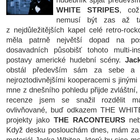
WHITE STRIPES
, co
nemusí být zas až t
z nejdůležitějších kapel celé retro-ro
měla patrně největší dopad na p
dosavadních působišť tohoto multi-in
postavy americké hudební scény.
Jac
obstál především sám za sebe a 
nejroztodivnějšími kooperacemi s jiný
mne z dnešního pohledu přijde zvláštní,
recenze jsem se snažil rozdělit m
ovlivňované, buď odkazem THE WHIT
projekty jako
THE RACONTEURS
ne
Když desku poslouchám dnes, mám za to
materiál Jacka Whitea, který by sice mo