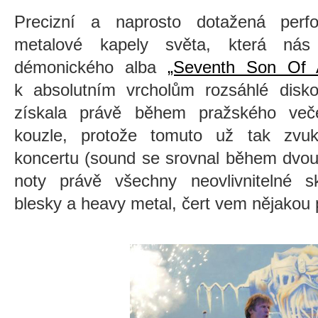
Precizní a naprosto dotažená perfo
metalové kapely světa, která nás
démonického alba
„Seventh Son Of 
k absolutním vrcholům rozsáhlé dis
získala právě během pražského več
kouzle, protože tomuto už tak zvu
koncertu (sound se srovnal během dvou
noty právě všechny neovlivnitelné sk
blesky a heavy metal, čert vem nějakou 