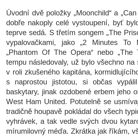
Úvodní dvě položky „Moonchild“ a „Can
dobře nakoply celé vystoupení, byť byl
teprve sedá. S třetím songem „The Pris
vypalovačkami, jako „2 Minutes To M
„Phantom Of The Opera“ nebo „The T
tempu následovaly, už bylo všechno na
v roli zkušeného kapitána, kormidlující
s naprostou jistotou, si občas vypál
baskytary, jinak ozdobené erbem jeho o
West Ham United. Potutelně se usmíva
tradičně houpavě pokládal do všech typ
vyhrávek, a tak vedle svých dvou kyta
mírumilovný méďa. Zkrátka jak říkám, v