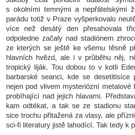
s okolními temnými a nepřátelskými ž
parádu totiž v Praze vyšperkovalo neutě
více než desátý den přesahovala tř
odpoledne začaly nad stadiónem zhroc
ze kterých se ještě ke všemu těsně 
hlavních hvězd, ale i v průběhu něj, ně
tropický liják. Tou dobou to v kotli E
barbarské seanci, kde se desetitisíce
nejen pod vlivem mysteriózní metalové h
probíhající nad jejich hlavami. Předst
kam odtékat, a tak se ze stadionu st
sice trochu přitažená za vlasy, ale příz
sci-fi literatury jistě lahodící. Tak tedy k 