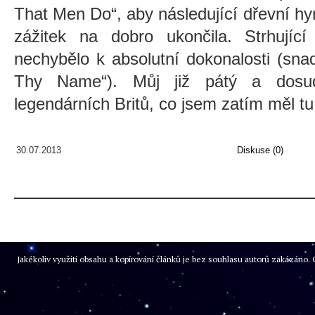
That Men Do“, aby následující dřevní h
zážitek na dobro ukončila. Strhujíc
nechybělo k absolutní dokonalosti (sn
Thy Name“). Můj již pátý a dosud 
legendárních Britů, co jsem zatím měl tu 
30.07.2013
Diskuse (0)
Jakékoliv využití obsahu a kopírování článků je bez souhlasu autorů zakázán