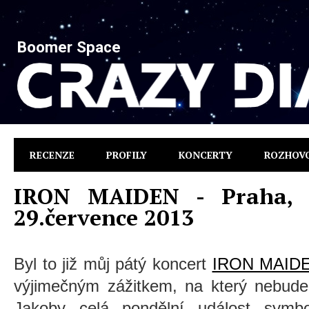
Boomer Space
RECENZE
PROFILY
KONCERTY
ROZHOV
IRON MAIDEN - Praha, 
29.července 2013
Byl to již můj pátý koncert
IRON MAID
výjimečným zážitkem, na který nebud
Jakoby celá pondělní událost symbo