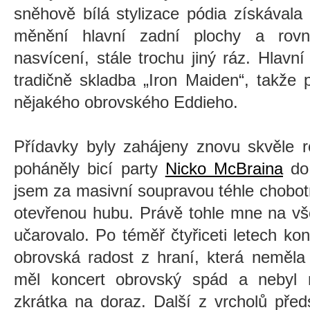
sněhově bílá stylizace pódia získávala
měnění hlavní zadní plochy a rovn
nasvícení, stále trochu jiný ráz. Hlavní
tradičně skladba „Iron Maiden“, takže 
nějakého obrovského Eddieho.
Přídavky byly zahájeny znovu skvěle r
poháněly bicí party
Nicko McBraina
do 
jsem za masivní soupravou téhle chobotn
otevřenou hubu. Právě tohle mne na 
učarovalo. Po téměř čtyřiceti letech kon
obrovská radost z hraní, která neměla 
měl koncert obrovský spád a nebyl 
zkrátka na doraz. Další z vrcholů před