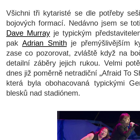
Všichni tři kytaristé se dle potřeby seš
bojových formací. Nedávno jsem se tot
Dave Murray
je typickým představitele
pak
Adrian Smith
je přemýšlivějším ky
zase co pozorovat, zvláště když na bo
detailní záběry jejich rukou. Velmi pot
dnes již poměrně netradiční „Afraid To S
která byla obohacovaná typickými Ge
blesků nad stadiónem.