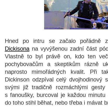
Hned po intru se začalo pořádně 
Dickisona
na vyvýšenou zadní část pódi
Vlastně to byl právě on, kdo ten ve
pochybovačům a skeptikům rázně uk
naprosto mimořádných kvalit. Při ta
Dickinson odzpíval celý dvojhodinový 
svými již tradičně rozmáchlými gesty
s fanoušky, burcoval je každou minutu 
do toho stihl běhat, nebo třeba i mávat b