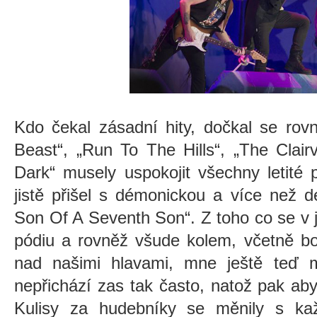
Kdo čekal zásadní hity, dočkal se ro
Beast“, „Run To The Hills“, „The Clai
Dark“ musely uspokojit všechny letité 
jistě přišel s démonickou a více než d
Son Of A Seventh Son“. Z toho co se v 
pódiu a rovněž všude kolem, včetně bo
nad našimi hlavami, mne ještě teď mr
nepřichází zas tak často, natož pak aby
Kulisy za hudebníky se měnily s ka