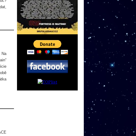
roč?
dat,
. Na
ain“
icie
sobě
átka
FACE