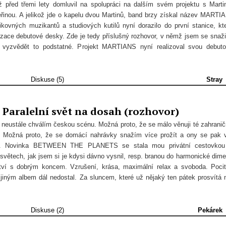
 před třemi lety domluvil na spolupráci na dalším svém projektu s Mart
inou. A jelikož jde o kapelu dvou Martinů, band brzy získal název MARTI
kovných muzikantů a studiových kutilů nyní dorazilo do první stanice, kt
lizace debutové desky. Zde je tedy příslušný rozhovor, v němž jsem se snaži
a vyzvědět to podstatné. Projekt MARTIANS nyní realizoval svou debut
Diskuse (5)
Stray
aralelní svět na dosah (rozhovor)
 neustále chválím českou scénu. Možná proto, že se málo věnuji té zahranič
d. Možná proto, že se domácí nahrávky snažím více prožít a ony se pak 
m. Novinka BETWEEN THE PLANETS se stala mou privátní cestovkou
ětech, jak jsem si je kdysi dávno vysnil, resp. branou do harmonické dim
ství s dobrým koncem. Vzrušení, krása, maximální relax a svoboda. Poci
 jiným albem dál nedostal. Za sluncem, které už nějaký ten pátek prosvítá
Diskuse (2)
Pekárek