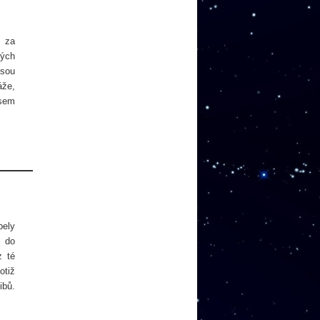
u za
vých
jsou
áže,
jsem
pely
l do
z té
otiž
ibů.