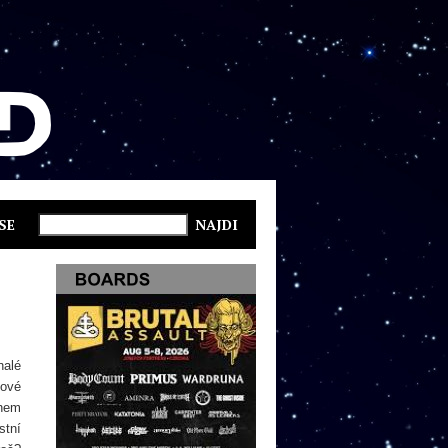
SE
nalé
kové
ěhem
stní