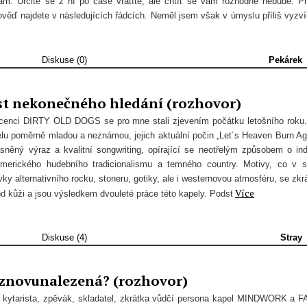
m. Určitě se z ní po čase vrátíte, ale chtít se vám rozhodně nebude. P
věď najdete v následujících řádcích. Neměl jsem však v úmyslu příliš vyzví
Diskuse (0)
Pekárek
t nekonečného hledání (rozhovor)
acenci DIRTY OLD DOGS se pro mne stali zjevením počátku letošního roku
pelu poměrně mladou a neznámou, jejich aktuální počin „Let´s Heaven Burn Ag
asněný výraz a kvalitní songwriting, opírající se neotřelým způsobem o ind
 amerického hudebního tradicionalismu a temného country. Motivy, co v 
ky alternativního rocku, stoneru, gotiky, ale i westernovou atmosféru, se zkr
Více
d kůži a jsou výsledkem dvouleté práce této kapely. Podst
Diskuse (4)
Stray
 znovunalezená? (rozhovor)
, kytarista, zpěvák, skladatel, zkrátka vůdčí persona kapel MINDWORK a 