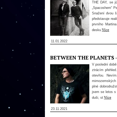
THE DAY, se již
„Spacoshem“ Peř
Snažení dvou ši
představuje rea
prvního Martin
Více
desku
11.01.2022
BETWEEN THE PLANETS - P
V poslední době
ztrácím přehle
otevřou. Neví
mimozemských sv
plné dobrodruž
jsem se letos s
Více
duši, st
23.11.2021