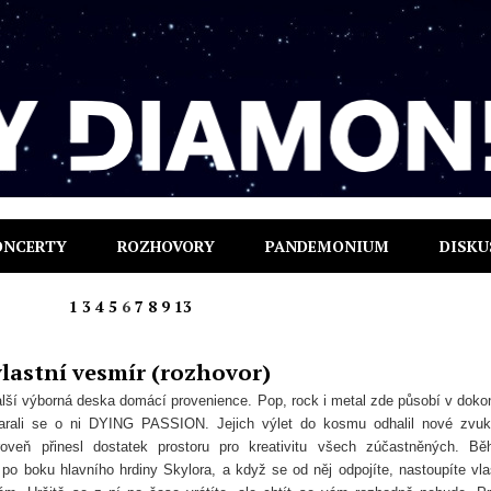
ONCERTY
ROZHOVORY
PANDEMONIUM
DISKU
1
3
4
5
6
7
8
9
13
vlastní vesmír (rozhovor)
další výborná deska domácí provenience. Pop, rock i metal zde působí v doko
arali se o ni DYING PASSION. Jejich výlet do kosmu odhalil nové zvu
oveň přinesl dostatek prostoru pro kreativitu všech zúčastněných. B
 po boku hlavního hrdiny Skylora, a když se od něj odpojíte, nastoupíte vla