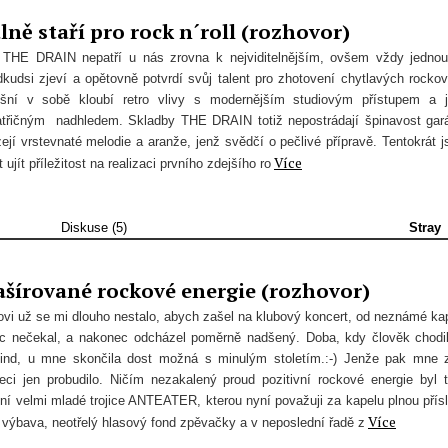
ně staří pro rock n´roll (rozhovor)
 THE DRAIN nepatří u nás zrovna k nejviditelnějším, ovšem vždy jedno
odkudsi zjeví a opětovně potvrdí svůj talent pro zhotovení chytlavých rocko
šní v sobě kloubí retro vlivy s modernějším studiovým přístupem a 
atřičným nadhledem. Skladby THE DRAIN totiž nepostrádají špinavost gar
ejí vrstevnaté melodie a aranže, jenž svědčí o pečlivé přípravě. Tentokrát 
Více
 ujít příležitost na realizaci prvního zdejšího ro
Diskuse (5)
Stray
šírované rockové energie (rozhovor)
kovi už se mi dlouho nestalo, abych zašel na klubový koncert, od neznámé ka
ic nečekal, a nakonec odcházel poměrně nadšený. Doba, kdy člověk chodi
blind, u mne skončila dost možná s minulým stoletím.:-) Jenže pak mne 
řeci jen probudilo. Ničím nezakalený proud pozitivní rockové energie byl t
ní velmi mladé trojice ANTEATER, kterou nyní považuji za kapelu plnou přísl
Více
 výbava, neotřelý hlasový fond zpěvačky a v neposlední řadě z