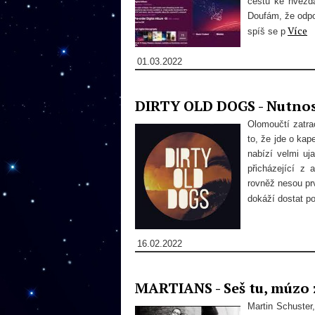
cestu ke hvězdá
Doufám, že odpo
Více
spíš se p
01.03.2022
DIRTY OLD DOGS - Nutnos
Olomoučtí zatr
to, že jde o ka
nabízí velmi uj
přicházející z
rovněž nesou prv
dokáží dostat po
16.02.2022
MARTIANS - Seš tu, múzo
Martin Schuster