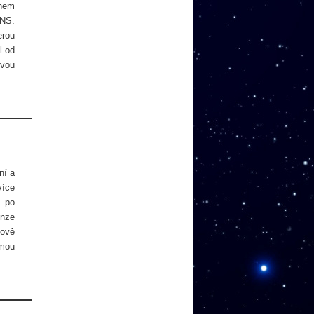
inem
ANS.
erou
l od
ovou
ní a
více
 po
enze
tově
 mou