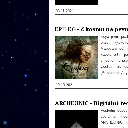
03.11.2021
EPILOG - Z kosmu na pevn
Když jsem psal
bližším vysvětle
Mapování techn
kapele, a tím p
v jednom „malé
Doufám, že do
„Providence Asy
19.10.2021
ARCHEONIC - Digitální t
Poslední dobou 
sociálních méd
ARCHEONIC, kte