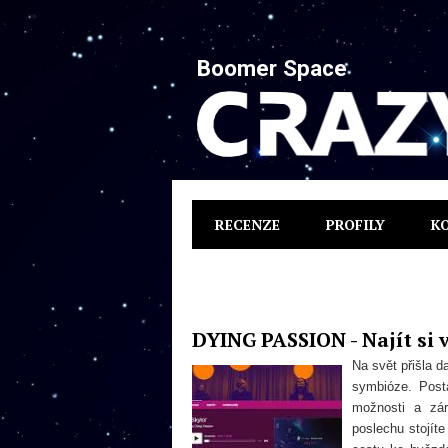
Boomer Space
RECENZE
PROFILY
K
DYING PASSION - Najít si 
Na svět přišla 
symbióze. Post
možnosti a zár
poslechu stojíte