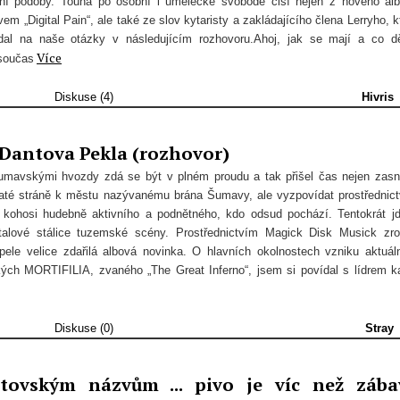
bní podoby. Touha po osobní i umělecké svobodě čiší nejen z nového al
m „Digital Pain“, ale také ze slov kytaristy a zakládajícího člena Lerryho, k
dal na naše otázky v následujícím rozhovoru.Ahoj, jak se mají a co dě
Více
součas
Diskuse (4)
Hivris
 Dantova Pekla (rozhovor)
šumavskými hvozdy zdá se být v plném proudu a tak přišel čas nejen zas
naté stráně k městu nazývanému brána Šumavy, ale vyzpovídat prostřednic
 kohosi hudebně aktivního a podnětného, kdo odsud pochází. Tentokrát j
talové stálice tuzemské scény. Prostřednictvím Magick Disk Musick zr
pele velice zdařilá albová novinka. O hlavních okolnostech vzniku aktuál
kých MORTIFILIA, zvaného „The Great Inferno“, jsem si povídal s lídrem k
Diskuse (0)
Stray
tovským názvům ... pivo je víc než zába