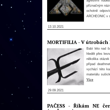
agresivní hude
příznačným názve
ochotně odpoví
ARCHEONIC v 
13.10.2021
MORTIFILIA - V útrobách
Babí léto nad 
hledět přes les
několika otázek
případ deathme
vychází této ka
materiálu sušic
Více
29.09.2021
PAČESS - Říkám NE čer