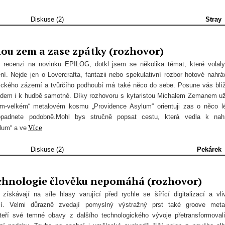
Diskuse (2)
Stray
ou zem a zase zpátky (rozhovor)
 recenzi na novinku EPILOG, dotkl jsem se několika témat, které volal
ní. Nejde jen o Lovercrafta, fantazii nebo spekulativní rozbor hotové nahrá
ického zázemí a tvůrčího podhoubí má také něco do sebe. Posune vás blí
ádem i k hudbě samotné. Díky rozhovoru s kytaristou Michalem Zemanem u
m-velkém“ metalovém kosmu „Providence Asylum“ orientuji zas o něco l
padnete podobně.Mohl bys stručně popsat cestu, která vedla k nah
Více
lum“ a ve
Diskuse (2)
Pekárek
echnologie člověku nepomáhá (rozhovor)
získávají na síle hlasy varující před rychle se šířící digitalizací a vl
ií. Velmi důrazně zvedají pomyslný výstražný prst také groove meta
ří své temné obavy z dalšího technologického vývoje přetransformoval