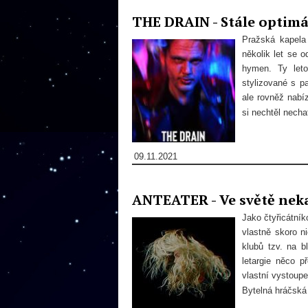
THE DRAIN - Stále optimál
Pražská kapela
několik let se 
hymen. Ty leto
stylizované s p
ale rovněž nabíz
si nechtěl nechat
09.11.2021
ANTEATER - Ve světě neka
Jako čtyřicátní
vlastně skoro n
klubů tzv. na 
letargie něco p
vlastní vystoupe
Bytelná hráčská