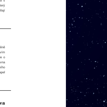
ba s
terý
lají
něně
tvím
de o
ovna
ního
apel
va