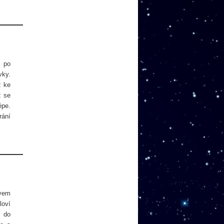
y po
vky.
ž ke
ž se
épe.
rání
ivem
loví
i do