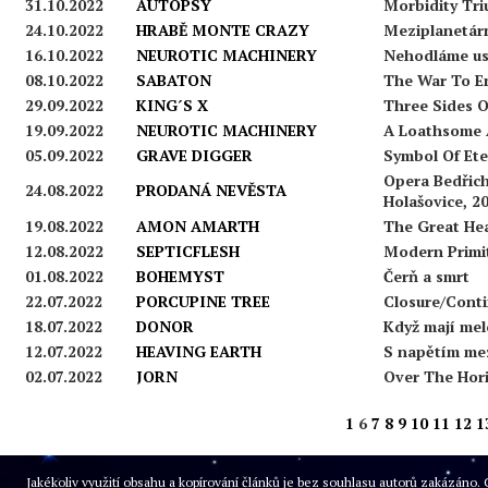
31.10.2022
AUTOPSY
Morbidity Tr
24.10.2022
HRABĚ MONTE CRAZY
Meziplanetár
16.10.2022
NEUROTIC MACHINERY
Nehodláme us
08.10.2022
SABATON
The War To E
29.09.2022
KING´S X
Three Sides 
19.09.2022
NEUROTIC MACHINERY
A Loathsome 
05.09.2022
GRAVE DIGGER
Symbol Of Ete
Opera Bedřich
24.08.2022
PRODANÁ NEVĚSTA
Holašovice, 2
19.08.2022
AMON AMARTH
The Great He
12.08.2022
SEPTICFLESH
Modern Primi
01.08.2022
BOHEMYST
Čerň a smrt
22.07.2022
PORCUPINE TREE
Closure/Cont
18.07.2022
DONOR
Když mají mel
12.07.2022
HEAVING EARTH
S napětím me
02.07.2022
JORN
Over The Hor
1
6
7
8
9
10
11
12
1
Jakékoliv využití obsahu a kopírování článků je bez souhlasu autorů zakázán