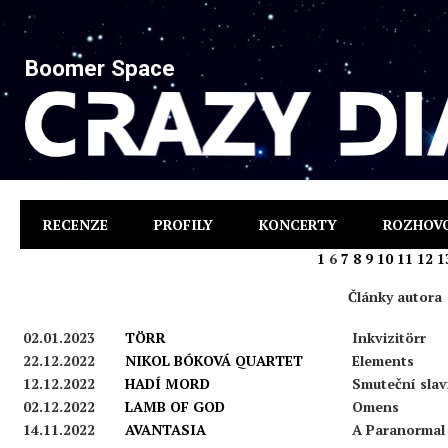
Boomer Space
RECENZE
PROFILY
KONCERTY
ROZHOV
1
6
7
8
9
10
11
12
1
Články autora
02.01.2023
TÖRR
Inkvizitörr
22.12.2022
NIKOL BÓKOVÁ QUARTET
Elements
12.12.2022
HADÍ MORD
Smuteční sla
02.12.2022
LAMB OF GOD
Omens
14.11.2022
AVANTASIA
A Paranormal