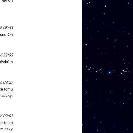
 sbírku
6 08:53
oses On
6 22:55
pěvků a
6 09:27
 že tomu
maticky,
6 09:01
le tento
ám taky