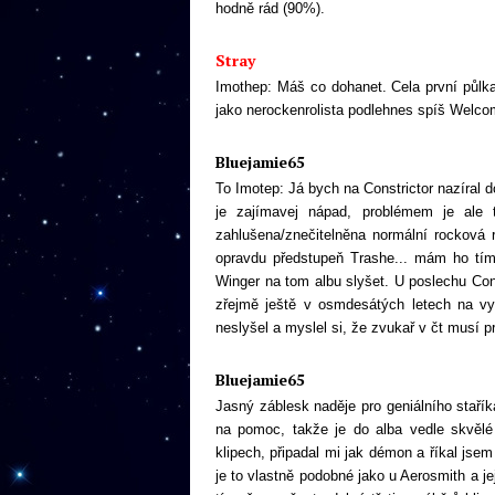
hodně rád (90%).
Stray
Imothep: Máš co dohanet. Cela první půlka
jako nerockenrolista podlehnes spíš Welco
Bluejamie65
To Imotep: Já bych na Constrictor nazíral 
je zajímavej nápad, problémem je ale 
zahlušena/znečitelněna normální rocková r
opravdu předstupeň Trashe... mám ho tím
Winger na tom albu slyšet. U poslechu Con
zřejmě ještě v osmdesátých letech na vy
neslyšel a myslel si, že zvukař v čt musí pro
Bluejamie65
Jasný záblesk naděje pro geniálního stařík
na pomoc, takže je do alba vedle skvělé
klipech, připadal mi jak démon a říkal jsem 
je to vlastně podobné jako u Aerosmith a 