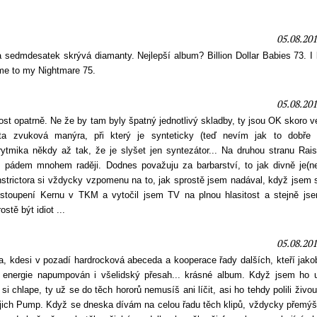
05.08.201
 sedmdesatek skrývá diamanty. Nejlepší album? Billion Dollar Babies 73. I
me to my Nightmare 75.
05.08.201
dost opatrně. Ne že by tam byly špatný jednotlivý skladby, ty jsou OK skoro 
ta zvuková manýra, při který je synteticky (teď nevím jak to dobře 
ytmika někdy až tak, že je slyšet jen syntezátor... Na druhou stranu Rais
 pádem mnohem raději. Dodnes považuju za barbarství, to jak divně je(ne
strictora si vždycky vzpomenu na to, jak sprostě jsem nadával, když jsem 
stoupení Kernu v TKM a vytočil jsem TV na plnou hlasitost a stejně js
stě být idiot ...
05.08.201
a, kdesi v pozadí hardrocková abeceda a kooperace řady dalších, kteří jakob
 energie napumpován i všelidský přesah... krásné album. Když jsem ho u
si chlape, ty už se do těch hororů nemusíš ani líčit, asi ho tehdy polili živo
jejich Pump. Když se dneska dívám na celou řadu těch klipů, vždycky přemý