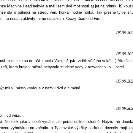
enze Machine Head nebyla a měl jsem dvě možnosti a) jet na rybník, b) kous
cenze šla o půlnoci na středu ven, horká, hodně horká. Tak přesně tyhle si
 mi to nedá a aktivity mimo odpiskam. Crazy Diamond First!
03.09.202
03.09.202
štím si k tomu do uší kapelu Vola, už jste viděli většího vola? :-) Akorát 
Plzeň, která hraje v městě nebývale studené vody v rozvodech - v Liberci.
03.09.202
být mluví místo krvácí a v nazvu dvd o h méně.
03.09.202
l i cd verzi.
ačí. Ne tolik jako v době vydání, ale pořád celkem slušně. Nejvíc mě dnesk
rovou vyhrávkou na začátku a Tylerovské výkřiky na konci dovedly mojí kat