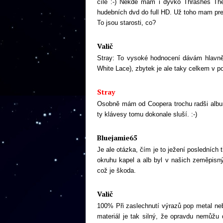
cíle :-) Někde mám i dývko Thrashes The 
hudebních dvd do full HD. Už toho mam pre
To jsou starosti, co?
Valič
Stray: To vysoké hodnocení dávám hlavně
White Lace), zbytek je ale taky celkem v po
Stray
Osobně mám od Coopera trochu radši album 
ty klávesy tomu dokonale sluší. :-)
Bluejamie65
Je ale otázka, čím je to ježení posledních
okruhu kapel a alb byl v našich zeměpisný
což je škoda.
Valič
100% Při zaslechnutí výrazů pop metal nebo
materiál je tak silný, že opravdu nemůžu