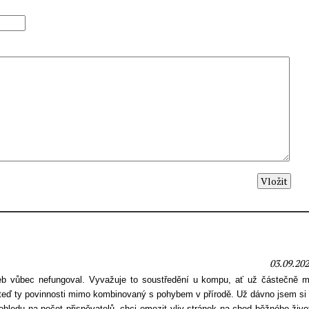
03.09.202
eb vůbec nefungoval. Vyvažuje to soustředění u kompu, ať už částečně m
 teď ty povinnosti mimo kombinovaný s pohybem v přírodě. Už dávno jsem si 
hledu na počet přispěvatelů, chci omezit vliv stránek na chod běžného živo