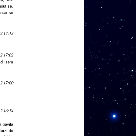
nout se,
tuace se
2 17:12
2 17:02
teď jsem
2 17:00
2 16:34
a bavila
arzi do