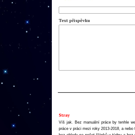
Text příspěvku
Stray
Víš jak. Bez manuální práce by tenhle w
práce v práci mezi roky 2013-2018, a nebo
bez ohledu na počet článků v týdnu a bez o