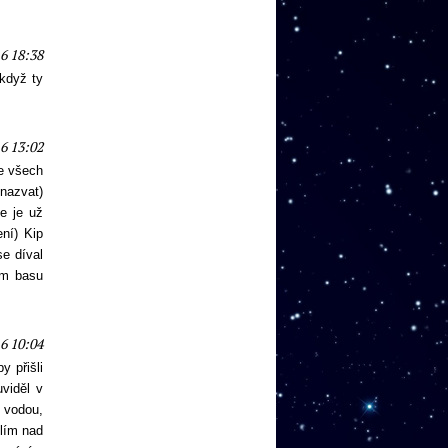
6 18:38
 když ty
6 13:02
ve všech
nazvat)
e je už
ní) Kip
se díval
em basu
6 10:04
y přišli
viděl v
u vodou,
šlím nad