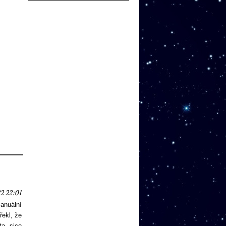
2 22:01
anuální
řekl, že
ta, sice