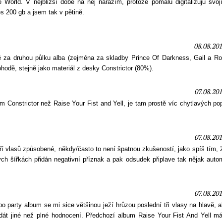
World. V nejbližší době na něj narazím, protože pomalu digitalizuju svojí
s 200 gb a jsem tak v pětině.
08.08.201
 za druhou půlku alba (zejména za skladby Prince Of Darkness, Gail a R
hodě, stejně jako materiál z desky Constrictor (80%).
07.08.201
Constrictor než Raise Your Fist and Yell, je tam prostě víc chytlavých po
07.08.201
 tří vlasů způsobené, někdy/často to není špatnou zkušeností, jako spíš tím,
ch šířkách přidán negativní příznak a pak odsudek připlave tak nějak auto
07.08.201
 party album se mi sice většinou ježí hrůzou poslední tři vlasy na hlavě, a
 dát jiné než plné hodnocení. Předchozí album Raise Your Fist And Yell m