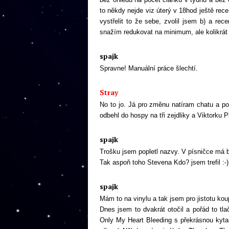
to někdy nejde viz úterý v 18hod ještě rec
vystřelit to že sebe, zvolil jsem b) a re
snažím redukovat na minimum, ale kolikrát
spajk
Spravne! Manuální práce šlechtí.
Stray
No to jo. Já pro změnu natíram chatu a pou
odbehl do hospy na tři zejdliky a Viktorku 
spajk
Trošku jsem popletl nazvy. V písničce má 
Tak aspoň toho Stevena Kdo? jsem trefil :-)
spajk
Mám to na vinylu a tak jsem pro jistotu koupi
Dnes jsem to dvakrát otočil a pořád to tl
Only My Heart Bleeding s překrásnou kyta