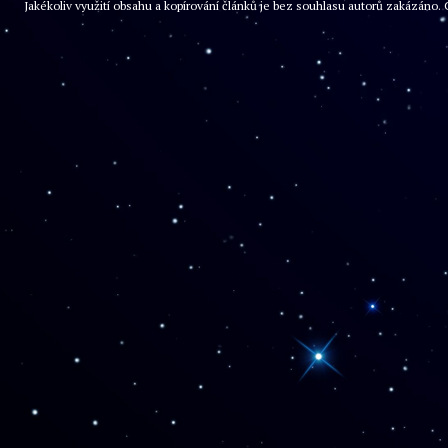
Jakékoliv využití obsahu a kopírování článků je bez souhlasu autorů zakázán