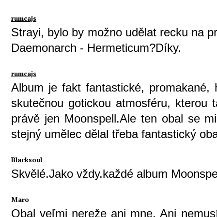
rumcajs
Strayi, bylo by možno udělat recku na p
Daemonarch - Hermeticum?Díky.
rumcajs
Album je fakt fantastické, promakané, h
skutečnou gotickou atmosféru, kterou t
právě jen Moonspell.Ale ten obal se mi 
stejný umělec dělal třeba fantastický o
Blacksoul
Skvělé.Jako vždy.každé album Moonspel
Maro
Obal veľmi nereže ani mne. Ani nemusí