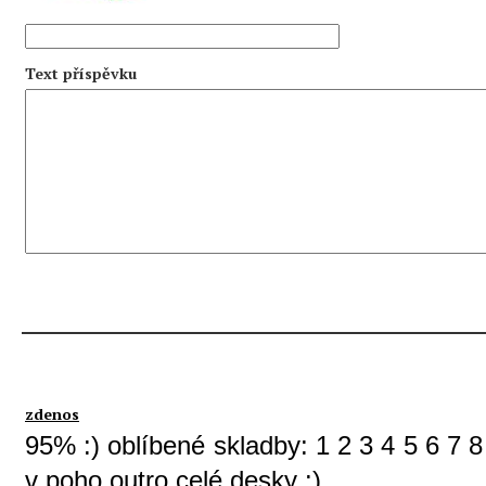
Text příspěvku
zdenos
95% :) oblíbené skladby: 1 2 3 4 5 6 7 
v poho outro celé desky :)