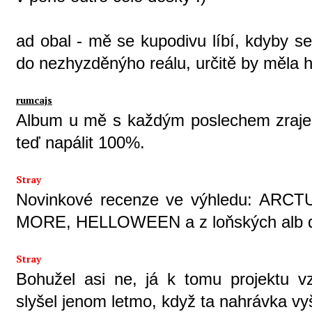
ad obal - mě se kupodivu líbí, kdyby s
do nezhyzděnýho reálu, určitě by měla h
rumcajs
Album u mě s každým poslechem zraje
teď napálit 100%.
Stray
Novinkové recenze ve výhledu: AR
MORE, HELLOWEEN a z loňských alb
Stray
Bohužel asi ne, já k tomu projektu 
slyšel jenom letmo, když ta nahrávka vy