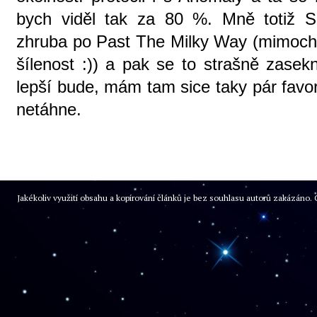
bych viděl tak za 80 %. Mně totiž 
zhruba po Past The Milky Way (mimocho
šílenost :)) a pak se to strašně zasek
lepší bude, mám tam sice taky pár favor
netáhne.
Jakékoliv využití obsahu a kopírování článků je bez souhlasu autorů zakázán