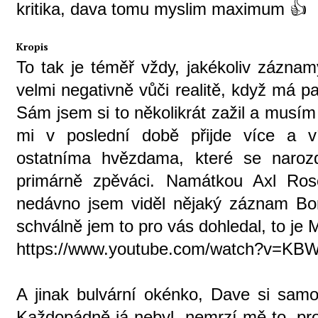
kritika, dava tomu myslim maximum 👍
Kropis
To tak je téměř vždy, jakékoliv záznam
velmi negativně vůči realitě, když má p
Sám jsem si to několikrát zažil a musím
mi v poslední době přijde více a ví
ostatníma hvězdama, které se narozd
primárně zpěváci. Namátkou Axl Ros
nedávno jsem viděl nějaký záznam Bon
schválně jem to pro vás dohledal, to j
https://www.youtube.com/watch?v=KB
A jinak bulvární okénko, Dave si samo
Každopádně já nebyl, nemrzí mě to, pro