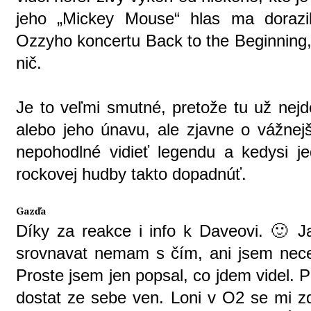
jeho „Mickey Mouse“ hlas ma dorazi
Ozzyho koncertu Back to the Beginning, 
nič.
Je to veľmi smutné, pretože tu už nejd
alebo jeho únavu, ale zjavne o vážnej
nepohodlné vidieť legendu a kedysi je
rockovej hudby takto dopadnúť.
Gazďa
Díky za reakce i info k Daveovi. 🙂 J
srovnavat nemam s čím, ani jsem nece
Proste jsem jen popsal, co jdem videl. P
dostat ze sebe ven. Loni v O2 se mi z