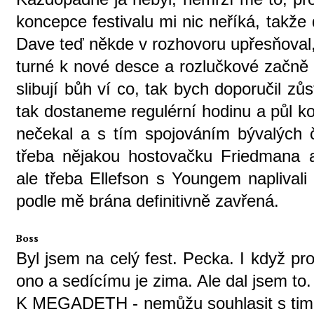
koncepce festivalu mi nic neříká, takž
Dave teď někde v rozhovoru upřesňoval,
turné k nové desce a rozlučkové začně až
slibují bůh ví co, tak bych doporučil zů
tak dostaneme regulérní hodinu a půl ko
nečekal a s tím spojováním bývalých čl
třeba nějakou hostovačku Friedmana a
ale třeba Ellefson s Youngem naplivali
podle mě brána definitivně zavřená.
Boss
Byl jsem na celý fest. Pecka. I když pr
ono a sedícímu je zima. Ale dal jsem to.
K MEGADETH - nemůžu souhlasit s tim, 