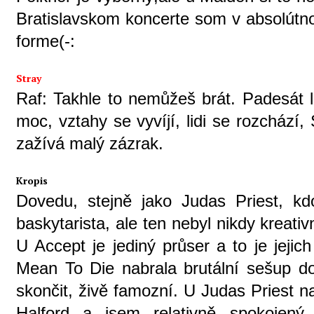
Bratislavskom koncerte som v absolútno
forme(-:
Stray
Raf: Takhle to nemůžeš brát. Padesát le
moc, vztahy se vyvíjí, lidi se rozcház
zažívá malý zázrak.
Kropis
Dovedu, stejně jako Judas Priest, kd
baskytarista, ale ten nebyl nikdy kreativn
U Accept je jediný průser a to je jejic
Mean To Die nabrala brutální sešup d
skončit, živě famozní. U Judas Priest n
Halford a jsem relativně spokojený.