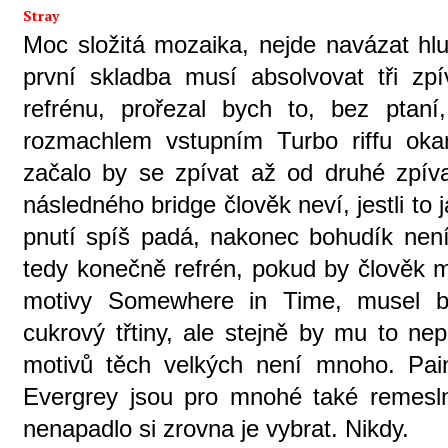
Stray
Moc složitá mozaika, nejde navázat hlu
první skladba musí absolvovat tři z
refrénu, prořezal bych to, bez ptan
rozmachlem vstupním Turbo riffu oka
začalo by se zpívat až od druhé zpíva
následného bridge člověk neví, jestli to 
pnutí spíš padá, nakonec bohudík není,
tedy konečně refrén, pokud by člověk m
motivy Somewhere in Time, musel b
cukrový třtiny, ale stejně by mu to ne
motivů těch velkých není mnoho. Pain-
Evergrey jsou pro mnohé také remes
nenapadlo si zrovna je vybrat. Nikdy.