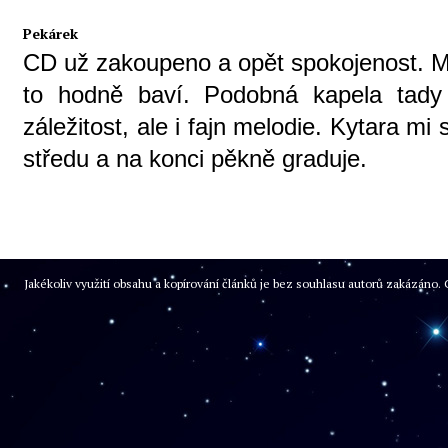
Pekárek
CD už zakoupeno a opět spokojenost. Mi
to hodně baví. Podobná kapela tady 
záležitost, ale i fajn melodie. Kytara m
středu a na konci pěkně graduje.
Jakékoliv využití obsahu a kopírování článků je bez souhlasu autorů zakázán