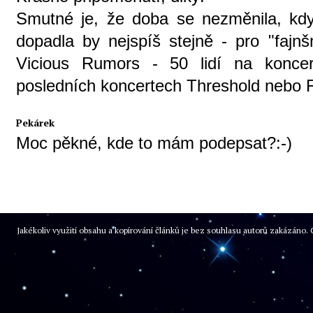
Smutné je, že doba se nezměnila, kd
dopadla by nejspíš stejně - pro "fajnš
Vicious Rumors - 50 lidí na koncer
posledních koncertech Threshold nebo 
Pekárek
Moc pěkné, kde to mám podepsat?:-)
Jakékoliv využití obsahu a kopírování článků je bez souhlasu autorů zakázán