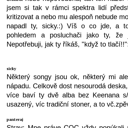
jsem si tak v rámci spektra lidí před
kritizovat a nebo mu alespoň nebude mo
napadl ty, sicky.:) Víš o co jde, a 
pohledem a posluchači jako ty, že 
Nepotřebuji, jak ty říkáš, "když to tlačí!!"
sicky
Některý songy jsou ok, některý mi ale
nápadu. Celkově dost nesourodá deska,
více baví ty dvě alba bez Keenana s/t
usazený, víc tradiční stoner, a to vč.zpě
panteraj
Stray: Mne práve COC vždy ponúkali 