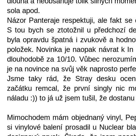
dlouhá a neobsahuje tolik silných momen
sola apod.
Názor Panteraje respektuji, ale fakt se 
S tou bych se ztotožnil u předchozí 
byla opravdu špatná i zvukově a hodnot
položek. Novinka je naopak návrat k I
dlouhodobě za 10/10. Vůbec nerozumím 
je na novince na svůj věk naprosto perfekt
Jsme taky rád, že Stray desku ocen
začátku remcal, že první singly nic
náladu :)) to já už jsem tušil, že dostan
Mimochodem mám objednaný vinyl, Pep
si vinylové balení prosadil u Nuclear bl