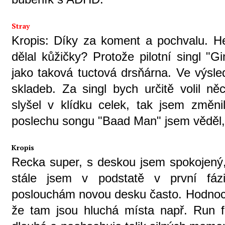
Stray
Kropis: Díky za koment a pochvalu. He
dělal kůžičky? Protože pilotní singl 
jako taková tuctová drsňárna. Ve výsle
skladeb. Za singl bych určitě volil n
slyšel v klídku celek, tak jsem změni
poslechu songu "Baad Man" jsem věděl, 
Kropis
Recka super, s deskou jsem spokojený, 
stále jsem v podstatě v první fáz
poslouchám novou desku často. Hodnocen
že tam jsou hluchá místa např. Run for