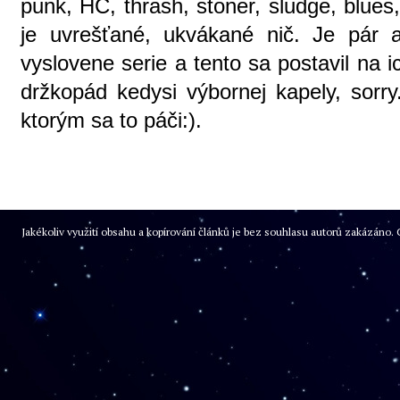
punk, HC, thrash, stoner, sludge, blues,
je uvrešťané, ukvákané nič. Je pár 
vyslovene serie a tento sa postavil na 
držkopád kedysi výbornej kapely, sorry
ktorým sa to páči:).
Jakékoliv využití obsahu a kopírování článků je bez souhlasu autorů zakázán