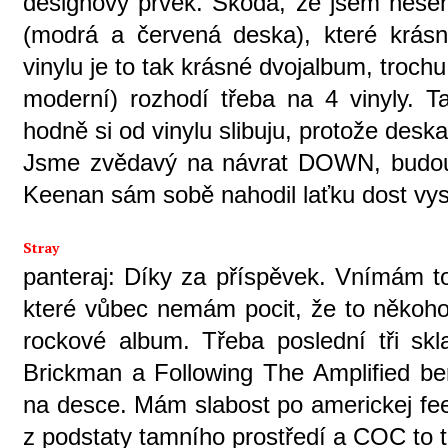
designový prvek. Škoda, že jsem neseh
(modrá a červená deska), které krás
vinylu je to tak krásné dvojalbum, trochu
moderní) rozhodí třeba na 4 vinyly. T
hodně si od vinylu slibuju, protože des
Jsme zvědavý na návrat DOWN, budou 
Keenan sám sobě nahodil laťku dost vys
Stray
panteraj: Díky za příspěvek. Vnímám to
které vůbec nemám pocit, že to někoho 
rockové album. Třeba poslední tři sk
Brickman a Following The Amplified ber
na desce. Mám slabost po americkej fee
z podstaty tamního prostředí a COC to t