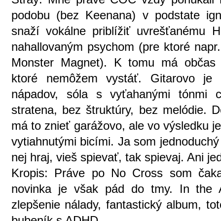
podobu (bez Keenana) v podstate ign
snaží vokálne priblížiť uvrešťanému H
nahallovaným psychom (pre ktoré nap
Monster Magnet). K tomu má občas i
ktoré nemôžem vystáť. Gitarovo je 
nápadov, sóla s vyťahanými tónmi c
stratena, bez štruktúry, bez melódie. 
má to znieť garážovo, ale vo výsledku j
vytiahnutými bicími. Ja som jednoduchý 
nej hraj, vieš spievať, tak spievaj. Ani 
Kropis: Práve po No Cross som čakal
novinka je však pád do tmy. In the
zlepšenie nálady, fantastický album, tot
bubeník s ADHD.