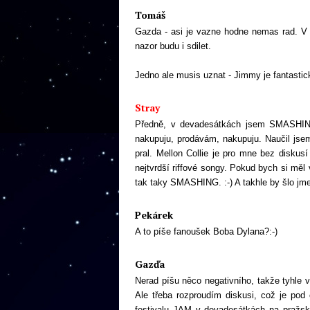
Tomáš
Gazda - asi je vazne hodne nemas rad. V
nazor budu i sdilet.
Jedno ale musis uznat - Jimmy je fantastic
Stray
Předně, v devadesátkách jsem SMASHING
nakupuju, prodávám, nakupuju. Naučil js
pral. Mellon Collie je pro mne bez diskusí
nejtvrdší riffové songy. Pokud bych si 
tak taky SMASHING. :-) A takhle by šlo jm
Pekárek
A to píše fanoušek Boba Dylana?:-)
Gazďa
Nerad píšu něco negativního, takže tyhle v
Ale třeba rozproudím diskusi, což je po
festivalu JAM v devadesátkách na pražsk