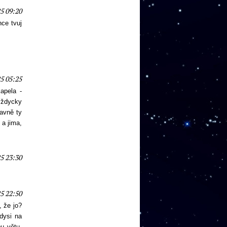
5 09:20
ce tvuj
5 05:25
apela -
vždycky
lavně ty
a jima,
5 23:30
5 22:50
, že jo?
dysi na
u větu.