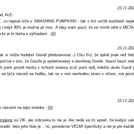
25.11.202
d, ALE:
co napsal níže o SMASHING PUMPKINS - tak s tím určitě souhlasit nejde
-) i když 90% je možná až moc. A taky mám pocit, že se mírně otřel o META
že je to láska s výhradami :-))))
25.11.202
k si může hudební čtenář představovat.:-) Chci říct, že úplně jinak než tře
spočívá v tom, že Gazďa je společenskej a otevřenej člověk, hlavní bavič re
h jsem prostě hezky v tichosti stranou (což jsem rád), kdežto okolo Gazdi 
co se týče názorů na hudbu, tak se s ním neshodnu skoro v ničem, má prost
25.11.202
ázormi na tejto stránke :-))))
umpkins
sú OK, ale srdcovka to nie je. Ale nedá sa im uprieť, že kedysi val
adiť, lebo jeho hlas je... no, povedzme VEĽMI špecifický a nie je pre každ