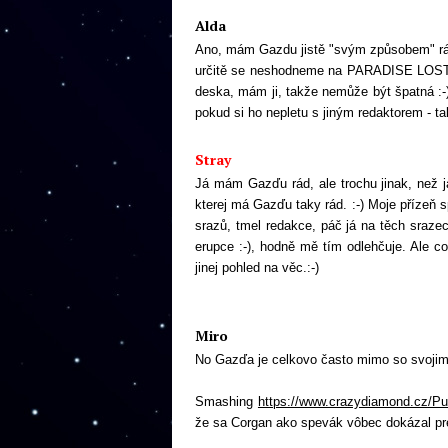
Alda
Ano, mám Gazdu jistě "svým způsobem" rá
určitě se neshodneme na PARADISE LOST, 
deska, mám ji, takže nemůže být špatná :
pokud si ho nepletu s jiným redaktorem - tak
Stray
Já mám Gazďu rád, ale trochu jinak, než ja
kterej má Gazďu taky rád. :-) Moje přízeň 
srazů, tmel redakce, páč já na těch srazec
erupce :-), hodně mě tím odlehčuje. Ale 
jinej pohled na věc.:-)
Miro
No Gazďa je celkovo často mimo so svojimi n
Smashing
https://www.crazydiamond.cz/P
že sa Corgan ako spevák vôbec dokázal pres