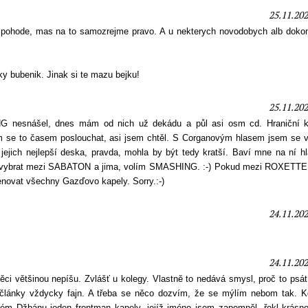
25.11.202
 pohode, mas na to samozrejme pravo. A u nekterych novodobych alb dokon
ky bubenik. Jinak si te mazu bejku!
25.11.202
 nesnášel, dnes mám od nich už dekádu a půl asi osm cd. Hraniční k
em se to časem poslouchat, asi jsem chtěl. S Corganovým hlasem jsem se 
 jejich nejlepší deska, pravda, mohla by být tedy kratší. Baví mne na ní h
měl vybrat mezi SABATON a jima, volím SMASHING. :-) Pokud mezi ROXETTE 
enovat všechny Gazďovo kapely. Sorry.:-)
24.11.202
24.11.202
ěci většinou nepíšu. Zvlášť u kolegy. Vlastně to nedává smysl, proč to psát
d články vždycky fajn. A třeba se něco dozvím, že se mýlím nebom tak. K
ém Džbánu jeden frontman kapely, jejíž jméno jsem zapomněl, řekl krásno