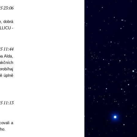
5 23:06
, dobrá
LLICU -
5 11:44
ba Alda,
dakčních
probíhaj
ě úplně
5 11:13
covali a
ého.