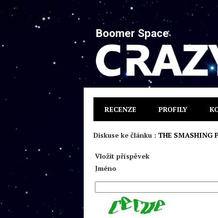
Boomer Space
RECENZE
PROFILY
K
Diskuse ke článku :
THE SMASHING PU
Vložit příspěvek
Jméno