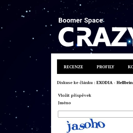
Boomer Space
RECENZE
PROFILY
K
Diskuse ke článku :
EXODIA - Hellbri
Vložit příspěvek
Jméno