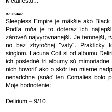
Metalfestu...
Rolandino
Sleepless Empire je mäkšie ako Black
Podľa mňa je to doteraz ich najlepš
zároveň najvyrovnanejší. Je temnejší, 
no bez zbytočnej "vaty". Prakticky
singlom. Lacuna Coil si od albumu Deli
ich posledné tri albumy sú mimoriadne 
nich hovoriť ako o skôr len mierne nadp
nenadchne (snáď len Comalies bolo pr
Moje hodnotenie:
Delirium – 9/10