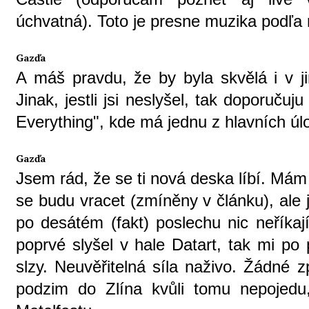
úchvatná). Toto je presne muzika podľa
Gazďa
A máš pravdu, že by byla skvělá i v j
Jinak, jestli jsi neslyšel, tak doporuč
Everything", kde má jednu z hlavních úlo
Gazďa
Jsem rád, že se ti nová deska líbí. Mám 
se budu vracet (zmíněny v článku), ale j
po desátém (fakt) poslechu nic neříkají
poprvé slyšel v hale Datart, tak mi po
slzy. Neuvěřitelná síla naživo. Žádné z
podzim do Zlína kvůli tomu nepojed