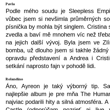
Pavla
Podle mého soudu je Sleepless Empir
vůbec jsem si nevšimla průměrných s
písnička by mohla být singlem. Cristina
zvedla a baví mě mnohem víc než třeb
na jejich další vývoj. Byla jsem ve Zl
bomba, už dlouho jsem si takhle žádný 
opravdu představení a Andrea i Crist
setkání naprosto fajn v pohodě lidi.
Rolandino
Áno, Ayreon je taký výborný tip. S
najlepšie album je pre mňa The Huma
najviac podarili hity a silná atmosféra. 
Castle (odporúčam pozrieť aj live 