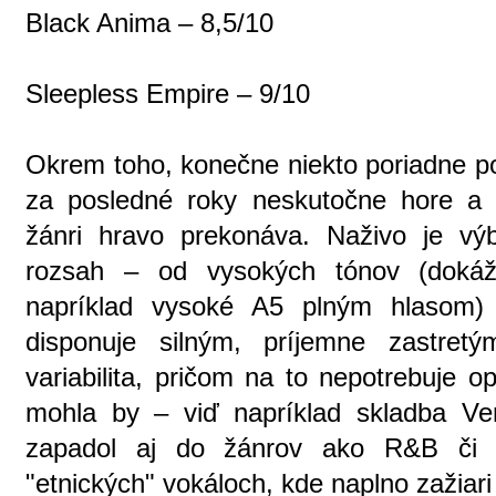
Black Anima – 8,5/10
Sleepless Empire – 9/10
Okrem toho, konečne niekto poriadne poc
za posledné roky neskutočne hore a 
žánri hravo prekonáva. Naživo je v
rozsah – od vysokých tónov (dokáž
napríklad vysoké A5 plným hlasom) 
disponuje silným, príjemne zastret
variabilita, pričom na to nepotrebuje o
mohla by – viď napríklad skladba Ven
zapadol aj do žánrov ako R&B či s
"etnických" vokáloch, kde naplno zažia