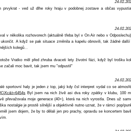
24.02.202
 prvykrat - ved už dlhe roky hraju v podobnej zostave a občas vypusti
24.02.202
oval v několika rozhovorech (aktuálně třeba byl v On Air nebo v Odposlechu
 ukončit. A když se pak situace změnila a kapelu obnovili, tak žádné další
nějších kolegů...
otože Vratko měl před zhruba dvaceti lety životní fázi, když byl trošku ko
e začali moc bavit, tak jsem mu "odpustil"
24.02.202
alé sportovní haly je jeden z top, jaký kdy čsl interpret vydal co se atmosf
QJCjXc&t=6454s
Byl jsem na nich živě asi dva roky zpátky v klubu, 100 min
ově převažovala moje generace (40+), která na nich vyrostla. Dnes už sam
mrška nostalgie je prostě silnější a objektivně nutno uznat, že v rámci pop/pu
eměl jsem dojem, že by to dělali jen pro prachy, opravdu se koncertem bavi
vím.