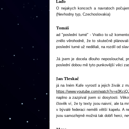
Laďo
O nejakych koncoch a navratoch počujem
(Nevhodny typ, Czechoslovakia)
Tomáš
ad "poslední turné" - Vratko to už koment
znělo věrohodně, že to skutečně plánovali
poslední turné už nedělali, na rozdíl od slav
Já jsem je docela dlouho neposlouchal, pr
poslední dobou mě tyto punkovější věci zas
Jan Tleskač
já na Iném Kafe vyrostl a jejich živák z m
https://www.youtube.com/watch?v=e3Kcj
naplno a zazpíval jsem si dosytosti. Věk
člověk ví, že ty texty jsou naivní, ale ta 
v bývalé federaci neměli větší kapelu. A n
jsou samozřejmě možná tak dobří herci, ne