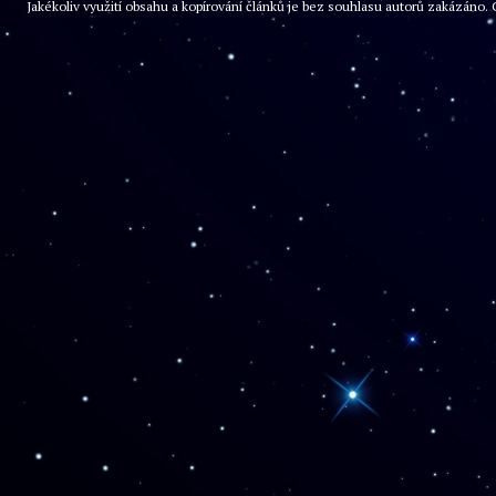
Jakékoliv využití obsahu a kopírování článků je bez souhlasu autorů zakázán