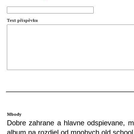
Text příspěvku
Mbody
Dobre zahrane a hlavne odspievane, mn
album na rozdiel od mnohych old school 