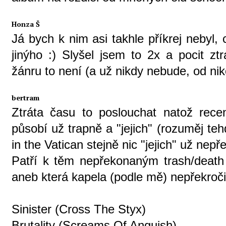
Honza Š
Já bych k nim asi takhle příkrej nebyl,
jinýho :) Slyšel jsem to 2x a pocit z
žánru to není (a už nikdy nebude, od niko
bertram
Ztráta času to poslouchat natož recenz
působí už trapně a "jejich" (rozuměj te
in the Vatican stejně nic "jejich" už nepř
Patří k těm nepřekonaným trash/death
aneb která kapela (podle mě) nepřekročil
Sinister (Cross The Styx)
Brutality (Screams Of Anguish)