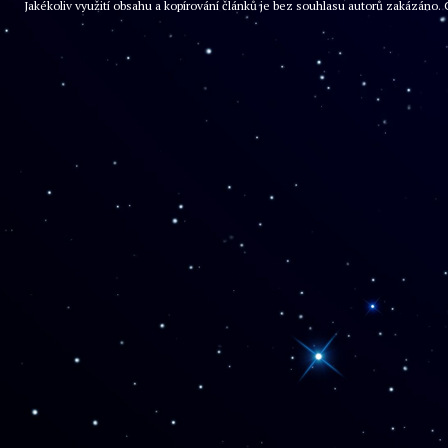
Jakékoliv využití obsahu a kopírování článků je bez souhlasu autorů zakázán