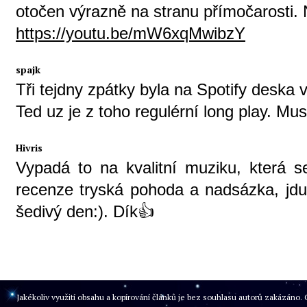
otočen výrazně na stranu přímočarosti.
https://youtu.be/mW6xqMwibzY
spajk
Tři tejdny zpátky byla na Spotify deska 
Ted uz je z toho regulérní long play. Mu
Hivris
Vypadá to na kvalitní muziku, která s
recenze tryská pohoda a nadsázka, jdu
šedivý den:). Dík👍
Jakékoliv využití obsahu a kopírování článků je bez souhlasu autorů zakázán