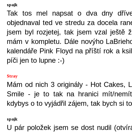
spajk
Tak tos mel napsat o dva dny dřív
objednaval ted ve stredu za docela ran
jsem byl rozjetej, tak jsem vzal ještě
mám v kompletu. Dále novýho LaBrieho
kalendáře Pink Floyd na příští rok a k
píči jen to lupne :-)
Stray
Mám od nich 3 originály - Hot Cakes, 
Smile - je to tak na hranici mít/nemí
kdybys o to vyjádřil zájem, tak bych si to
spajk
U pár položek jsem se dost nudil (otvírá