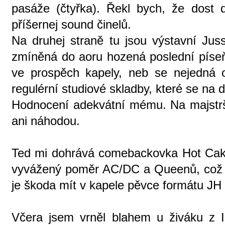
pasáže (čtyřka). Řekl bych, že dost 
příšernej sound činelů.
Na druhej straně tu jsou výstavní Jus
zmíněná do aoru hozená poslední píseň
ve prospěch kapely, neb se nejedná 
regulérní studiové skladby, které se na 
Hodnocení adekvátní mému. Na majstr
ani náhodou.
Ted mi dohrává comebackovka Hot Cak
vyvážený poměr AC/DC a Queenů, což j
je škoda mít v kapele pěvce formátu JH 
Včera jsem vrněl blahem u živáku z 