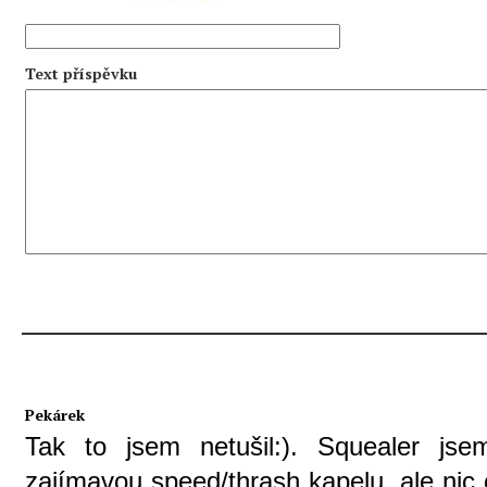
Text příspěvku
Pekárek
Tak to jsem netušil:). Squealer js
zajímavou speed/thrash kapelu, ale ni