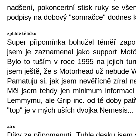
nadšení, pokoncertní stisk ruky se všem
podpisy na dobový "somračce" dodnes kr
zplihlé tělíčko
Super připomínka bohužel téměř zapo
jsem je zaznamenal jako support Motö
Bylo to tuším v roce 1995 na jejich tur
jsem ještě, že s Motorhead už nebude W
Pamatuju si, jak jsem nevěřícně zíral 
Měl jsem tehdy jen minimum informací z
Lemmymu, ale Grip inc. od té doby patři
"top" je v mých uších dvojka Nemesis...
afro
Díky za připomenutí. Tuhle desku jsem s