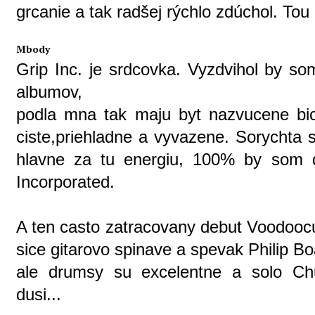
grcanie a tak radšej rýchlo zdúchol. Tou
Mbody
Grip Inc. je srdcovka. Vyzdvihol by s
albumov,
podla mna tak maju byt nazvucene bici
ciste,priehladne a vyvazene. Sorychta 
hlavne za tu energiu, 100% by som d
Incorporated.
A ten casto zatracovany debut Voodoocul
sice gitarovo spinave a spevak Philip Boa
ale drumsy su excelentne a solo Ch
dusi...