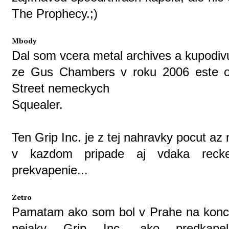
The Prophecy.;)
Mbody
Dal som vcera metal archives a kupodivu
ze Gus Chambers v roku 2006 este od
Street nemeckych
Squealer.
Ten Grip Inc. je z tej nahravky pocut az n
v kazdom pripade aj vdaka recke
prekvapenie...
Zetro
Pamatam ako som bol v Prahe na konc
nejaky Grip Inc. ako predkape