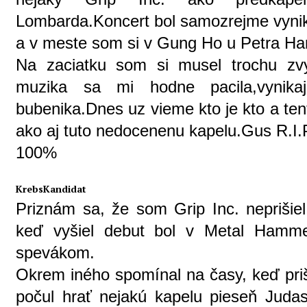
Lombarda.Koncert bol samozrejme vynik
a v meste som si v Gung Ho u Petra Han
Na zaciatku som si musel trochu zv
muzika sa mi hodne pacila,vynikaj
bubenika.Dnes uz vieme kto je kto a te
ako aj tuto nedocenenu kapelu.Gus R.I.
100%
KrebsKandidat
Priznám sa, že som Grip Inc. neprišie
keď vyšiel debut bol v Metal Hamm
spevákom.
Okrem iného spomínal na časy, keď priši
počul hrať nejakú kapelu pieseň Judas