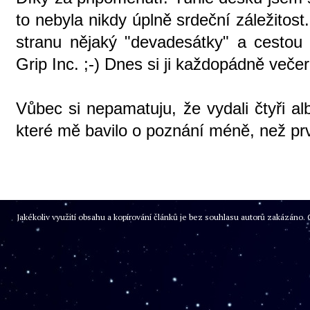
to nebyla nikdy úplně srdeční záležitost
stranu nějaký "devadesátky" a cestou 
Grip Inc. ;-) Dnes si ji každopádně več
Vůbec si nepamatuju, že vydali čtyři al
které mě bavilo o poznání méně, než prv
Jakékoliv využití obsahu a kopírování článků je bez souhlasu autorů zakázán