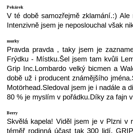
Pekárek
V té době samozřejmě zklamání.:) Ale 
Intenzivně jsem je neposlouchal však n
murky
Pravda pravda , taky jsem je zaznam
Frýdku - Místku.Šel jsem tam kvůli Lem
Grip Inc.Lombardo velký bicmen a Wald
době už i producent známějšího jména.S
Motörhead.Sledoval jsem je i nadále a d
80 % je myslím v pořádku.Díky za fajn vz
Berry
Skvělá kapela! Viděl jsem je v Plzni 
téměř rodinná účast tak 300 lidí, GRIP