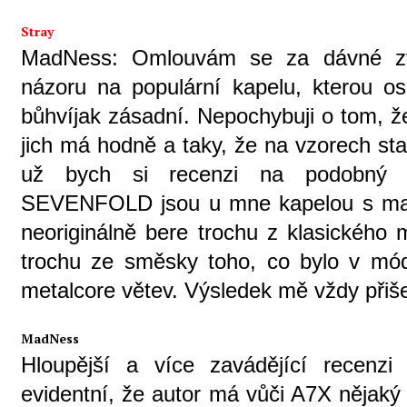
Stray
MadNess: Omlouvám se za dávné zve
názoru na populární kapelu, kterou o
bůhvíjak zásadní. Nepochybuji o tom, ž
jich má hodně a taky, že na vzorech st
už bych si recenzi na podobný r
SEVENFOLD jsou u mne kapelou s malo
neoriginálně bere trochu z klasického
trochu ze směsky toho, co bylo v mód
metalcore větev. Výsledek mě vždy přiše
MadNess
Hloupější a více zavádějící recenzi
evidentní, že autor má vůči A7X nějaký