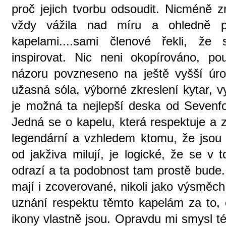
proč jejich tvorbu odsoudit. Nicméně z
vždy vážila nad míru a ohledně po
kapelami....sami členové řekli, že
inspirovat. Nic neni okopírováno, p
názoru povzneseno na ještě vyšší úrov
užasná sóla, výborné zkreslení kytar, vy
je možná ta nejlepší deska od Sevenfo
Jedná se o kapelu, která respektuje a 
legendární a vzhledem ktomu, že jsou 
od jakživa milují, je logické, že se v 
odrazí a ta podobnost tam prostě bude.
mají i zcoverované, nikoli jako výsměch, n
uznání respektu těmto kapelám za to, c
ikony vlastně jsou. Opravdu mi smysl t