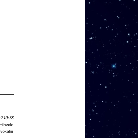
9 10:38
cilovalo
vokální