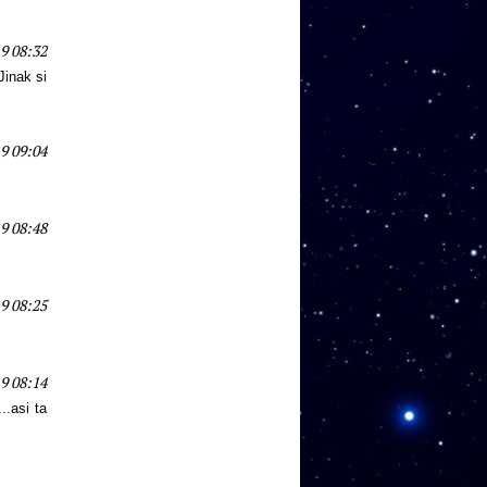
9 08:32
inak si
9 09:04
9 08:48
9 08:25
9 08:14
..asi ta