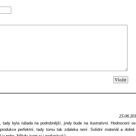
23.08.201
 tady byla nálada na podrobnější, jindy bude na ilustrativní. Hodnocení os
odukce perfektní, tady tomu tak zdaleka není. Solidní materiál a dobré 
 v poho. Někdy jsem si i podupával:)