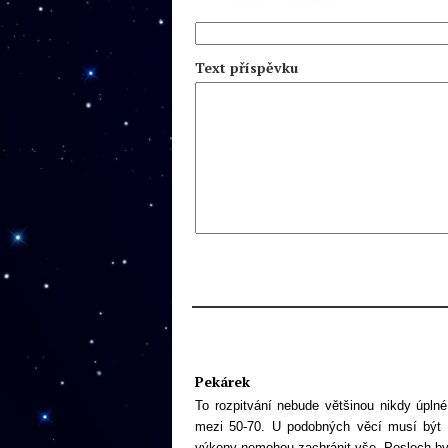
Text příspěvku
Pekárek
To rozpitvání nebude většinou nikdy úplné,
mezi 50-70. U podobných věcí musí být pr
výkony nemohou zachránit vše. Poslech byl