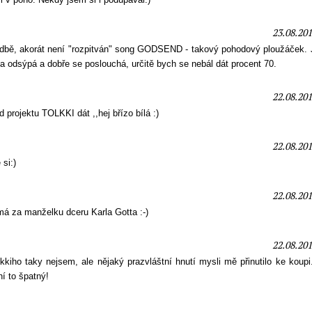
23.08.201
dbě, akorát není "rozpitván" song GODSEND - takový pohodový ploužáček. J
 odsýpá a dobře se poslouchá, určitě bych se nebál dát procent 70.
22.08.201
d projektu TOLKKI dát ,,hej břízo bílá :)
22.08.201
si:)
22.08.201
má za manželku dceru Karla Gotta :-)
22.08.201
kkiho taky nejsem, ale nějaký prazvláštní hnutí mysli mě přinutilo ke koupi.
í to špatný!