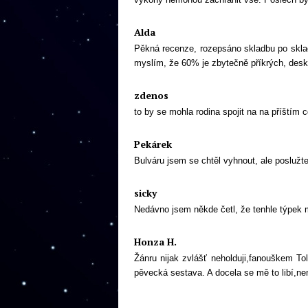
Alda
Pěkná recenze, rozepsáno skladbu po skla
myslím, že 60% je zbytečně příkrých, deska
zdenos
to by se mohla rodina spojit na na příštím c
Pekárek
Bulváru jsem se chtěl vyhnout, ale poslužte 
sicky
Nedávno jsem někde četl, že tenhle týpek 
Honza H.
Žánru nijak zvlášť neholduji,fanouškem Tol
pěvecká sestava. A docela se mě to libí,nen