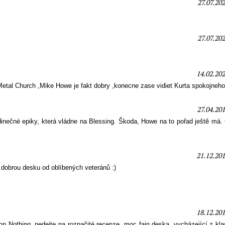
27.07.20
27.07.20
14.02.202
etal Church ,Mike Howe je fakt dobry ,konecne zase vidiet Kurta spokojneh
27.04.201
edinečné epiky, která vládne na Blessing. Škoda, Howe na to pořad ještě má
21.12.201
 dobrou desku od oblíbených veteránů :)
18.12.201
n Nothing, nedejte na rozpačité recenze, moc fajn deska, vycházející z kl