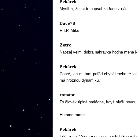
Pekárek
Myslím, že jsi to napsal za řadu z nás...
Dave78
R.I.P. Mike
Zetro
Naozaj velmi dobra nahravka hodna mena M
Pekárek
Dobré, jen mi tam pořád chybí trocha té j
má hroznou dynamiku.
romant
To člověk úplně omládne, když slyší novou
Hummmmmm
Pekárek
Těším se. Včera jsem poslouchal Generatio