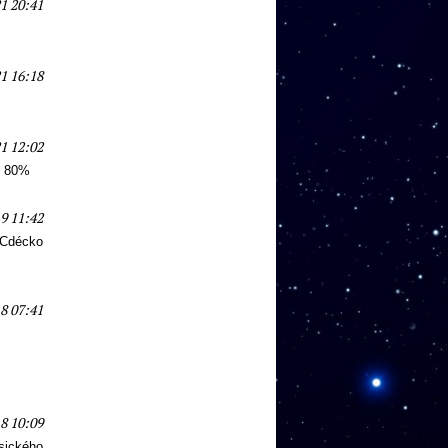
21 20:41
21 16:18
1 12:02
o 80%
9 11:42
. Cdécko
8 07:41
8 10:09
asického