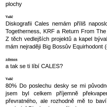
plochy
Valič
Diskografii Cales nemám příliš napos
Togetherness, KRF a Return From The O
Z těch vedlejších projektů a kapel býv
mám nejraději Big Bossův Equirhodont (
zdenos
a tak se ti líbí CALES?
Valič
80% Do poslechu desky se mi původně 
jsem byl celkem příjemně překvape
převratného, ale rozhodně mě to baví