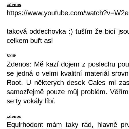
zdenos
https://www.youtube.com/watch?v=W2
taková oddechovka :) tuším že bicí jso
celkem buřt asi
Valič
Zdenos: Mě kazí dojem z poslechu pouz
se jedná o velmi kvalitní materiál srovn
Root. U některých desek Cales mi zas
samozřejmě pouze můj problém. Věřím, 
se ty vokály líbí.
zdenos
Equirhodont mám taky rád, hlavně prvn