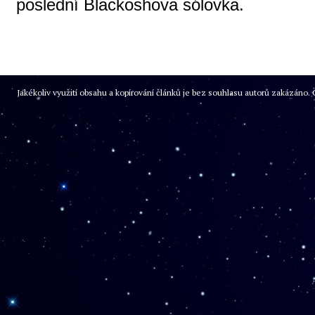
poslední Blackoshova sólovka.
Jakékoliv využití obsahu a kopírování článků je bez souhlasu autorů zakázán