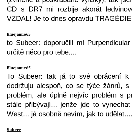
CD s DR7 mi rozbije akorát ledvino
VZDAL! Je to dnes opravdu TRAGÉDIE.
Bluejamie65
to Subeer: doporučili mi Purpendicula
určitě něco pro tebe....
Bluejamie65
To Subeer: tak já to své obrácení k 
dodržuju alespoň, co se týče žánrů, 
problém, ale úplně nejvíc problém s p
stále přibývají... jenže jde to vynechat 
West... já osobně nevím, jak to udělat...
Subeer