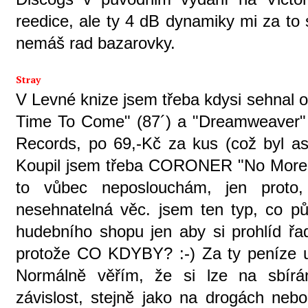
reedice, ale ty 4 dB dynamiky mi za to s
nemáš rad bazarovky.
Stray
V Levné knize jsem třeba kdysi sehnal 
Time To Come" (87´) a "Dreamweaver" (
Records, po 69,-Kč za kus (což byl as
Koupil jsem třeba CORONER "No More Co
to vůbec neposlouchám, jen proto
nesehnatelná věc. jsem ten typ, co půj
hudebního shopu jen aby si prohlíd řad
protože CO KDYBY? :-) Za ty peníze u
Normálně věřím, že si lze na sbírán
závislost, stejně jako na drogách neb