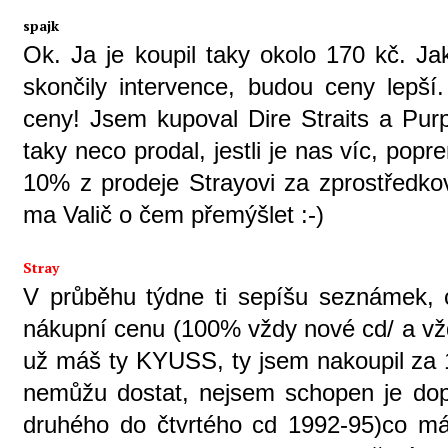
spajk
Ok. Ja je koupil taky okolo 170 kč. Ja
skončily intervence, budou ceny lepší
ceny! Jsem kupoval Dire Straits a Pur
taky neco prodal, jestli je nas víc, popr
10% z prodeje Strayovi za zprostředkov
ma Valič o čem přemýšlet :-)
Stray
V průběhu týdne ti sepíšu seznámek, 
nákupní cenu (100% vždy nové cd/ a vž
už máš ty KYUSS, ty jsem nakoupil za 
nemůžu dostat, nejsem schopen je dopo
druhého do čtvrtého cd 1992-95)co 