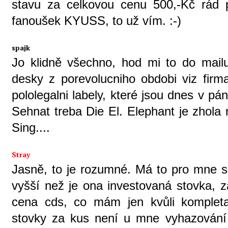
stavu za celkovou cenu 500,-Kč rád 
fanoušek KYUSS, to už vím. :-)
spajk
Jo klidně všechno, hod mi to do mail
desky z porevolucniho obdobi viz fi
pololegalni labely, které jsou dnes v p
Sehnat treba Die El. Elephant je zhol
Sing....
Stray
Jasně, to je rozumné. Má to pro mne s
vyšší než je ona investovaná stovka, z
cena cds, co mám jen kvůli kompletac
stovky za kus není u mne vyhazování