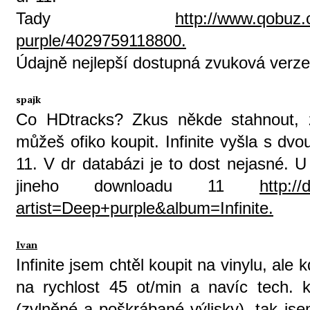
Tady
http://www.qobuz.
purple/4029759118800.
Údajně nejlepší dostupná zvuková verze
spajk
Co HDtracks? Zkus někde stahnout, 
můžeš ofiko koupit. Infinite vyšla s 
11. V dr databázi je to dost nejasné. 
jineho downloadu 11
http://
artist=Deep+purple&album=Infinite.
Ivan
Infinite jsem chtěl koupit na vinylu, ale k
na rychlost 45 ot/min a navíc tech. k
(zvlněné a poškrábané výlisky), tak jse