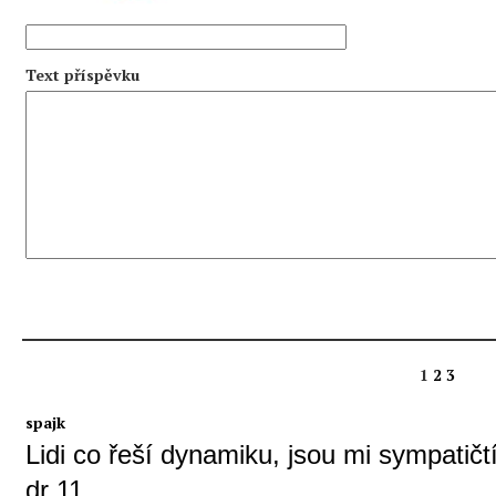
Text příspěvku
1
2
3
spajk
Lidi co řeší dynamiku, jsou mi sympatičtí
dr 11.