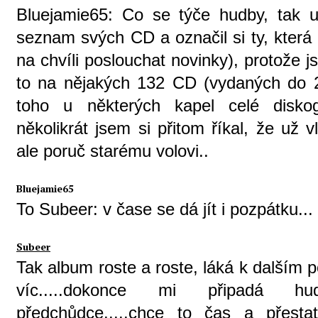
Bluejamie65: Co se týče hudby, tak ur
seznam svých CD a označil si ty, která 
na chvíli poslouchat novinky), protože j
to na nějakých 132 CD (vydaných do 20
toho u některých kapel celé diskog
několikrát jsem si přitom říkal, že už 
ale poruč starému volovi..
Bluejamie65
To Subeer: v čase se dá jít i pozpátku...
Subeer
Tak album roste a roste, láká k dalším
víc.....dokonce mi připadá hu
předchůdce.....chce to čas a přest