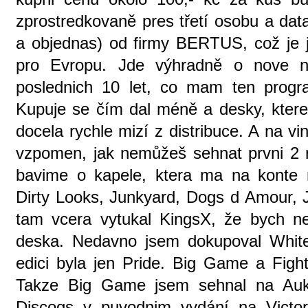
zprostredkovaně pres třetí osobu a dat
a objednas) od firmy BERTUS, což je je
pro Evropu. Jde výhradně o nove no
poslednich 10 let, co mam ten progra
Kupuje se čím dal méně a desky, ktere
docela rychle mizí z distribuce. A na vi
vzpomen, jak nemůžeš sehnat prvni 2 r
bavime o kapele, ktera ma na konte 
Dirty Looks, Junkyard, Dogs d Amour, 
tam vcera vytukal KingsX, že bych ne
deska. Nedavno jsem dokupoval White 
edici byla jen Pride. Big Game a Figh
Takze Big Game jsem sehnal na Aukr
Discogs v puvodnim vydání na Victor