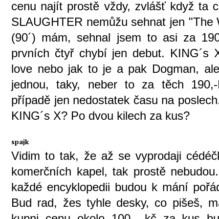
cenu najít prostě vždy, zvlášť když ta 
SLAUGHTER nemůžu sehnat jen "The Wild
(90´) mám, sehnal jsem to asi za 1
prvních čtyř chybí jen debut. KING´
love nebo jak to je a pak Dogman, ale
jednou, taky, neber to za těch 190,
případě jen nedostatek času na poslech
KING´s X? Po dvou kilech za kus?
spajk
Vidim to tak, že až se vyprodaji cé
komerčních kapel, tak prostě nebudou. 
každé encyklopedii budou k mání pořád
Bud rad, žes tyhle desky, co pišeš,
kupni cenu okolo 100,- kč za kus b