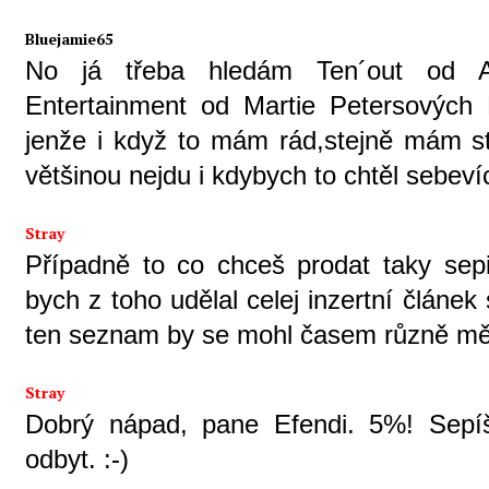
Bluejamie65
No já třeba hledám Ten´out od 
Entertainment od Martie Petersových 
jenže i když to mám rád,stejně mám st
většinou nejdu i kdybych to chtěl sebevíc
Stray
Případně to co chceš prodat taky sepi
bych z toho udělal celej inzertní článe
ten seznam by se mohl časem různě měnit
Stray
Dobrý nápad, pane Efendi. 5%! Sepíš
odbyt. :-)