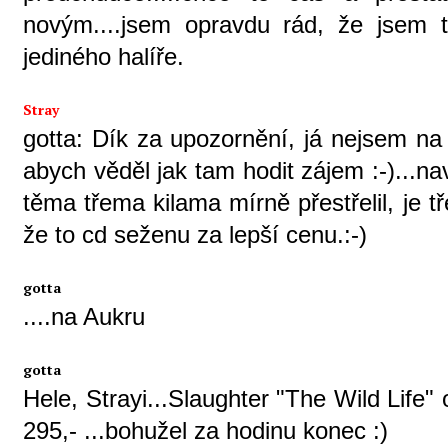
novým....jsem opravdu rád, že jsem to 
jediného halíře.
Stray
gotta: Dík za upozornění, já nejsem na 
abych věděl jak tam hodit zájem :-)...n
těma třema kilama mírně přestřelil, je 
že to cd seženu za lepší cenu.:-)
gotta
....na Aukru
gotta
Hele, Strayi...Slaughter "The Wild Life" 
295,- ...bohužel za hodinu konec :)