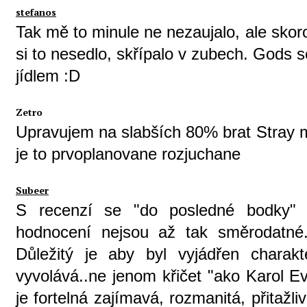
stefanos
Tak mě to minule ne nezaujalo, ale skor
si to nesedlo, skřípalo v zubech. Gods se
jídlem :D
Zetro
Upravujem na slabších 80% brat Stray 
je to prvoplanovane rozjuchane
Subeer
S recenzí se "do posledné bodky" 
hodnocení nejsou až tak směrodatné..
Důležitý je aby byl vyjádřen charak
vyvolává..ne jenom křičet "ako Karol E
je fortelná zajímavá, rozmanitá, přitažl