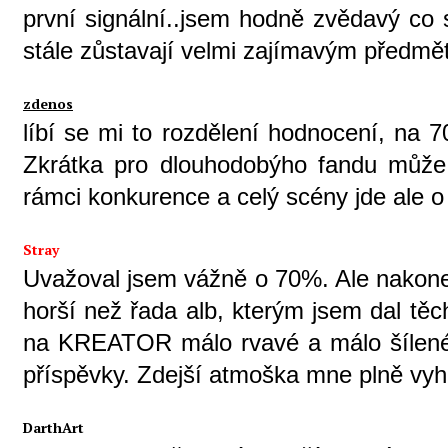
první signální..jsem hodně zvědavý co 
stále zůstavají velmi zajímavým předmě
zdenos
líbí se mi to rozdělení hodnocení, na 
Zkrátka pro dlouhodobýho fandu může 
rámci konkurence a celý scény jde ale o 
Stray
Uvažoval jsem vážně o 70%. Ale nakonec
horší než řada alb, kterým jsem dal těc
na KREATOR málo rvavé a málo šílené
příspěvky. Zdejší atmoška mne plně vyh
DarthArt