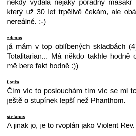
někdy vydala nějaký pořádný masakr v
který už 30 let trpělivě čekám, ale ob
nereálné. :-)
zdenos
já mám v top oblíbených skladbách (4
Totalitarian... Má někdo takhle hodně
mě bere fakt hodně :))
Louža
Čím víc to poslouchám tím víc se mi to
ještě o stupínek lepší než Phanthom.
stefanos
A jinak jo, je to rvoplán jako Violent Rev.