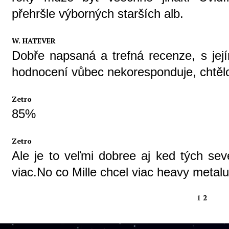
přehršle výborných starších alb.
W. HATEVER
Dobře napsaná a trefná recenze, s j
hodnocení vůbec nekoresponduje, chtělo
Zetro
85%
Zetro
Ale je to veľmi dobree aj ked tých sev
viac.No co Mille chcel viac heavy meta
1
2