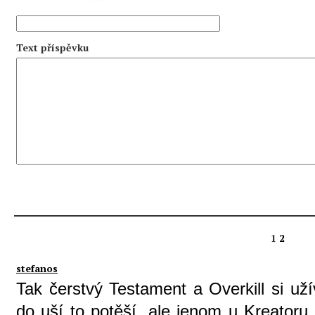
Text příspěvku
1
2
stefanos
Tak čerstvý Testament a Overkill si u
do uší to potěší, ale jenom u Kreatoru