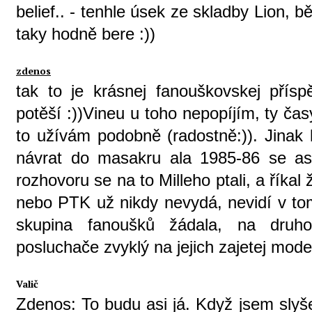
belief.. - tenhle úsek ze skladby Lion, b
taky hodně bere :))
zdenos
tak to je krásnej fanouškovskej přís
potěší :))Vineu u toho nepopíjím, ty ča
to užívám podobně (radostně:)). Jinak
návrat do masakru ala 1985-86 se as
rozhovoru se na to Milleho ptali, a říkal
nebo PTK už nikdy nevydá, nevidí v tom
skupina fanoušků žádala, na druho
posluchače zvyklý na jejich zajetej model
Valič
Zdenos: To budu asi já. Když jsem slyš