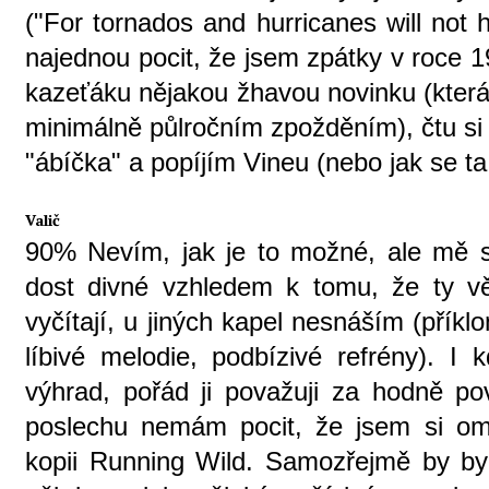
("For tornados and hurricanes will not 
najednou pocit, že jsem zpátky v roce 
kazeťáku nějakou žhavou novinku (kter
minimálně půlročním zpožděním), čtu si
"ábíčka" a popíjím Vineu (nebo jak se ta
Valič
90% Nevím, jak je to možné, ale mě se
dost divné vzhledem k tomu, že ty věc
vyčítají, u jiných kapel nesnáším (pří
líbivé melodie, podbízivé refrény). 
výhrad, pořád ji považuji za hodně po
poslechu nemám pocit, že jsem si om
kopii Running Wild. Samozřejmě by byl