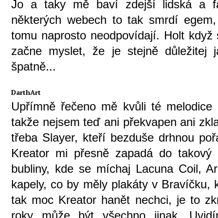
Jo a taky mě baví zdejší lidská a 
některých webech to tak smrdí egem,
tomu naprosto neodpovídají. Holt když 
začne myslet, že je stejně důležitej
špatně...
DarthArt
Upřímně řečeno mě kvůli té melodice 
takže nejsem teď ani překvapen ani zkla
třeba Slayer, kteří bezduše drhnou po
Kreator mi přesně zapadá do takový t
bubliny, kde se míchaj Lacuna Coil, A
kapely, co by měly plakáty v Bravíčku, 
tak moc Kreator hanět nechci, je to zkr
roky může být všechno jinak. Uvid