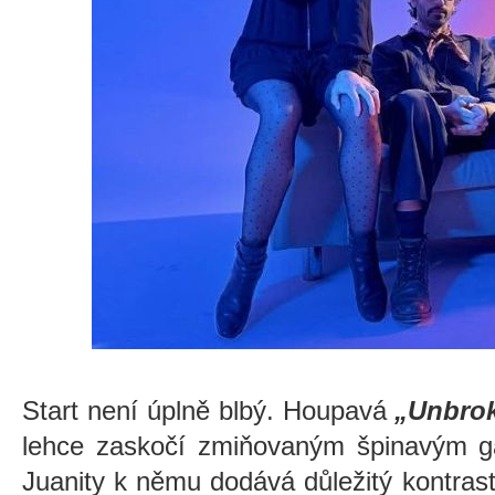
Start není úplně blbý. Houpavá
„Unbro
lehce zaskočí zmiňovaným špinavým g
Juanity k němu dodává důležitý kontrast