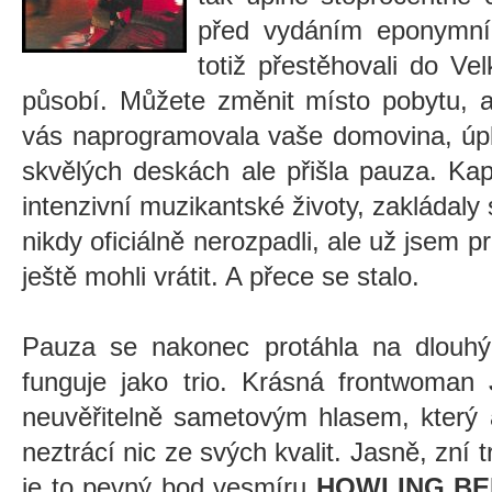
před vydáním eponymní
totiž přestěhovali do Ve
působí. Můžete změnit místo pobytu, al
vás naprogramovala vaše domovina, úpl
skvělých deskách ale přišla pauza. Kap
intenzivní muzikantské životy, zakládaly s
nikdy oficiálně nerozpadli, ale už jsem 
ještě mohli vrátit. A přece se stalo.
Pauza se nakonec protáhla na dlouhýc
funguje jako trio. Krásná frontwoman
neuvěřitelně sametovým hlasem, který 
neztrácí nic ze svých kvalit. Jasně, zní 
je to pevný bod vesmíru
HOWLING BE