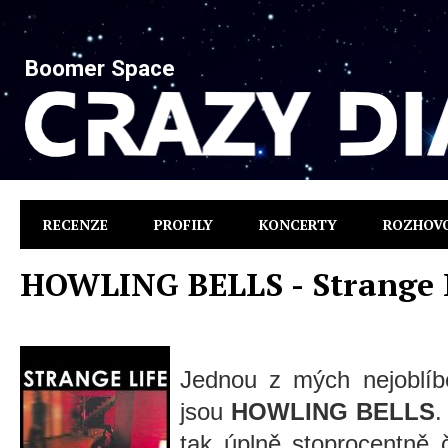
Boomer Space
RECENZE
PROFILY
KONCERTY
ROZHOV
HOWLING BELLS - Strange 
Jednou z mých nejoblíbe
jsou
HOWLING BELLS
.
tak úplně stoprocentně č