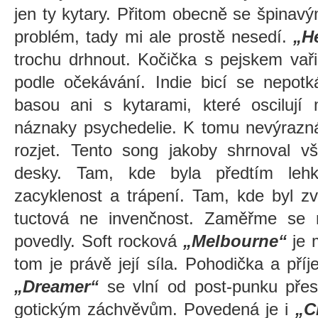
jen ty kytary. Přitom obecně se špin
problém, tady mi ale prostě nesedí.
„H
trochu drhnout. Kočička s pejskem vaři
podle očekávání. Indie bicí se nepot
basou ani s kytarami, které oscilují 
náznaky psychedelie. K tomu nevýrazná
rozjet. Tento song jakoby shrnoval v
desky. Tam, kde byla předtím lehk
zacyklenost a trápení. Tam, kde byl zv
tuctová ne invenčnost. Zaměřme se r
povedly. Soft rocková
„Melbourne“
je 
tom je právě její síla. Pohodička a příj
„Dreamer“
se vlní od post-punku pře
gotickým záchvěvům. Povedená je i
„C