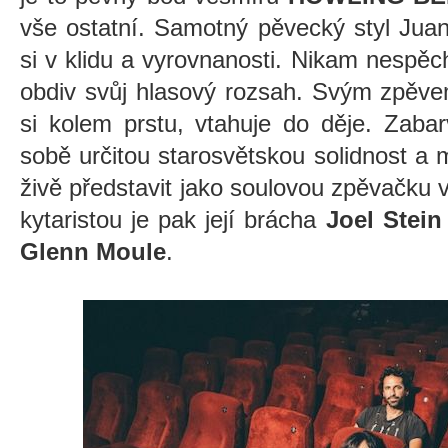
vše ostatní. Samotný pěvecký styl Juanit
si v klidu a vyrovnanosti. Nikam nespě
obdiv svůj hlasový rozsah. Svým zpěve
si kolem prstu, vtahuje do děje. Zaba
sobě určitou starosvětskou solidnost a m
živě představit jako soulovou zpěvačku
kytaristou je pak její brácha
Joel Stein
Glenn Moule
.