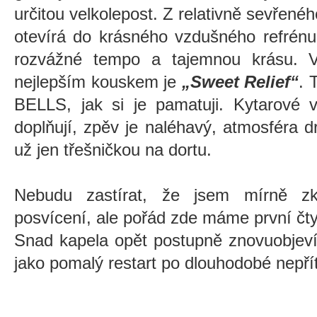
určitou velkolepost. Z relativně sevře
otevírá do krásného vzdušného refrénu
rozvážné tempo a tajemnou krásu. 
nejlepším kouskem je
„Sweet Relief“
. 
BELLS, jak si je pamatuji. Kytarové 
doplňují, zpěv je naléhavý, atmosféra 
už jen třešničkou na dortu.
Nebudu zastírat, že jsem mírně z
posvícení, ale pořád zde máme první čtyř
Snad kapela opět postupně znovuobjeví 
jako pomalý restart po dlouhodobé nepří