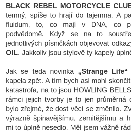
BLACK REBEL MOTORCYCLE CLU
temný, spíše to hrají do tajemna. A p
fluidum, to, co mají v DNA, co pro
podvědomě. Když se na to soustř
jednotlivých písničkách objevovat odka
OIL
. Jakkoliv jsou stylově ty kapely úpln
Jak se teda novinka
„Strange Life“
kapela zpět. A tím bych asi mohl skonč
katastrofa, na to jsou HOWLING BELLS 
rámci jejich tvorby je to jen průměrná
bylo zřejmé, že dost věcí se změnilo. 
výrazně špinavějšímu, zemitějšímu a h
mi to úplně nesedlo. Měl jsem vážně rád 