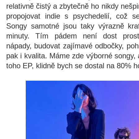
relativně čistý a zbytečně ho nikdy nešpi
propojovat indie s psychedelií, což s
Songy samotné jsou taky výrazně kratš
minuty. Tím pádem není dost prosto
nápady, budovat zajímavé odbočky, pohr
pak i kvalita. Máme zde výborné songy, a
toho EP, klidně bych se dostal na 80% 