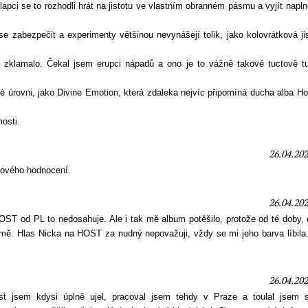
pci se to rozhodli hrát na jistotu ve vlastním obranném pásmu a vyjít napln
 se zabezpečit a experimenty většinou nevynášejí tolik, jako kolovrátková ji
ě zklamalo. Čekal jsem erupci nápadů a ono je to vážně takové tuctově t
 úrovni, jako Divine Emotion, která zdaleka nejvíc připomíná ducha alba Ho
osti.
26.04.202
dového hodnocení.
26.04.202
HOST od PL to nedosahuje. Ale i tak mě album potěšilo, protože od té doby,
 mě. Hlas Nicka na HOST za nudný nepovažuji, vždy se mi jeho barva líbila
26.04.202
jsem kdysi úplně ujel, pracoval jsem tehdy v Praze a toulal jsem 