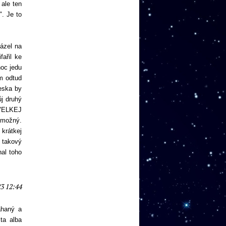
 ale ten
". Je to
házel na
ařil ke
noc jedu
am odtud
eska by
ůj druhý
 VELKEJ
í možný.
krátkej
, takový
nal toho
3 12:44
ahaný a
ta alba