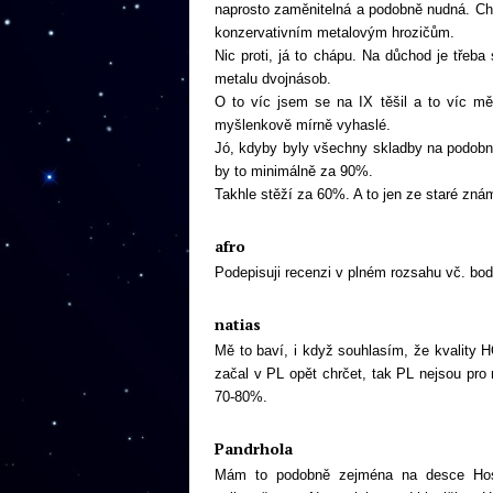
naprosto zaměnitelná a podobně nudná. Chla
konzervativním metalovým hrozičům.
Nic proti, já to chápu. Na důchod je třeba
metalu dvojnásob.
O to víc jsem se na IX těšil a to víc m
myšlenkově mírně vyhaslé.
Jó, kdyby byly všechny skladby na podobné
by to minimálně za 90%.
Takhle stěží za 60%. A to jen ze staré znám
afro
Podepisuji recenzi v plném rozsahu vč. bo
natias
Mě to baví, i když souhlasím, že kvality 
začal v PL opět chrčet, tak PL nejsou pro
70-80%.
Pandrhola
Mám to podobně zejména na desce Host 