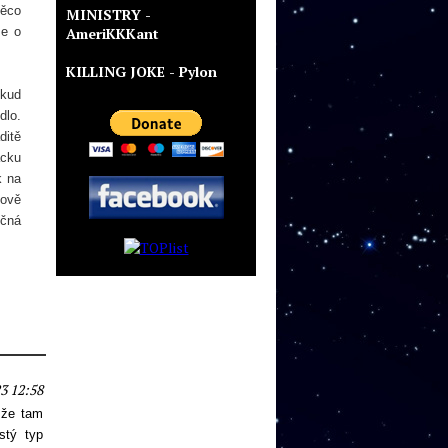
něco
MINISTRY -
ze o
AmeriKKKant
KILLING JOKE - Pylon
okud
dlo.
ditě
ácku
k na
tově
ečná
3 12:58
 že tam
stý typ