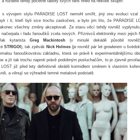
 rozdělili tehdy početné tábory svých fans hned na několik skupin.
 s vývojem stylu PARADISE LOST nemohl smířit, jiný onu evoluci vzal
li i ti, kteří byli sice trochu zaskočeni, a bylo jim líto, že PARADISE 
nakonec všechny změny akceptovali. Ze stavu věcí tehdy rovněž vyplynulo
načerpala i řadu fanoušků zcela nových. Příznivců elektroniky mezi jejich 
Jak kytarista
Greg Mackintosh
(v minulé dekádě působil rovně
té
STRIGOI
), tak zpěvák
Nick Holmes
(je rovněž pár let growlerem u švéds
nemalou fanouškovskou základnu, která se právě k experimentálnějšímu ob
e a jít tak trochu naproti právě podobným posluchačům, to je zjevně prvoř
ST již před lety definitivně obrátili kormidlem směrem k vlastním koře
snili, a věnují se výhradně temné metalové podstatě.