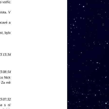
o vstříc
stota. V
ucavé a
st, bylo
3 13:34
3 08:54
 co Nick
. Za mě
3 07:32
se s ní