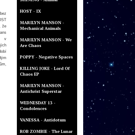
HOST - IX
 bez
LOST
MARILYN MANSON -
, že
Mechanical Animals
fans
ž v
MARILYN MANSON - We
Are Chaos
kých
dobí
POPPY - Negative Spaces
adým
nům,
KILLING JOKE - Lord Of
Chaos EP
MARILYN MANSON -
Antichrist Superstar
WEDNESDAY 13 -
Condolences
VANESSA - Antidotum
ROB ZOMBIE - The Lunar