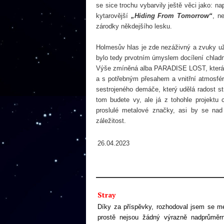
se sice trochu vybarvily ještě věci jako: 
kytarovější
„Hiding From Tomorrow“
,
ne
zárodky někdejšího lesku.
Holmesův hlas je zde nezáživný a zvuky uži
bylo tedy prvotním úmyslem docílení chladn
Výše zmíněná alba PARADISE LOST, která st
a s potřebným přesahem a vnitřní atmosfé
sestrojeného demáče, který udělá radost st
tom budete vy, ale já z tohohle projektu
proslulé metalové značky, asi by se nad
záležitost.
26.04.2023
Stray
Díky za příspěvky, rozhodoval jsem se m
prostě nejsou žádný výrazně nadprůměrn