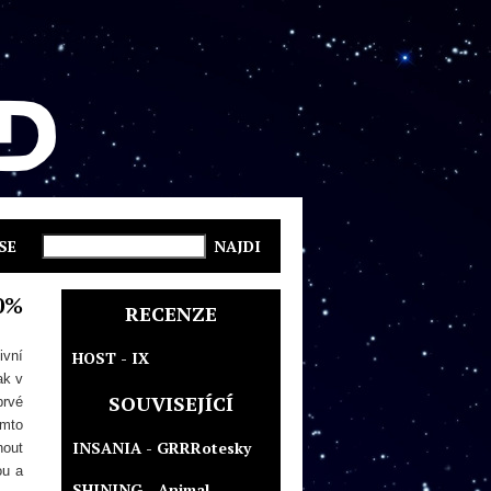
SE
0%
RECENZE
ivní
HOST - IX
ak v
SOUVISEJÍCÍ
rvé
ímto
INSANIA - GRRRotesky
nout
ou a
SHINING - Animal