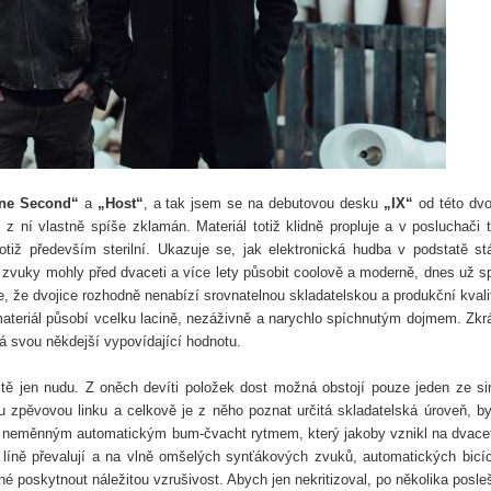
ne Second“
a
„Host“
, a tak jsem se na debutovou desku
„IX“
od této dvo
z ní vlastně spíše zklamán. Materiál totiž klidně propluje a v posluchači 
tiž především sterilní. Ukazuje se, jak elektronická hudba v podstatě st
eré zvuky mohly před dvaceti a více lety působit coolově a moderně, dnes už s
e, že dvojice rozhodně nenabízí srovnatelnou skladatelskou a produkční kvali
riál působí vcelku lacině, nezáživně a narychlo spíchnutým dojmem. Zkr
má svou někdejší vypovídající hodnotu.
stě jen nudu. Z oněch devíti položek dost možná obstojí pouze jeden ze si
ou zpěvovou linku a celkově je z něho poznat určitá skladatelská úroveň, by
n neměnným automatickým bum-čvacht rytmem, který jakoby vznikl na dvacet
 líně převalují a na vlně omšelých synťákových zvuků, automatických bicí
é poskytnout náležitou vzrušivost. Abych jen nekritizoval, po několika posle