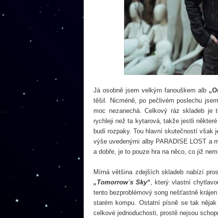
Já osobně jsem velkým fanouškem alb
„O
těšil. Nicméně, po pečlivém poslechu jsem 
moc nezanechá. Celkový ráz skladeb je to
rychleji než ta kytarová, takže jestli někt
budí rozpaky. Tou hlavní skutečností však j
výše uvedenými alby PARADISE LOST a mate
a dobře, je to pouze hra na něco, co již ne
Mírná většina zdejších skladeb nabízí pro
„Tomorrow´s Sky“
, který vlastní chytlav
tento bezproblémový song nešťastně kráje
starém kompu. Ostatní písně se tak nějak
celkové jednoduchosti, prostě nejsou schopn