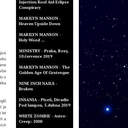
Injection Kool Aid Eclipse
Conspiracy
MARILYN MANSON -
Heaven Upside Down
MARILYN MANSON -
Holy Wood ...
MINISTRY - Praha, Roxy,
jice
10.července 2019
toho
árne
MARILYN MANSON - The
píše
Golden Age Of Grotesque
tu s
NINE INCH NAILS -
átka
Broken
INSANIA - Plzeň, Divadlo
nglů
Pod lampou, 5.dubna 2019
ť je
 let
WHITE ZOMBIE - Astro-
ch a
Creep: 2000
ších