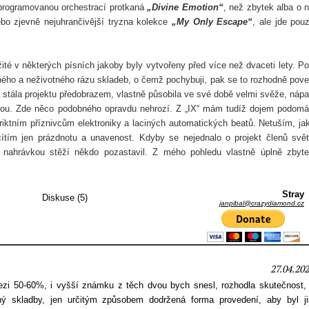
naprogramovanou orchestrací protkaná
„Divine Emotion“
, než zbytek alba o 
bo zjevně nejuhrančivější tryzna kolekce
„My Only Escape“
, ale jde pou
té v některých písních jakoby byly vytvořeny před více než dvaceti lety. P
ého a neživotného rázu skladeb, o čemž pochybuji, pak se to rozhodně pove
ála projektu předobrazem, vlastně působila ve své době velmi svěže, nápa
rou. Zde něco podobného opravdu nehrozí.
Z „IX“ mám tudíž dojem podom
riktním příznivcům elektroniky a laciných automatických beatů. Netuším, ja
 cítím jen prázdnotu a unavenost. Kdyby se nejednalo o projekt členů svě
 nahrávkou stěží někdo pozastavil. Z mého pohledu vlastně úplně zbyt
Stray
Diskuse (5)
janpibal@crazydiamond.cz
27.04.202
ezi 50-60%, i vyšší známku z těch dvou bych snesl, rozhodla skutečnost,
ý skladby, jen určitým způsobem dodržená forma provedení, aby byl ji