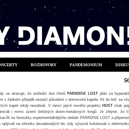
ONCERTY
ROZHOVORY
PANDEMONIUM
DISKU
5
dy se ukazuje, že ústřední duo členů
PARADISE LOST
platí za hyperakt
ým v žádném případě nestačí působení v domovské kapele. Až do teď se vš
alších kapel nikdy nesetkali. V rámci jejich nového projektu
HOST
však pop
otenciál i mimo území britských doom-metalových kingů. Je zřejmé, že t
 zacílit na fanoušky experimentálnějšího období PARADISE LOST a připome
m oplývali na sklonku devadesátých let, kdy výrazně koketovali s elektronik