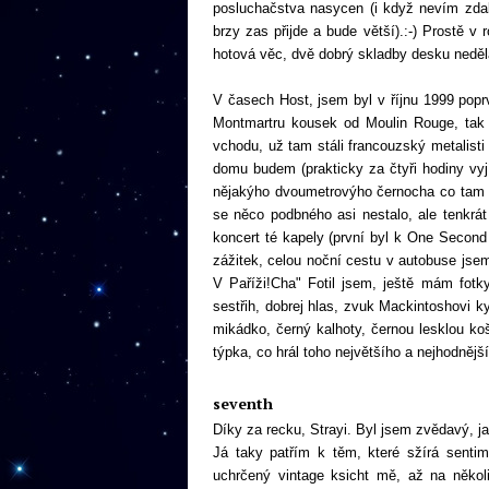
posluchačstva nasycen (i když nevím zdali 
brzy zas přijde a bude větší).:-) Prostě v 
hotová věc, dvě dobrý skladby desku neděl
V časech Host, jsem byl v říjnu 1999 popr
Montmartru kousek od Moulin Rouge, tak j
vchodu, už tam stáli francouzský metalist
domu budem (prakticky za čtyři hodiny vyj
nějakýho dvoumetrovýho černocha co tam tr
se něco podbného asi nestalo, ale tenkrát 
koncert té kapely (první byl k One Seco
zážitek, celou noční cestu v autobuse jsem
V Paříži!Cha" Fotil jsem, ještě mám fotk
sestřih, dobrej hlas, zvuk Mackintoshovi 
mikádko, černý kalhoty, černou lesklou ko
týpka, co hrál toho největšího a nejhodnějš
seventh
Díky za recku, Strayi. Byl jsem zvědavý, j
Já taky patřím k těm, které sžírá senti
uchrčený vintage ksicht mě, až na několi