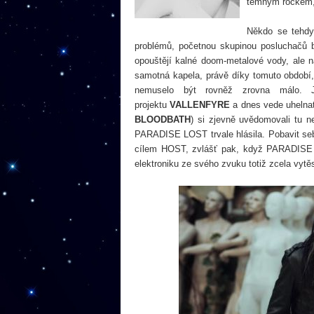
temným rockem, a
Někdo se tehdy
problémů, početnou skupinou posluchačů by
opouštějí kalné doom-metalové vody, ale 
samotná kapela, právě díky tomuto období, 
nemuselo být rovněž zrovna málo. 
projektu
VALLENFYRE
a dnes vede uhelna
BLOODBATH
) si zjevně uvědomovali tu 
PARADISE LOST trvale hlásila. Pobavit seb
cílem HOST, zvlášť pak, když PARADISE LO
elektroniku ze svého zvuku totiž zcela vytě