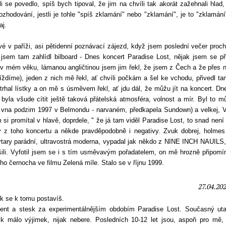
se povedlo, spíš bych tipoval, že jim na chvíli tak akorát zažehnali hlad,
rozhodování, jestli je tohle "spíš zklamání" nebo "zklamání", je to "zklamání
aj.
vé v paříži, asi pětidenní poznávací zájezd, když jsem poslední večer proc
sem tam zahlídl bilboard - Dnes koncert Paradise Lost, nějak jsem se přif
i v mém věku, lámanou angličtinou jsem jim řekl, že jsem z Čech a že přes 
íždíme), jeden z nich mě řekl, ať chvíli počkám a šel ke vchodu, přivedl t
hal lístky a on mě s úsměvem řekl, ať jdu dál, že můžu jít na koncert. Dn
byla všude cítit ještě taková přátelská atmosféra, volnost a mír. Byl to m
nd vna podzim 1997 v Belmondu - narvaném, předkapela Sundown) a velkej,
 si promítal v hlavě, doprdele, " že já tam viděl Paradise Lost, to snad nen
y z toho koncertu a někde pravděpodobně i negativy. Zvuk dobrej, holmes 
kytary parádní, ultravostrá moderna, vypadal jak někdo z NINE INCH NAUILS
šili. Vyfotil jsem se i s tím usměvavým pořadatelem, on mě hrozně připomí
ího černocha ve filmu Zelená míle. Stalo se v říjnu 1999.
27.04.202
ak se k tomu postavíš.
ment a stesk za experimentálnějším obdobím Paradise Lost. Současný ut
k málo výjimek, nijak nebere. Posledních 10-12 let jsou, aspoň pro mě, 