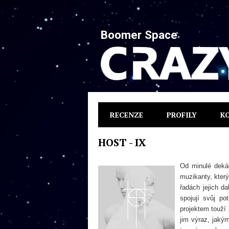
Boomer Space
RECENZE
PROFILY
K
HOST - IX
Od minulé deká
muzikanty, kter
řadách jejich d
spojují svůj p
projektem touží
jim výraz, jaký