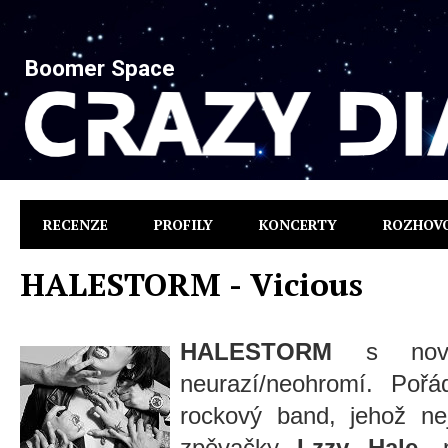
Boomer Space
RECENZE
PROFILY
KONCERTY
ROZHOV
HALESTORM - Vicious
HALESTORM
s no
neurazí/neohromí. Pořá
rockový band, jehož ne
zpěvačky
Lzzy Hale
, 