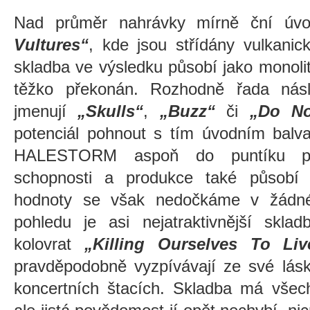
Nad průměr nahrávky mírně ční úv
Vultures“
, kde jsou střídány vulkanic
skladba ve výsledku působí jako monoli
těžko překonán. Rozhodně řada násl
jmenují
„Skulls“
,
„Buzz“
či
„Do No
potenciál pohnout s tím úvodním bal
HALESTORM aspoň do puntíku pot
schopnosti a produkce také působí 
hodnoty se však nedočkáme v žádné
pohledu je asi nejatraktivnější skla
kolovrat
„Killing Ourselves To Liv
pravděpodobně vyzpívávají ze své lás
koncertních štacích. Skladba má všech