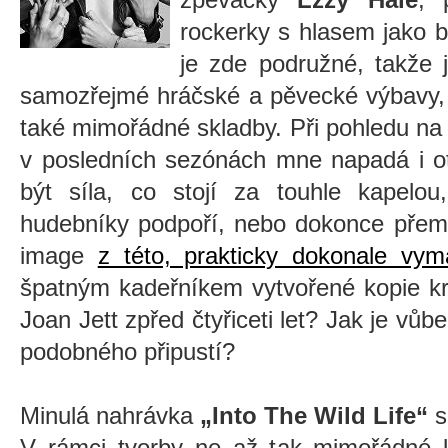
rockerky s hlasem jako b
je zde podružné, takže 
samozřejmé hráčské a pěvecké výbavy, 
také mimořádné skladby. Při pohledu na a
v posledních sezónách mne napadá i ot
být síla, co stojí za touhle kapelo
hudebníky podpoří, nebo dokonce přeml
image
z této, prakticky dokonale vym
špatným kadeřníkem vytvořené kopie kr
Joan Jett zpřed čtyřiceti let? Jak je vů
podobného připustí?
Minulá nahrávka
„Into The Wild Life“
s
V rámci tvorby ne až tak mimořádné k