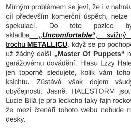
Mírným problémem se jeví, že i v nahrávc
cíl především komerční úspěch, nelze p
spekulací. Do této pozice b
skladba
„Uncomfortable“
, svižný 
trochu
METALLICU
, když se po pochope
už žádný další
„Master Of Puppets“
ne
garážovému dovádění. Hlasu Lzzy Hale
jen toporně sledujete, kolik vám toh
ksichtu. Zůstává však dojem všud
obyčejnosti. Jasně, HALESTORM jsou 
Lucie Bílá je pro leckoho taky fajn roc
že mezi čtenáři tohoto webu nebude ni
desky.