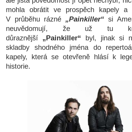
ale jistá povědomost jí opět nechybí, n
mohla obrátit ve prospěch kapely a
V průběhu rázné
„Painkiller“
si Amer
neuvědomují, že už tu kd
důraznější
„Painkiller“
byl, jinak si n
skladby shodného jména do repertoár
kapely, která se otevřeně hlásí k le
historie.