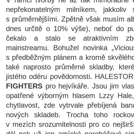
nepřekonatelným milníkem, jakkoliv
s průměrnějšími. Zpětně však musím alb
dnes určitě o 10% výše), neboť do pun
čekalo a stalo se atraktivním z
mainstreamu. Bohužel novinka „Viciou
s předběžným plánem a kromě skvělého 
také naprosto průměrné skladby, kter
jistého odéru povědomosti. HALESTOR
FIGHTERS
pro hejvíkáře. Jsou jim vla
opatřené výborným hlasem Lzzy Hale,
chytlavost, zde vytrvale přebíjená ba
nových skladeb. Trocha toho rockov
v mezích srozumitelnosti pro co nejšir
dál pak už jen amícké paroháčové sig