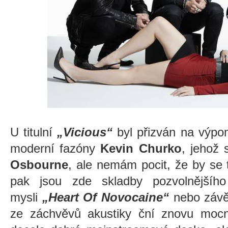
U titulní
„Vicious“
byl přizván na výpom
moderní fazóny
Kevin Churko
, jehož 
Osbourne
, ale nemám pocit, že by se
pak jsou zde skladby pozvolnější
mysli
„Heart Of Novocaine“
nebo záv
ze záchvěvů akustiky ční znovu mocn