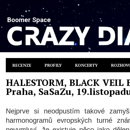
Boomer Space
RECENZE
PROFILY
KONCERTY
ROZHOV
HALESTORM, BLACK VEIL B
Praha, SaSaZu, 19.listopad
Nejprve si neodpustím takové zamyš
harmonogramů evropských turné zná
nevymluví, že existuje něco jako děle