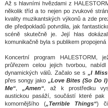
Až s hlavními hvězdami z HALESTORM s
několik tříd a to nejen po zvukové strán
kvality muzikantských výkonů a zde pre
dle předpokladů potvrdila, jak fantast
scéně skutečně je. Její hlas dokáza
komunikačně byla s publikem propojená
Koncertní program HALESTORM, jež
průřezem celou jejich tvorbou, nabídl
dynamických válů. Začalo se s
„I Miss
přes songy jako
„Love Bites (So Do I)
Me“
,
„Amen“
, až k prostředku vys
austickou pasáží, součástí které pak 
komornějšího (
„Terrible Things“
) č