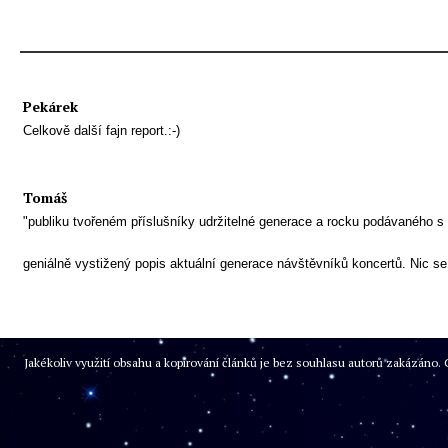
Pekárek
Celkově další fajn report.:-)
Tomáš
"publiku tvořeném příslušníky udržitelné generace a rocku podávaného s 
geniálně vystižený popis aktuální generace návštěvníků koncertů. Nic se 
Jakékoliv využití obsahu a kopírování článků je bez souhlasu autorů zakázán