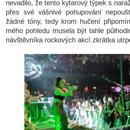
nevadilo, že tento kytarový týpek s nara
přes své vášnivé pohupování nepouš
žádné tóny, tedy krom hučení připomína
mého pohledu musela být tahle půlhod
návštěvníka rockových akcí zkrátka utr