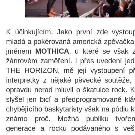
K účinkujícím. Jako první zde vystou
mladá a pokérovaná americká zpěvačka,
jménem
MOTHICA
, u které se však 
žánrovém zaměření. I přes uvedení j
THE HORIZON, mě její vystoupení při
interpretky z nějaké pěvecké soutěže,
opravdu nerad mluvil o škatulce rock. K
slyšel jen bicí a předprogramované kl
chybějícího baskytaristy však na pódiu k
známo proč. Možná publiku tvořené
generace a rocku podávaného s vešk