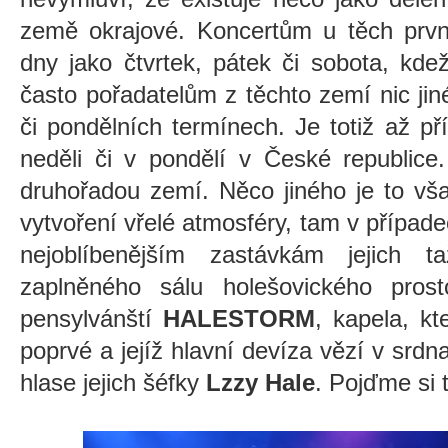
země okrajové. Koncertům u těch prvn
dny jako čtvrtek, pátek či sobota, kd
často pořadatelům z těchto zemí nic ji
či pondělních termínech. Je totiž až pří
neděli či v pondělí v České republice
druhořadou zemí. Něco jiného je to vša
vytvoření vřelé atmosféry, tam v přípa
nejoblíbenějším zastávkám jejich t
zaplněného sálu holešovického pros
pensylvánští
HALESTORM
, kapela, k
poprvé a jejíž hlavní devíza vězí v sr
hlase jejich šéfky
Lzzy Hale
. Pojďme si 