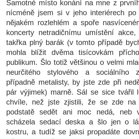
Samotné místo konání na mne z prvníh
nícméně jsem si v jeho interiérech po 
nějakém rozlehlém a spoře nasvíceném
koncerty netradičnímu umístění akce,
takřka plný barák (v tomto případě byc
mohla blížit dvěma tisícovkám přícho
publikum. Šlo totiž většinou o velmi mlad
neurčitého stylového a sociálního z
případně metalisty, by jste zde při nedě
pár výjimek) marně. Sál se sice tvářil 
chvíle, než jste zjistili, že se zde 
podstatě sedět ani moc nedá, neb 
scházela sedací deska a šlo jen o lá
kostru, a tudíž se jaksi propadáte dov