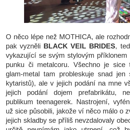
O něco lépe než MOTHICA, ale rozhodn
pak vyzněli
BLACK VEIL BRIDES
, te
vykazující se svým stylovým příklonem
punku či metalcoru. Všechno je sice 
glam-metal tam probleskuje snad jen
kytaristů), ale v jejich podání na mne v
jejich podání dojem prefabrikátu, 
publikum teenagerek. Nastrojení, vyfé
už sice působili, jakože ví něco málo o 
jejich skladby se příliš nevzdalovaly ob
určitě nevnímám jako utrpení, což byl