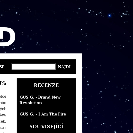
SE
0%
RECENZE
otce
GUS G. - Brand New
Revolution
áním
kých
GUS G. - I Am The Fire
New
ček,
SOUVISEJÍCÍ
se i