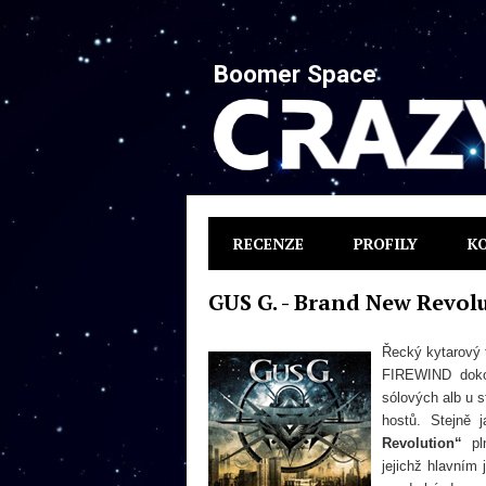
Boomer Space
RECENZE
PROFILY
K
GUS G. - Brand New Revol
Řecký kytarový 
FIREWIND doko
sólových alb u s
hostů. Stejně 
Revolution“
pln
jejichž hlavním 