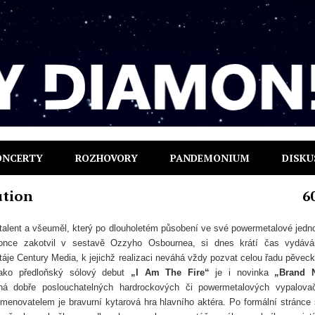
ONCERTY
ROZHOVORY
PANDEMONIUM
DISKU
ution
6
talent a všeuměl, který po dlouholetém působení ve své powermetalové jedn
nce zakotvil v sestavě Ozzyho Osbournea, si dnes krátí čas vydáv
táje Century Media, k jejichž realizaci neváhá vždy pozvat celou řadu pěvec
jako předloňský sólový debut
„I Am The Fire“
je i novinka
„Brand 
á dobře poslouchatelných hardrockových či powermetalových vypalova
jmenovatelem je bravurní kytarová hra hlavního aktéra. Po formální stránce 