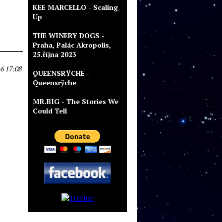
KEE MARCELLO - Scaling
Up
THE WINERY DOGS -
Praha, Palác Akropolis,
25.října 2023
6 17:08
QUEENSRŸCHE -
Queensrÿche
MR.BIG - The Stories We
Could Tell