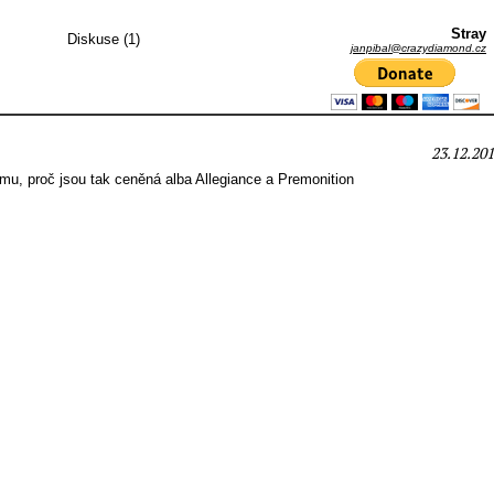
Stray
Diskuse (1)
janpibal@crazydiamond.cz
23.12.201
omu, proč jsou tak ceněná alba Allegiance a Premonition