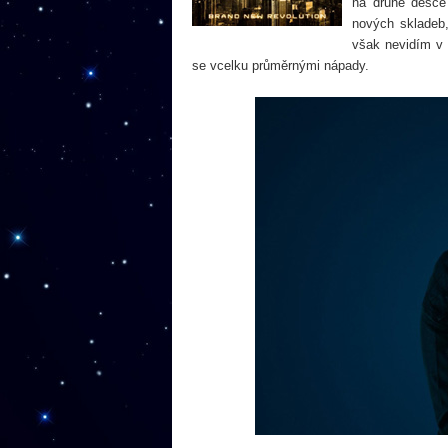
na druhé desce
nových skladeb,
však nevidím v 
se vcelku průměrnými nápady.