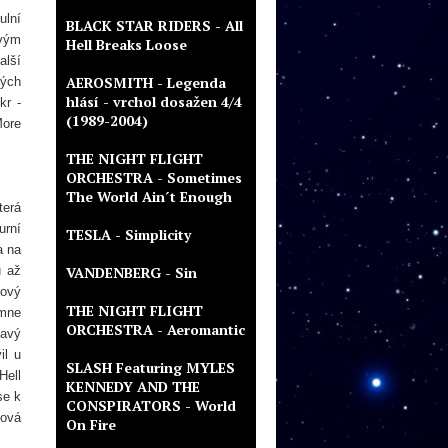
ulní
BLACK STAR RIDERS - All
svým
Hell Breaks Loose
alší
AEROSMITH - Legenda
ých
hlásí - vrchol dosažen 4/4
kr -
(1989-2004)
More
THE NIGHT FLIGHT
ORCHESTRA - Sometimes
The World Ain´t Enough
terá
urní
TESLA - Simplicity
a na
u až
VANDENBERG - Sin
lový
THE NIGHT FLIGHT
 mne
ORCHESTRA - Aeromantic
kavý
il u
SLASH Featuring MYLES
Hell
KENNEDY AND THE
se k
CONSPIRATORS - World
lová
On Fire