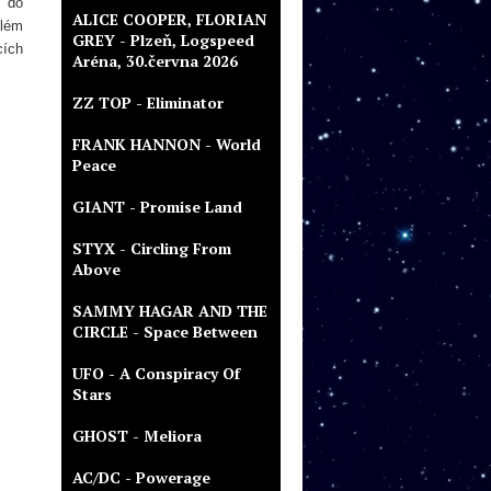
í do
ALICE COOPER, FLORIAN
blém
GREY - Plzeň, Logspeed
cích
Aréna, 30.června 2026
ZZ TOP - Eliminator
FRANK HANNON - World
Peace
GIANT - Promise Land
STYX - Circling From
Above
SAMMY HAGAR AND THE
CIRCLE - Space Between
UFO - A Conspiracy Of
Stars
GHOST - Meliora
AC/DC - Powerage