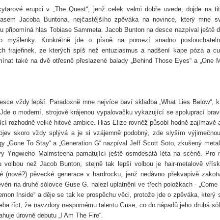
ytarové erupci v „The Quest“, jenž celek velmi dobře uvede, dojde na tit
hlasem Jacoba Buntona, nejčastějšího zpěváka na novince, který mne 
hu připomíná hlas Tobiase Sammeta. Jacob Bunton na desce nazpíval ještě d
o myšlenky. Konkrétně jde o písně na pomezí snadno poslouchateln
ch frajeřinek, ze kterých spíš než entuziasmus a nadšení kape póza a cu
ínat také na dvě otřesně přeslazené balady „Behind Those Eyes“ a „One 
esce vždy lepší. Paradoxně mne nejvíce baví skladba „What Lies Below“, k
e o moderní, strojově krájenou vypalovačku vykazující se spoluprací brav
í rozhodně velké hitové ambice. Hlas Elize rovněž působí hodně zajímavě 
 projev skoro vždy splývá a je si vzájemně podobný, zde slyším výjimečno
y „Gone To Stay“ a „Generation G“ nazpíval Jeff Scott Soto, zkušený meta
avy Yngwieho Malmsteena pamatující ještě osmdesátá léta na scéně. Pro
 volbou než Jacob Bunton, stejně tak lepší volbou je hair-metalově vřís
é (nové?) pěvecké generace v hardrocku, jenž nedávno překvapivě zakotv
 na druhé sólovce Guse G. nalezl uplatnění ve třech položkách - „Come 
emon Inside“ a děje se tak ke prospěchu věci, protože jde o zpěváka, který 
třeba říct, že navzdory nespornému talentu Guse, co do nápadů jeho druhá só
huje úrovně debutu „I Am The Fire“.