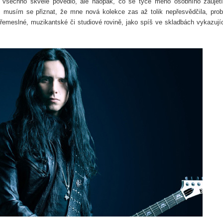
 všechno skvěle povedlo, ale naopak, co se týče mého osobního zaujet
 musím se přiznat, že mne nová kolekce zas až tolik nepřesvědčila, pro
řemeslné, muzikantské či studiové rovině, jako spíš ve skladbách vykazují