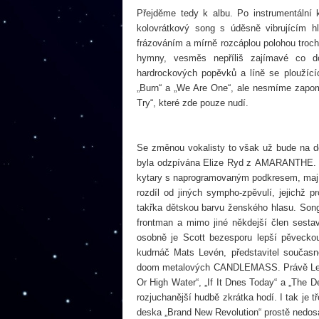
Přejděme tedy k albu. Po instrumentální k
kolovrátkový song s úděsně vibrujícím 
frázováním a mírně rozcáplou polohou troc
hymny, vesměs nepříliš zajímavé co d
hardrockových popěvků a líně se ploužící
„Burn“ a „We Are One“, ale nesmíme zapom
Try“, které zde pouze nudí.
Se změnou vokalisty to však už bude na d
byla odzpívána Elize Ryd z AMARANTHE. Jd
kytary s naprogramovaným podkresem, majíc
rozdíl od jiných sympho-zpěvulí, jejichž
takřka dětskou barvu ženského hlasu. Song
frontman a mimo jiné někdejší člen sest
osobně je Scott bezesporu lepší pěveckou
kudrnáč Mats Levén, představitel současn
doom metalových CANDLEMASS. Právě Levén
Or High Water“, „If It Dnes Today“ a „The D
rozjuchanější hudbě zkrátka hodí. I tak je 
deska „Brand New Revolution“ prostě nedosa