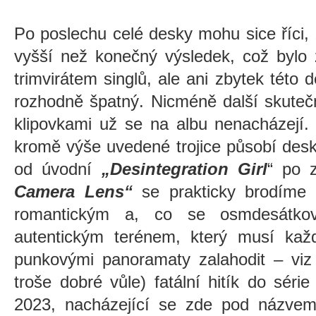
Po poslechu celé desky mohu sice říci,
vyšší než konečný výsledek, což bylo
trimvirátem singlů, ale ani zbytek této 
rozhodně špatný. Nicméně další skutečn
klipovkami už se na albu nenacházejí.
kromě výše uvedené trojice působí desk
od úvodní
„Desintegration Girl
“ po 
Camera Lens“
se prakticky brodíme 
romantickým a, co se osmdesátkové
autentickým terénem, který musí každ
punkovými panoramaty zalahodit – viz 
troše dobré vůle) fatální hitík do s
2023, nacházející se zde pod názv