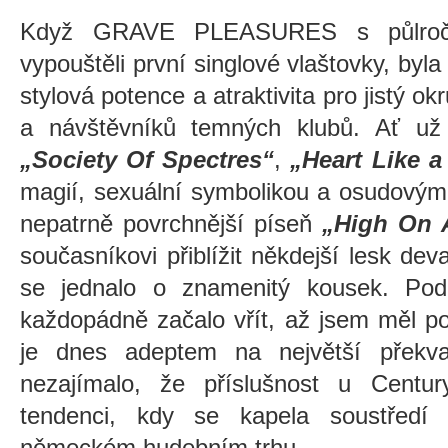
Když GRAVE PLEASURES s půlročn
vypouštěli první singlové vlaštovky, byl
stylová potence a atraktivita pro jistý 
a návštěvníků temných klubů. Ať už
„Society Of Spectres“
,
„Heart Like 
magií, sexuální symbolikou a osudovým
nepatrně povrchnější píseň
„High On A
současníkovi přiblížit někdejší lesk de
se jednalo o znamenitý kousek. Pod
každopádně začalo vřít, až jsem měl po
je dnes adeptem na největší překv
nezajímalo, že příslušnost u Centu
tendenci, kdy se kapela soustředí
německém hudebním trhu.