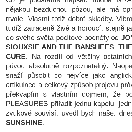
nějakou bezduchou pózou, ale má opra
trvale. Vlastní totiž dobré skladby. Vib
tudíž zatraceně živé a horoucí, stejně j
do svého světa pocitové podněty od
JO
SIOUXSIE AND THE BANSHEES
,
THE
CURE
. Na rozdíl od většiny ostatních
původ absolutně rozpoznatelný. Naopa
snaží působit co nejvíce jako angl
artikulace a celkový způsob projevu p
překvapím s vlastním dojmem, že 
PLEASURES přiřadit jednu kapelu, jedno
zvukově souvisí, uvedl bych naše, dnes 
SUNSHINE
.