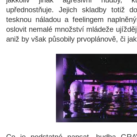
upřednostňuje. Jejich skladby totiž 
tesknou náladou a feelingem naplněný
oslovit nemalé množství mládeže ujíždějí
aniž by však působily prvoplánově, či jak
Co je podstatné napsat, hudba G