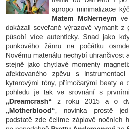
apropo minimalizace ký
Matem McNerneym
ve 
dokázali seveřané výrazově vymanit z 
působí více autenticky. Snad jako kd
punkového žánru na počátku osmdesá
Novému materiálu nechybí uhrančivost a
stejně jako chytlavé momenty magneti
afektovaného zpěvu s instrumentací c
kytarovými tóny, přímočarými beaty a
pohledu je tak ve srovnání s prvním
„Dreamcrash“
z roku 2015 a o dv
„Motherblood“
, novinka prostě je
podstatě zde čelíme záplavě nočních 
ne nepodobně
Brettu Andersonovi
ze