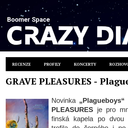
Boomer Space
RECENZE
PROFILY
KONCERTY
ROZHOV
GRAVE PLEASURES - Plagu
Novinka
„Plagueboys“
PLEASURES
je pro mn
finská kapela po dvou
trefila do černého i p