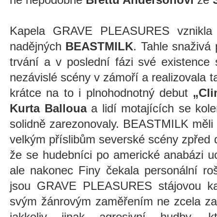
Kapela GRAVE PLEASURES vznikla 
nadějných
BEASTMILK
. Tahle snaživá
trvání a v poslední fázi své existence
nezávislé scény v zámoří a realizovala 
krátce na to i plnohodnotný debut
„Cl
Kurta Balloua
a lidí motajících se ko
solidně zarezonovaly. BEASTMILK měli s
velkým příslibům severské scény zpřed de
že se hudebníci po americké anabázi u
ale nakonec Finy čekala personální r
jsou GRAVE PLEASURES stájovou k
svým žánrovým zaměřením ne zcela zap
jakkoliv jinak agresivní hudby, kt