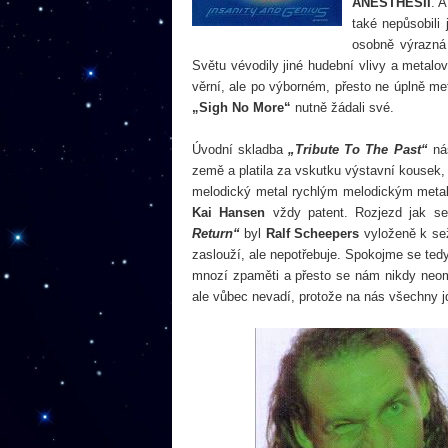
ANESTHESII
. A
také nepůsobili
osobně výrazná
Světu vévodily jiné hudební vlivy a metal
věrní, ale po výborném, přesto ne úplně m
„Sigh No More“
nutně žádali své.
Úvodní skladba
„Tribute To The Past“
nás
země a platila za vskutku výstavní kousek, 
melodický metal rychlým melodickým metale
Kai Hansen
vždy patent. Rozjezd jak se
Return“
byl
Ralf Scheepers
vyloženě k sež
zaslouží, ale nepotřebuje. Spokojme se tedy
mnozí zpaměti a přesto se nám nikdy neomr
ale vůbec nevadí, protože na nás všechny jd