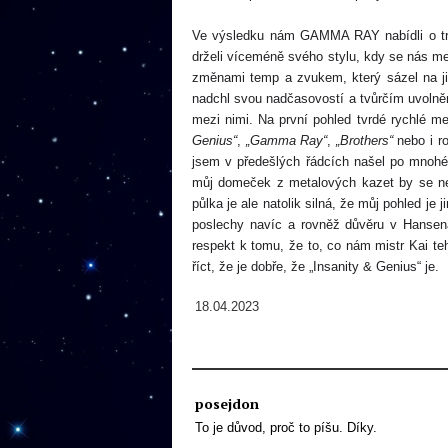
Ve výsledku nám GAMMA RAY nabídli o tro
drželi víceméně svého
stylu, kdy
se nás m
změnami temp a zvukem, který sázel na ji
nadchl svou nadčasovostí a tvůrčím uvolně
mezi nimi. Na první pohled tvrdé rychlé m
Genius“
,
„
Gamma Ray“
,
„Brothers“
nebo i
r
jsem v předešlých řádcích našel po mnoh
můj domeček z
metalových
kazet by se n
půlka je ale natolik silná, že
můj
pohled je j
poslechy navíc a rovněž důvěru v Hansen
respekt k tomu, že to, co nám mistr Kai te
říct, že je dobře, ž
e „
Insanity & Genius“
je.
18.04.2023
posejdon
To je důvod, proč to píšu. Díky.