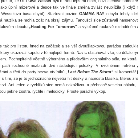
 přesto, že Uli i
Uwe Wessel
byli o třídu lepšími hráči, noví členové samozř
 jako úplní mizerové a desce tak ve finále změna zvlášť neublížila (i když
 Wesselova basa chybí). Startovní pozice
GAMMA RAY
nebyla tehdy ideá
ová muzika se mohla zdát na okraji zájmu. Fanoušci sice zůstávali hanseno
etalovém debutu
„Heading For Tomorrow“
a vyloženě rockově rozladěném 
 tak pro jistotu hned na začátek a se vší dvoušlapkovou parádou zatloukl
který ukazoval kapelu v té nejlepší formě. Navíc obsahoval vše, co dělalo ry
m. Pochopitelně včetně výborného a především originálního sóla, na která
 patří rozhodně nezbrzdí dvě následující položky. V uvolněném refrénu
rání a třetí do party bezva otvíráků
„Last Before The Storm“
si komentář j
 s tím, že je to jednoznačně největší hit desky a naprostá klasika, kterou z
zí. Ani jeden z rychlíků sice nemá nakažlivou a přehnaně veselou náladu,
ou pěkně zostra, rychle i melodicky. Prostě parádní výkop.