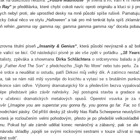
ak na důležitosti neubírá.
„Future Madhouse“
je šílená a víc vám k ní neře
 Ray“
je předělávka, které chybí cokoli navíc oproti originálu a kluci si ji pr
ych nebyl proti, ale uprostřed desky
na mně působí spíše
rušivě
.
Pamatuju
cky čekal něco ve stylu
„Halloween“
a tak
pro mě te
nkrát
byla spíš
zklamán
oň refrén
„gamma ray gamma ray, gamma gamma gamma ray“
docela pobav
zrovna titulní píseň
„Insanity & Genius“
,
která působí
ne
výrazně a až bo
e valící se bicí.
Od následující písně je ale vše zpět v pořádku.
„18 Years
ntalisty, zpěváka a showmana
Dirka Schlächtera
o srdceryvnou baladu a j
ji
„Father And The Son“
z předchozího „Sigh No More“ nebo tuto perlu. Za
ké srdce a neudělat si ostudu, patří Dirkovi můj velký dík. A zatímco nesta
yna, tak se nám náš milý vysměje do ksichtu a vytasí se s brutálním punk
dokonce sám odřve. Výborný dramaturgický fór a především bezva vypalova
épe představit jako závěr nahrávky. Její postupná stavba a gradace 
 v učebnici dramatických metalových opusů. Operetní vsuvka je za
věr (
„
Imagine you
a
re superstar you gonna fly,
y
ou gonna go far.
F
ar, so f
odrchání pásky. Od příští desky již skvělý hlas Ralfa Scheeperse neuslyší
 která je rozloučením
velmi pohodovým,
přesto
je po předešlé velkoskladb
ínu.
Pokud byl ale záměr udělat konec nenáročný a zábavný, pak se ale
návodu skladby „spojili se svými rockovými sestrami v touze užívat si na
nit svět“.