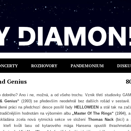
ONCERTY
ROZHOVORY
PANDEMONIUM
DISKU
nd Genius
8
o dobrého? Ano i ne, možná, a od všeho trochu. Vznik třetí studiovky G
y & Genius“
(1993) se především neodehrál bez dalších rošád v sestavě
ené práci na předchozí desce posílil řady
HELLOWEEN
a stál tak na zač
k tradičnějším hodnotám na výborném albu
„Master Of The Rings“
(
1994
), a
skládána zcela nová rytmická sekce ve složení
Thomas Nack
(bicí) a
 kteří kvůli lasu od kytarového mága Hansena opustili thrashmetal