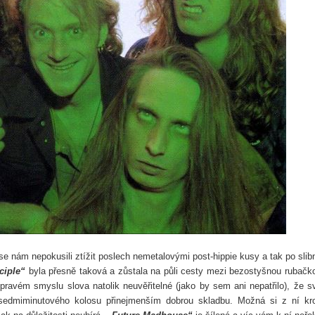
e nám nepokusili ztížit poslech nemetalovými post-hippie kusy a tak po sli
ciple“
byla přesně taková a zůstala na půli cesty mezi bezostyšnou rubačk
pravém smyslu slova natolik neuvěřitelné (jako by sem ani nepatřilo), že 
 sedmiminutového kolosu přinejmenším dobrou skladbu. Možná si z ní k