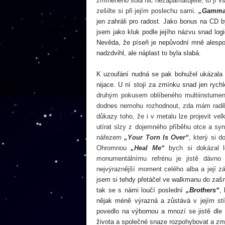
zmíněného sóla nic nezapamatujete, to jí vš
zešilte si při jejím poslechu sami.
„Gamma
jen zahráli pro radost. Jako bonus na CD b
jsem jako kluk
podle jejího názvu
snad logi
Nevěda, že píseň je nepůvodní mně alesp
nadzdvihl
, ale náplast to byla slabá.
K
uzoufání
nudn
á se pak
bohužel ukázala 
nijace.
U
ní
stojí za zmínku snad jen rychl
druhým pokusem oblíbeného multiinstume
dodnes nemohu rozhodnout, zda mám radě
důkazy toho, že i v metalu lze projevit vel
utírat slzy z dojemného příběhu otce a s
nářezem
„Your Torn Is Over“
, který si 
Ohromnou
„Heal Me“
bych si dokázal l
monumentálnímu refrénu je jistě dávno
nejvýraznější moment celého alba a její zá
jsem si tehdy přetáčel ve walkmanu do zašm
tak se s námi loučí poslední
„Brothers“
,
nějak
méně výrazná
a
zůstává v
jejím st
povedlo na výbornou a mnozí se jistě dle 
života a
společné
snaze
rozpohybovat a změ