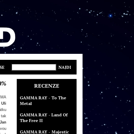
SE
0%
RECENZE
AMMA
GAMMA RAY - To The
Metal
.
Uli
átku
GAMMA RAY - Land Of
 tak
The Free II
Jan
ovou
GAMMA RAY - Majestic