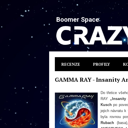
Boomer Space
RECENZE
PROFILY
K
GAMMA RAY - Insanity A
Do třetice všeh
RAY
„Insanit
Kusch
po poved
jejich návratu 
byla rovnou po
Rubach
(basa),