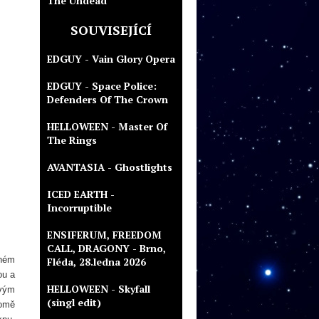
The Undead
SOUVISEJÍCÍ
EDGUY - Vain Glory Opera
EDGUY - Space Police:
Defenders Of The Crown
HELLOWEEN - Master Of
The Rings
AVANTASIA - Ghostlights
ICED EARTH -
Incorruptible
ENSIFERUM, FREEDOM
CALL, DRAGONY - Brno,
bném
Fléda, 28.ledna 2026
ou a
HELLOWEEN - Skyfall
svým
(singl edit)
romě