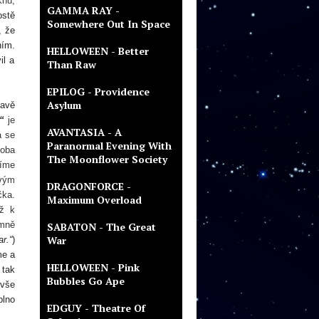
knu,
GAMMA RAY -
ostě
Somewhere Out In Space
, že
í
m.
HELLOWEEN - Better
il
a
Than Raw
EPILOG - Providence
Asylum
lavě
“
je
AVANTASIA - A
á se
Paranormal Evening With
 oba
The Moonflower Society
číme
ovým
DRAGONFORCE -
čka.
Maximum Overload
až k
 mně
SABATON - The Great
War
ar.“
)
me a
HELLOWEEN - Pink
ě
tak
Bubbles Go Ape
 vše
plno
EDGUY - Theatre Of