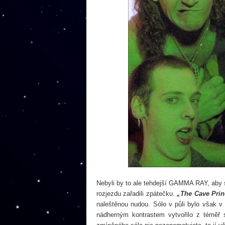
Nebyli by to ale tehdejší GAMMA RAY, aby s
rozjezdu zařadili zpátečku.
„The Cave Prin
naleštěnou nudou. Sólo v půli bylo však v 
nádherným kontrastem vytvořilo z téměř