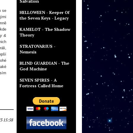
Salvation
u se
HELLOWEEN - Keeper Of
nými
the Seven Keys - Legacy
 mně
KAMELOT - The Shadow
ěkde
Theory
ty &
nich
STRATOVARIUS -
áli,
Nemesis
epší
nohé
BLIND GUARDIAN - The
také
God Machine
usím
SEVEN SPIRES - A
Fortress Called Home
3 15:58