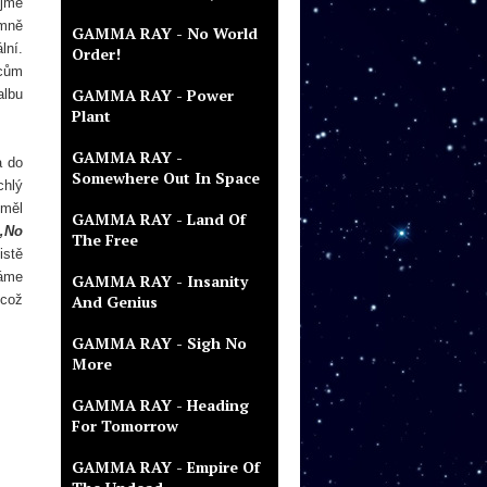
ejmě
 mně
GAMMA RAY - No World
lní.
Order!
vcům
GAMMA RAY - Power
albu
Plant
GAMMA RAY -
a do
Somewhere Out In Space
chlý
 měl
GAMMA RAY - Land Of
„No
The Free
istě
náme
GAMMA RAY - Insanity
 což
And Genius
GAMMA RAY - Sigh No
More
GAMMA RAY - Heading
For Tomorrow
GAMMA RAY - Empire Of