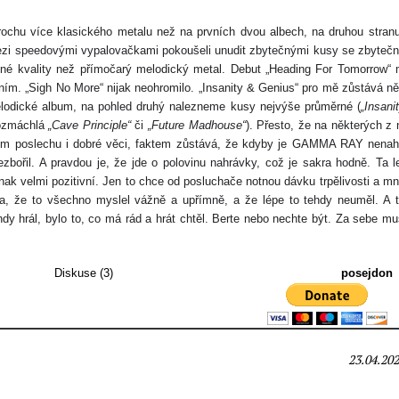
chu více klasického metalu než na prvních dvou albech, na druhou stran
ezi
speedovým
i
vypalovačk
ami pok
oušeli unudit zbytečnými kusy
se zbyteč
né kvality
než přímočarý melodický metal
. Debut „Heading For Tomorrow“
ním. „Sigh No More“ nijak neohromil
o
.
„Insanity & Genius“
pro mě zůstává n
elodické album, na pohled druhý nalezneme kusy nejvýše průměrné (
„
Insani
ozmáchlá
„
Cave Principle“
či
„Future Madhouse“
).
Přesto, že na některých z 
ém poslechu i dobré věci, faktem zůstává, že kdyby je GAMMA RAY nenahr
ezbořil.
A pravdou je, že jde o polovinu nahrávky, což je sakra hodně. Ta l
inak
velmi
pozitivní.
Jen to chce od posluchače notnou dávku trpělivosti a m
a, že to všechno mysl
el
vážně a upřímně, a že lépe to tehdy neuměl.
A 
hdy hrál, bylo to, co má rád
a hrát chtěl. Berte nebo nechte být. Za sebe m
Diskuse (3)
posejdon
23.04.202