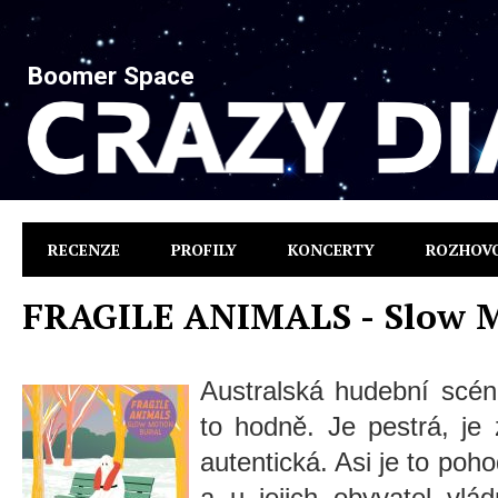
Boomer Space
RECENZE
PROFILY
KONCERTY
ROZHOV
FRAGILE ANIMALS - Slow M
Australská hudební scén
to hodně. Je pestrá, je
autentická. Asi je to poho
a u jejich obyvatel vlá