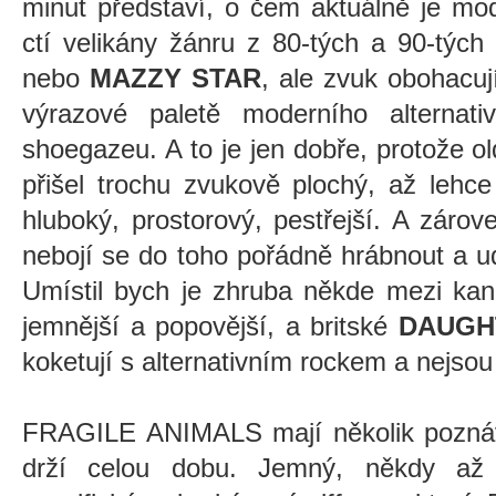
minut představí, o čem aktuálně je mo
ctí velikány žánru z 80-tých a 90-tých
nebo
MAZZY STAR
, ale zvuk obohacují
výrazové paletě moderního alternat
shoegazeu. A to je jen dobře, protože 
přišel trochu zvukově plochý, až lehc
hluboký, prostorový, pestřejší. A zárove
nebojí se do toho pořádně hrábnout a u
Umístil bych je zhruba někde mezi k
jemnější a popovější, a britské
DAUGH
koketují s alternativním rockem a nejsou
FRAGILE ANIMALS mají několik poznáv
drží celou dobu. Jemný, někdy až 