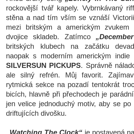
rockovější tvář kapely. Vybrnkávaný r
stěna a nad tím vším se vznáší Victori
mezi britským a americkým zvukem n
dvojice skladeb. Zatímco
„December
britských klubech na začátku deva
naopak s moderním americkým indie 
SILVERSUN PICKUPS
. Správně nálado
ale silný refrén. Můj favorit. Zajím
rytmická sekce na pozadí tentokrát tro
bicích, hlavně při přechodech je parádní
jen velice jednoduchý motiv, aby se po
driftujících divošku.
„Watching The Clock“
je postavená na 