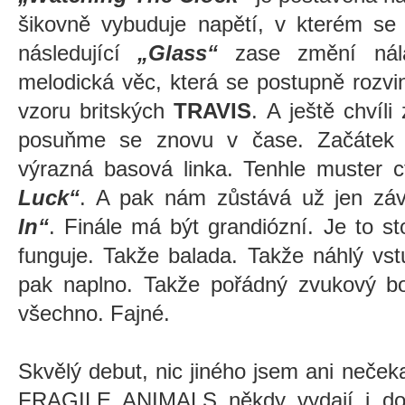
šikovně vybuduje napětí, v kterém se
následující
„Glass“
zase změní nálad
melodická věc, která se postupně rozvi
vzoru britských
TRAVIS
. A ještě chvíl
posuňme se znovu v čase. Začátek
výrazná basová linka. Tenhle muster 
Luck“
. A pak nám zůstává už jen zá
In“
. Finále má být grandiózní. Je to s
funguje. Takže balada. Takže náhlý vst
pak naplno. Takže pořádný zvukový bor
všechno. Fajné.
Skvělý debut, nic jiného jsem ani nečeka
FRAGILE ANIMALS někdy vydají i do 