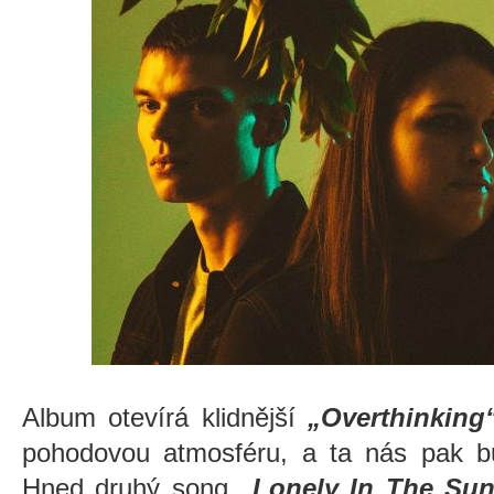
Album otevírá klidnější
„Overthinking
pohodovou atmosféru, a ta nás pak b
Hned druhý song
„Lonely In The Su