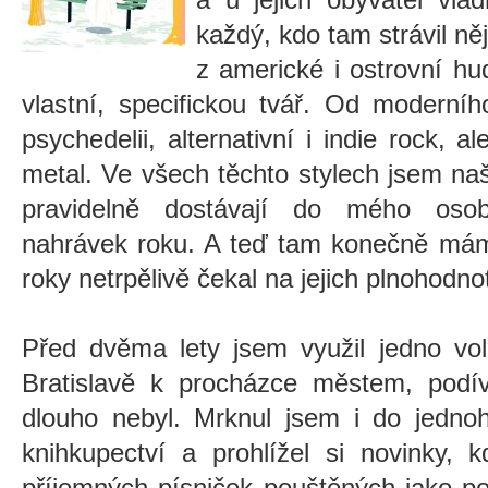
každý, kdo tam strávil něj
z americké i ostrovní hu
vlastní, specifickou tvář. Od moderní
psychedelii, alternativní i indie rock, al
metal. Ve všech těchto stylech jsem naš
pravidelně dostávají do mého osob
nahrávek roku. A teď tam konečně mám 
roky netrpělivě čekal na jejich plnohodno
Před dvěma lety jsem využil jedno vol
Bratislavě k procházce městem, podí
dlouho nebyl. Mrknul jsem i do jedno
knihkupectví a prohlížel si novinky,
příjemných písniček pouštěných jako p