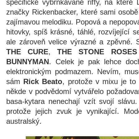
specifické vybrnkávané riffy, na které
značky Rickenbacker, které sami osobě 
zajímavou melodiku. Popová a nepopová
hitovky, spíš krásné, táhlé, rozvíjející 
ale zároveň velice výrazné a zpěvné. S
THE CURE
,
THE STONE ROSES
BUNNYMAN
. Celek je pak lehce do
elektronickým podmazem. Nevím, musel
sám
Rick Beato
, protože v mixu je t
někde v podvědomí vytvářelo požadovano
basa-kytara nenechají vzít svojí slávu
protože jejich zvuk je vynikající. Mod
australský.