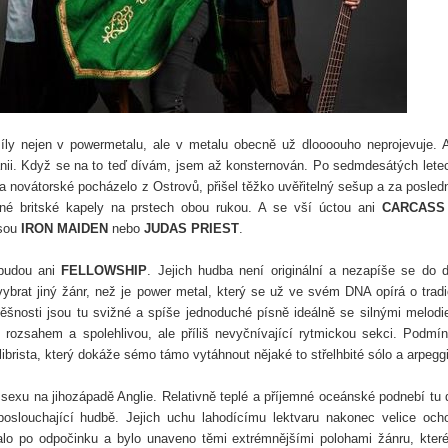
ly nejen v powermetalu, ale v metalu obecně už dloooouho neprojevuje. 
nii. Když se na to teď dívám, jsem až konsternován. Po sedmdesátých lete
 novátorské pocházelo z Ostrovů, přišel těžko uvěřitelný sešup a za posled
zdné britské kapely na prstech obou rukou. A se vší úctou ani
CARCASS
sou
IRON MAIDEN
nebo
JUDAS PRIEST
.
ebudou ani
FELLOWSHIP
. Jejich hudba není originální a nezapíše se do d
brat jiný žánr, než je power metal, který se už ve svém DNA opírá o tradi
šnosti jsou tu svižné a spíše jednoduché písně ideálně se silnými melodi
 rozsahem a spolehlivou, ale příliš nevyčnívající rytmickou sekci. Podmí
librista, který dokáže sémo támo vytáhnout nějaké to střelhbité sólo a arpegg
sexu na jihozápadě Anglie. Relativně teplé a příjemné oceánské podnebí tu 
poslouchající hudbě. Jejich uchu lahodícímu lektvaru nakonec velice och
lalo po odpočinku a bylo unaveno těmi extrémnějšími polohami žánru, kter