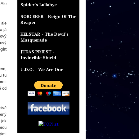
 Ale
Spider´s Lullabye
SORCERER - Reign Of The
Reaper
 ale
a já
HELSTAR - The Devil´s
kový
Masquerade
kový
ight
JUDAS PRIEST -
Invincible Shield
nem,
U.D.O. - We Are One
u tu
roti
ě od
pivě
zený
 jak
erou
nými