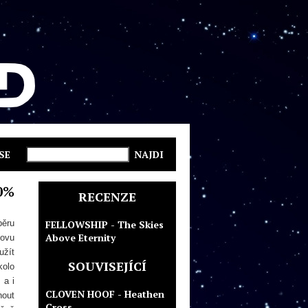
SE
0%
RECENZE
běru
FELLOWSHIP - The Skies
Above Eternity
kovu
užít
SOUVISEJÍCÍ
kolo
 a i
CLOVEN HOOF - Heathen
nout
Cross