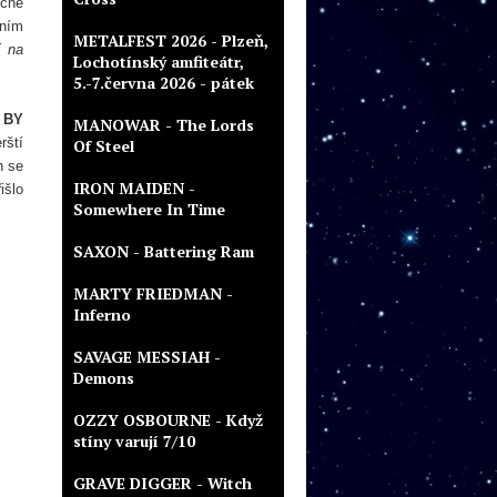
ečně
tním
METALFEST 2026 - Plzeň,
í na
Lochotínský amfiteátr,
5.-7.června 2026 - pátek
h
BY
MANOWAR - The Lords
rští
Of Steel
h se
IRON MAIDEN -
išlo
Somewhere In Time
SAXON - Battering Ram
MARTY FRIEDMAN -
Inferno
SAVAGE MESSIAH -
Demons
OZZY OSBOURNE - Když
stíny varují 7/10
GRAVE DIGGER - Witch