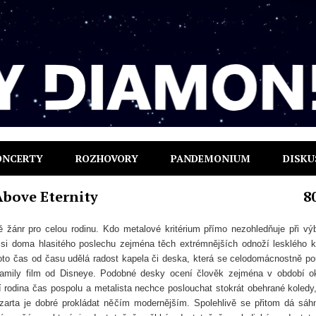
ONCERTY
ROZHOVORY
PANDEMONIUM
DISKU
Above Eternity
8
ě žánr pro celou rodinu. Kdo metalové kritérium přímo nezohledňuje při vý
k si doma hlasitého poslechu zejména těch extrémnějších odnoží lesklého 
oto čas od času udělá radost kapela či deska, která se celodomácnostně po
family film od Disneye. Podobné desky ocení člověk zejména v období o
í rodina čas pospolu a metalista nechce poslouchat stokrát obehrané koledy,
arta je dobré prokládat něčím modernějším. Spolehlivě se přitom dá sáh