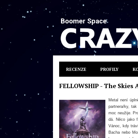
Boomer Space
RECENZE
PROFILY
K
FELLOWSHIP - The Skies 
Metal není úpln
partnera/ky, ta
moc neužije. Pr
dá. Něco jako 
Vánoc, kdy tráv
Bacha nebo Moz