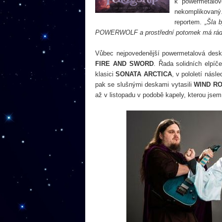
k powermetalov
nekomplikovaný
reportem.
„Šla 
POWERWOLF a prostřední potomek má rád 
Vůbec nejpovedenější powermetalová desk
FIRE AND SWORD
. Řada solidních elpíče
klasici
SONATA ARCTICA
, v pololetí násl
pak se slušnými deskami vytasili
WIND R
až v listopadu v podobě kapely, kterou jse